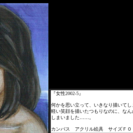
『女性2002-5』
何かを思い立って、いきなり描いてし
軽い笑顔を描いたつもりなのに、なん
しまいました……。
カンバス アクリル絵具 サイズＦ０ 