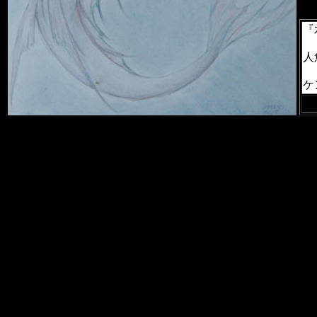
『
人
ケ