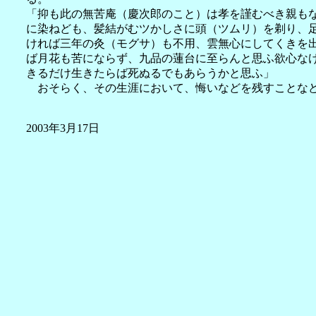
「抑も此の無苦庵（慶次郎のこと）は孝を謹むべき親も
に染ねども、髪結がむツかしさに頭（ツムリ）を剃り、
ければ三年の灸（モグサ）も不用、雲無心にしてくきを
ば月花も苦にならず、九品の蓮台に至らんと思ふ欲心な
きるだけ生きたらば死ぬるでもあらうかと思ふ」
おそらく、その生涯において、悔いなどを残すことなど
2003年3月17日