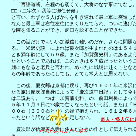
「言語道断、左程の心弱くて、大将のなす事にてなし。
□□
（二字欠）我等に御任せ候」
と言い、わずか５人ばかりを引き連れて最上軍に突進し
なんと最上軍は右往左往にまくりたてられ、ついに逃げ
な陣を張ることができ、虎口を脱することができた。
この話だけでもいい加減信じ難いのだが、さらに問題な
る。「米沢史談」によれば慶次郎が生まれたのは１５４
とき満年齢にして５９歳。また「加賀藩史料」にあるよ
たということであれば、このときは６７歳だったという
歳にもなると老兵と言われ、めったに戦場に赴くことな
らの年齢であったにしても、とても常人とは思えない。
この後、慶次郎は京都に戻り、再び１６０１年に米沢に
たる旅は慶次郎自身によって「慶次道中日記」として今
は二説あり。一つは「加賀藩史料」の、前田利長によっ
５年１１月９日に73歳で亡くなったという話。または「
００石（３００石とも）の禄で抱えられ、１６１２年６月
ったという話などがあり一定しない。
奇人・怪人伝に
慶次郎が信濃善光寺に住んだときの作として伝えられる
わんだあらんどへ戻る
る。