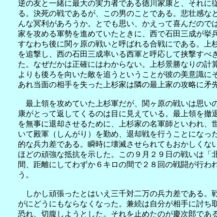
逆の友と一緒に最大の実力者である徳川家康と、それに
る。決死の戦であるが、この男のことである。悲壮感な
んな冥利があろうか。とでも思い、かえって喜んだので
家を攻める軍勢を進めていたときに、西で石田三成が挙
すなわち後に関ヶ原の戦いと呼ばれる合戦にである。上
を追撃し、西の石田三成率いる西軍と呼応して挟撃すべ
た。なぜだかは正確にはわからない。上杉景勝なりの計
よりも後ろを向いた敵を追うということが彼の美意識に
あれ当面の相手を失った上杉家は隣の最上家の攻略に矛
最上領を攻めていた上杉軍だが、関ヶ原の戦いは思いの
康がとって返してくるのは目に見えている。最上領を撤
を無事に退却させるために、上杉家の名軍師といわれ、
いて殿軍（しんがり）を勤め、退却戦を行うことになっ
的な兵力差である。瞬時に壊滅させられてもおかしくな
ほどの頑強な抵抗を示した。この９月２９日の戦いは「
間、距離にしてわずか６キロの間で２８回の戦闘が行わ
う。
しかし頑張ったとはいえ三千対二万の兵力差である。戦
がにどうにもならなくなった。兼続は自分が相手に討ち
恐れ、切腹しようとした。それを止めたのが慶次郎であ