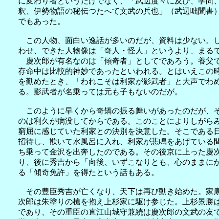
に変わり者というだけでなく、「武辺度々に及び、学問
釈、伊勢物語の秘伝つたへて文武の兵也」（武辺咄聞書
でもあった。
この人物、面白い逸話が多いのだが、資料は少ない。し
わせ、できた人物像は「奇人・怪人」というより、まる
慶次郎が有名なのは「傾奇者」としてであろう。養父で
存命中は比較的神妙であったといわれる。とはいえこの
を勤めたとき、「われこそは利家が影武者」と大声でわ
る。影武者が名乗っては元も子もないのだが。
このように早くから奇矯の振る舞いがあったのだが、そ
のは利久が病没してからである。このことによりしがら
窮屈に感じていた利家との決別を決意した。そこである
招待し、欺いて水風呂に入れ、利家が悲鳴をあげている
ち乗って金沢を出奔したのである。その後京に上った慶
り、後に秀吉から「向後、いずこなりとも、心のままに
る「傾奇免許」を得たという話もある。
その豊臣秀吉が亡くなり、天下は再び動き始めた。家康
次郎は朱塗りの槍を抱え上杉家に駆け参じた。上杉景勝
であり、その重臣の直江山城守兼続は慶次郎の文武の友