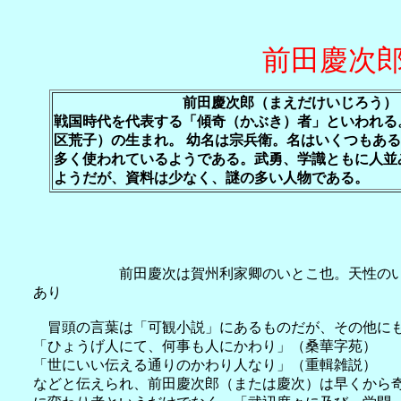
前田慶次
前田慶次郎（まえだけいじろう） 1541年？
戦国時代を代表する「傾奇（かぶき）者」といわれる
区荒子）の生まれ。 幼名は宗兵衛。名はいくつもあ
多く使われているようである。武勇、学識ともに人並
ようだが、資料は少なく、謎の多い人物である。
前田慶次は賀州利家卿のいとこ也。天性のいた
あり
冒頭の言葉は「可観小説」にあるものだが、その他に
「ひょうげ人にて、何事も人にかわり」（桑華字苑）
「世にいい伝える通りのかわり人なり」（重輯雑説）
などと伝えられ、前田慶次郎（または慶次）は早くから