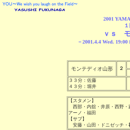
2001 YAM
１
ｖｓ 
－2001.4.4 Wed.
モンテディオ山形
２
３３分：佐藤
４３分：堀井
【スタメン】
西部・内舘・井原・西野・
アーノ・福田
【サブ】
安藤・山田・ドニゼッチ・