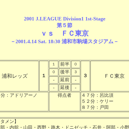
2001 J.LEAGUE Division1 1st-Stage
第５節
ｖｓ ＦＣ東京
－2001.4.14 Sat. 18:30 浦和市駒場スタジアム－
前半
１
０
後半
０
３
浦和レッズ
１
３
ＦＣ東京
-
延前
-
-
延後
-
４分：アドリアーノ
得点者
４７分：呂比須
５２分：ケリー
８７分：戸田
スタメン】
部・内舘・山田・西野・路木・ドニゼッチ・石井・阿部・小野