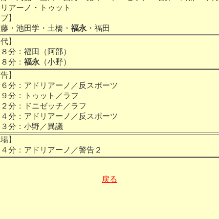
ドリアーノ・トゥット
サブ】
藤・池田学・土橋・
福永
・福田
交代】
８分：福田（阿部）
８分：
福永
（小野）
警告】
６分：アドリアーノ／反スポーツ
９分：トゥット／ラフ
２分：ドニゼッチ／ラフ
４分：アドリアーノ／反スポーツ
３分：小野／異議
退場】
４分：アドリアーノ／警告２
戻る