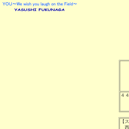
４
【
西