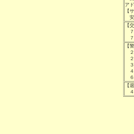
ア
【
安
【
７
７
【
２
２
３
４
６
【
４