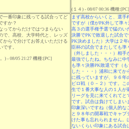
(１４) - 08/07 00:36 機種:[PC
で一番印象に残ってる試合ってど
まず高校からいくと、選手
ですか？
ですが（僕がPK外して準々
なってからだけではつまらない
高３の選手権予選で猛のい
ので、高校、大学時代と、レッズ
決勝でPKで敗退した試合で
てからで分けてお答えいただける
PK決めました）大学は２年
いです。
臣杯の試合でまたしても準々
（外しました・・・）相手
 - 08/05 21:27 機種:[PC]
最強でしたね。ちなみに中
も準々決勝PK敗退です（も
した・・・）浦和に来てか
に残っていますが、９６年
ビロ戦（０－２）です。こ
生で１番大事な人の１人が
リーグを見に来てくれてと
です。試合は負けてしまい
印象深いですね（個人的な
と９８年の開幕戦でキャプ
けた事も忘れられません。
ないくらい印象にある試合