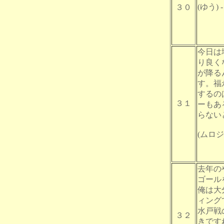
(ゆう) - 
３０
今日は
り良く
が降る
す。福
するの
３１
ーもあ
らない
(ムロジ) 
去年の
ゴール
俺は大
ィング
水戸戦
３２
きです