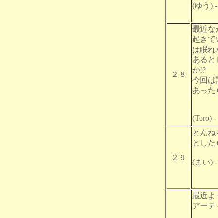
(ゆう) - 
最近な
起きて
は眠れ
あると
か!?
２８
今回は誤
あった
(Toro) 
とんね
とした
２９
(まい) -
最近よ
アーテ