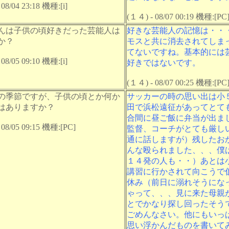
08/04 23:18 機種:[i]
(１４) - 08/07 00:19 機種:[PC
んは子供の頃好きだった芸能人は
好きな芸能人の記憶は・・
か？
モスと共に消去されてしま
てないですね。基本的には
08/05 09:10 機種:[i]
好きではないです。
(１４) - 08/07 00:25 機種:[PC
の季節ですが、子供の頃とか何か
サッカーの時の思い出は小５
はありますか？
田で浜松遠征があってとて
合間に昼ご飯に弁当が出ま
 08/05 09:15 機種:[PC]
監督、コーチがとても厳し
通に話しますが）残したお
んな殴られました、、、僕
１４発の人も・・）あとは
講習に行かされて向こうで
休み（前日に溺れそうにな
ゃって、、、見に来た母親
とでかなり探し回ったそう
ごめんなさい。他にもいっ
思い浮かんだものを書いて