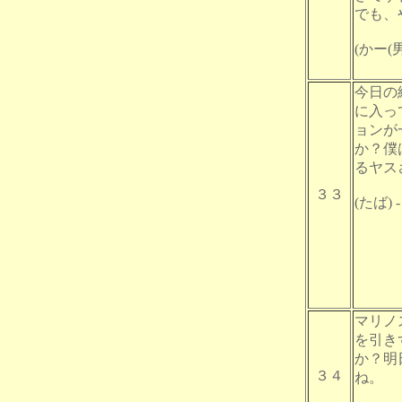
でも、
(かー(男)
今日の
に入っ
ョンが
か？僕
るヤス
３３
(たば) - 
マリノ
を引き
か？明
３４
ね。