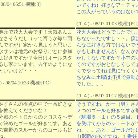
08/04 06:51 機種:[i]
いですね）好きなアーティ
この人がっていうのはない
(１４) - 08/07 01:03 機種:[PC
地元で花火大会です！天気あんま
花火大会はどうでしたでし
なさそうだし（って言うか毎年雨
らなかったですし・・。僕
んですが）家から見ようと思いま
んなに好きな方ではないで
永サンは地元のお祭りごとに参加
かもしれませんが。なんか
は好きですか？今日はオールスタ
かしくないですか？小中の
るし家にいます。去年のようにな
くのですがおとなしくして
といいけど・・・
くでやってれば見に行くく
ちなみに土曜は打撲で身動
- 08/04 10:33 機種:[PC]
でした。。。
(１４) - 08/07 01:17 機種:[PC
やすさんの得点の中で一番好きな
そうですね、かー（男）さ
を教えてくださいな！
２つのゴールも好きですが
分戦のペトロからのクロスをヘデ
（駒場５－１）の５点目、
で決めたゴールが好きです。あと
を受けてからのシュートが
の吉野のスルーからのゴールも好
ね。。。あと、ゴールだけ
ね。
山形戦のFKですね。１番好