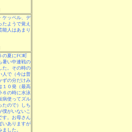
]
・ケッペル、デ
ったようで覚え
芸能人はあまり
]
の夏にFC町
も暑い中連戦の
した。その時の
い人で（今は普
かずの分だけみ
は１０発（最高
小６の時に水泳
仮病使ってズル
ったので）しち
が僕がいないこ
です。お母さん
ぱいありますが
みました。