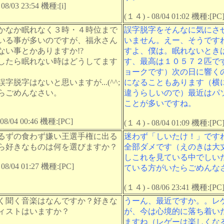
08/03 23:54 機種:[i]
(１４) - 08/04 01:02 機種:[PC
かなか眠れなく３時・４時位まで
誤字脱字をそんなに気にさ
いる事が多いのですが、福永さん
いません。えー、そうです
ない事とかありますか!?
すよ、僕は。眠れないとき
したら眠れない時はどうしてます
す、最高は１０５７２匹で
ョークです）次の日に響く
字脱字はないと思いますが...(^^;
になることもあります（横
らごめんなさい。
違うらしいので）最近はパ
ことが多いですね。
- 08/04 00:46 機種:[PC]
(１４) - 08/04 01:09 機種:[PC
るずの食わず嫌い王選手権に出る
迷わず「しいたけ！」です
ら好きなものは何を選びますか？
全部ダメです（えのきは大
しこれを見ている中でしい
 08/04 01:27 機種:[PC]
ている方がいたらごめんな
(１４) - 08/06 23:41 機種:[PC
く聞く音楽はなんですか？好きな
うーん、最近ですか。。レ
ィストはいますか？
が、今は心境的に落ち着い
ますね（レゲーは楽しくな