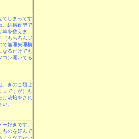
]
せてしまってす
ね、結構夜型で
は羊を数えま
す（もちろんジ
ので無理矢理横
になるだけでも
ソコン開いてる
]
ね。きのこ類は
丈夫ですが）も
たけ栽培をされ
さい。
]
ゲー好きです。
たものを好んで
るようなのがい