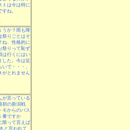
ストは今は特に
ですね。
]
ょうか？雨も降
は祭りごとはそ
すね、性格的に
お祭りって恥ず
頃は行くにはい
ました。今は近
らいで・・・。
きがとれません
]
んが言っている
最初の新潟戦
トモからのパス
１番ですか
に限って言えば
きと言われて