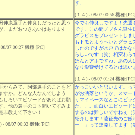
す。
(１４) - 08/07 00:56 機種:[PC
田伸康選手と仲良しだったと思う
今でも仲良しですよ！先週
が、まだおつきあいはあります
です。この間ノブさん誕生
グラビスをプレゼントしま
もトモとようへいとグラビ
 08/07 00:27 機種:[PC]
したのですが水戸ではかな
らしいです（笑）相変わら
ほんとアホですね、あの人
なり影響受けてるとは思い
(１４) - 08/07 01:24 機種:[PC
手からみて、阿部選手のことをど
かっこいいと思います。っ
ますか。どんな人なんでしよう
がお洒落というか、スマー
もしろいエピソードがあればお願
りマイペースなとこにビッ
す。他の選手のコト聞いてすみま
た。。。面白いエピソード
是非教えて下さい！
するのは難しいですねぇ（
紹介します！遠征先のご飯
- 08/07 00:33 機種:[PC]
ー！」って連発してます（