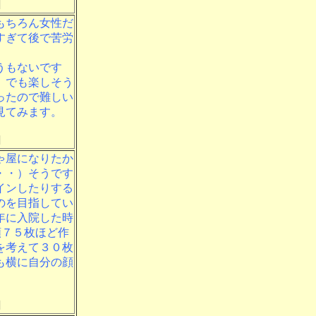
]
もちろん女性だ
すぎて後で苦労
うもないです
。でも楽しそう
ったので難しい
見てみます。
]
ゃ屋になりたか
・・）そうです
インしたりする
のを目指してい
年に入院した時
類７５枚ほど作
を考えて３０枚
も横に自分の顔
]