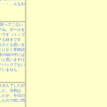
・・・、んなわ
]
が回ってこない
すね。ボールを
いです（トップ
チも好きです
うかとも思いま
とにかく常時試
督の頭の中には
いと思いますけ
ドバックでもい
すいません。
]
ませんでしたが
した。当初は
したが、今日の
したので特に問
。