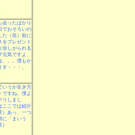
]
も会ったばかり
日でおそろいの
した（笑）前に
スをプレゼント
り珍しがられる
ず元気ですよ、
は。。。僕もか
ます・・・。
]
ていうか生き方
トですね。僕よ
クリしまし
はここでは紹介
笑）あっ、一つ
時に「まいう
笑）