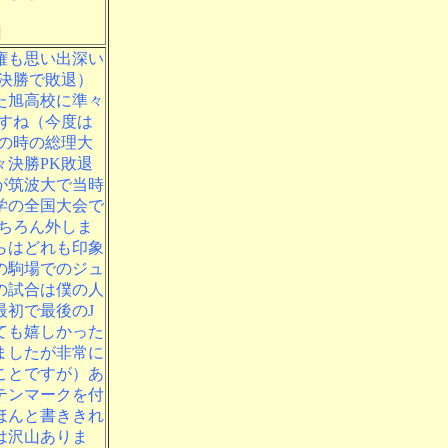
]
権も思い出深い
決勝で敗退）
た旭高校に準々
すね（今度は
の時の総理大
決勝PK敗退
が筑波大で当時
学の全国大会で
ちろん外しま
らはどれも印象
の駒場でのジュ
の試合は僕の人
最初で最後のJ
ても嬉しかった
ましたが非常に
ことですが）あ
テンマークを付
ほんと書ききれ
は沢山ありま