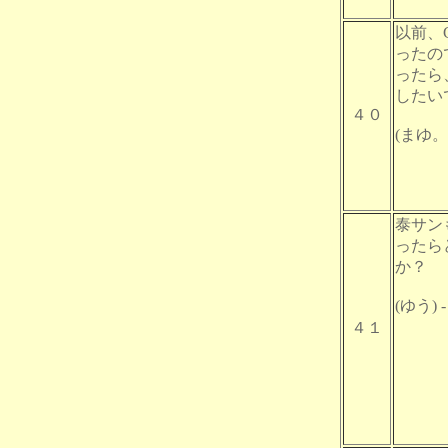
以前、
ったの
ったら
したい
４０
(まゆ。) 
泰サン
ったら
か？
(ゆう) - 
４１