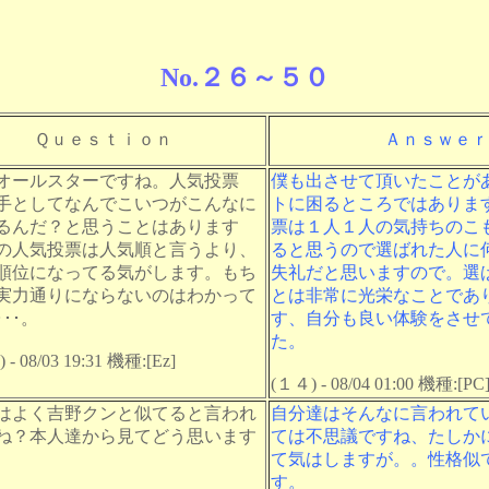
No.２６～５０
Ｑｕｅｓｔｉｏｎ
Ａｎｓｗｅｒ
オールスターですね。人気投票
僕も出させて頂いたことが
手としてなんでこいつがこんなに
トに困るところではありま
るんだ？と思うことはあります
票は１人１人の気持ちのこ
の人気投票は人気順と言うより、
ると思うので選ばれた人に
順位になってる気がします。もち
失礼だと思いますので。選
実力通りにならないのはわかって
とは非常に光栄なことであ
･･。
す、自分も良い体験をさせ
た。
- 08/03 19:31 機種:[Ez]
(１４) - 08/04 01:00 機種:[PC
はよく吉野クンと似てると言われ
自分達はそんなに言われて
ね？本人達から見てどう思います
ては不思議ですね、たしか
て気はしますが。。性格似
す。