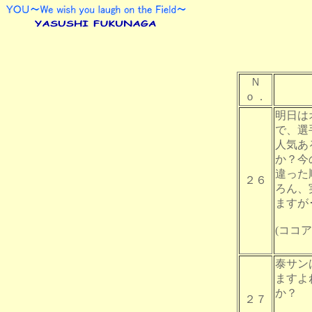
Ｎ
ｏ．
明日は
で、選
人気あ
か？今
違った
２６
ろん、
ますが･
(ココア) 
泰サン
ますよ
か？
２７