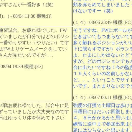
やすさんが一番好き！(笑)
頬を赤らめてしまいました
けないですー（笑）
。) - 08/04 11:30 機種:[i]
(１４) - 08/06 23:49 機種:[PC
練習試合、お疲れ様でした。FW
そうですね、FWにボール
ていましたが自分ではどのポジシ
ときはいてもつまらないで
一番やりやすい（やりたい）です
多く触れるポジションがい
はFWよりゲームメークをしてい
下に限らずですが）ボラン
さんが見たいのですが．.。
よ、たまにしか出ないとど
すが。どのポジションでも
08/04 18:39 機種:[Ez]
合に出たいですね！今の監
１５人くらいの名前しかな
ど。。。ということでサイ
いです。まとまりない文で
(１４) - 08/07 00:11 機種:[PC
ス戦お疲れ様でした。試合中に足
強度の打撲で土曜日は歩け
ずっていましたが大丈夫なのです
日曜日にはだいぶ回復しま
日はゆっくり体を休めて下さい
４、５日かかるかと思いま
練習に途中まで参加出来ま
題にはならないと思います