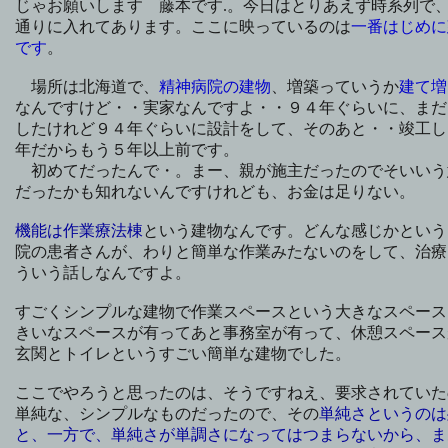
じゃお願いします 藤本です.。今日はとりあえず時系列で
通りに入れてあります。ここに映っているのは
一番はじめに
です
。
場所は北海道で、
精神病院の建物
、増築っていうか
建て増
なんですけど・・実家なんですよ・・９４年ぐらいに、まだ
したけれど９４年ぐらいに設計をして、そのあと・・竣工し
年だからもう５年以上前です。
初めてだったんで・。まー、親が施主だったのでそいいう
だったかも知れないんですけれども、お金は足りない。
機能は作業療法棟
という建物なんです。どんな感じかという
院の患者さんが、わりと簡単な作業みたないのをして、治療
ういう話しなんですよ。
すごくシンプルな建物で作業スペースという大きなスペース
きいなスペースが有ってあと事務室が有って、休憩スペース
玄関とトイレというすごい簡単な建物でした。
ここでやろうと思ったのは、そうですねえ、要求されていた
単純な、シンプルなものだったので、その
単純さというのは
と、一方で、単純さが単調さになってはつまらないから、ま