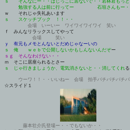
ｓ そんなにー・・はじっこに居ないで・・若林君もっと
勉強する人は前に行ってー
石垣さんもー・
ｗ それじゃ失礼あいます
ｓ スケッチブック ！！・・
会場 いーいー ワイワイワイワイ 笑い
ｆ みんなリラックスしてやって
会場 笑い
ｙ 有元もメモとんないとだめじゃなーいの
ｓ 俺 ｗｅｂで公開しないかもしんないんだぞ
ー
ｓｇ そんなわけない・・
ｍ そこに居座られるとさー
ｓ じゃ行きましょうか、電気消さないと・・消してくれ
る
ウーワ！！・・いいねー 会場 拍手パチパチパチパ
☆スライド１
藤本壮介氏登場ー・・でもないか・・