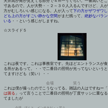
天井高が角が見えてる部分で４ｍ一寸ぐらい。一番高いとこ
寸あるので。人が大勢・・２～３０人入るんですけど、人が
方がむしろいい感じになる。人が入って
下の方がザワザワし
ども上の方がすごい静かな空間
がまだ残って
、絶妙なバラン
いる
・・という感じがしますね。
☆スライド５
これは夜です。これは事務室です。先ほどエントランスが食
る所があるって。・・で二番目の照明が光ってないというと
てますけども（笑い）・・
会場 笑う
これは僕が撮ったのでこうなってる。雑誌の人はですねー「
は困る
」って言うことで二番目の照明が丁度サッシに重なる
てましたが
会場 ほんと インチキだ・・笑う