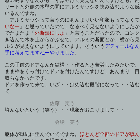
窓の納まりなんかも一寸ぼやけて見えないんですけども。内
リートと外側の木壁の間にアルミサッシを挟み込むような感
いるんですね。
アルミサッシって言うのにあんまりいい印象もってなくて
いなー
」と思っていたので、なるべく見せないようにしたか
でたまたま「
外断熱にしよ
」と言うことだったので、コンク
き込んで木を上からかぶせて。アルミの断面とか、横から見
ルミが見えないようにしています。そういう
デティールなん
手に考えてますねーやりました
。
この手前のドアなんか結構・・作るとき苦労したみたいで。
まま枠をくっ付けてドアを付けたんですけど、あんまり 目
取らなかったです。
ドアを作って来て、いざ・・はめ込む段階になって・・込む
て
佐藤 笑う
填んないという（笑う）・・現象がおこりまして・・
会場 笑う
躯体が単純に歪んでいてですね。
ほとんど全部のドアが填ん