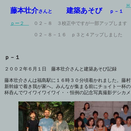
Ｈ
藤本壮介
建築あそび
さんと
ｐ－１
ｐー２
０２－８ ３校正中ですが一部アップします
０２－８－１６ ｐ３と４アップしました
ｐ－１
２００２年６月１日 藤本壮介さんと建築あそび記録
藤本壮介さんは福島駅に１６時３０分頃着かれました。藤村
新幹線で着き我が家へ。みんなが集まる前にチョイト一杯の
杯呑んでワイワイワイワイ・・恒例の記念写真撮影デシカメ