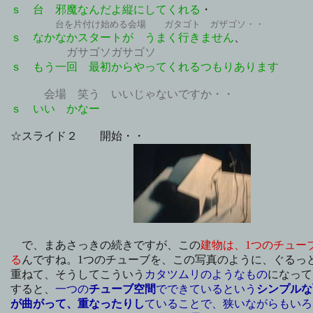
ｓ 台 邪魔なんだよ縦にしてくれる
・
台を片付け始める会場 ガタゴト ガザゴソ・・
ｓ なかなかスタートが うまく行きません
、
ガサゴソガサゴソ
ｓ もう一回 最初からやってくれるつもりあります
会場 笑う いいじゃないですか・・
ｓ いい かなー
☆スライド２ 開始・・
で、まあさっきの続きですが、この
建物は、1つのチュー
る
んですね。1つのチューブを、この写真のように、ぐるっ
重ねて、そうしてこういう
カタツムリのようなもの
になって
すると、
一つの
チューブ空間
でできているという
シンプルな
が曲がって、重なったりし
ていることで、狭いながらもいろ