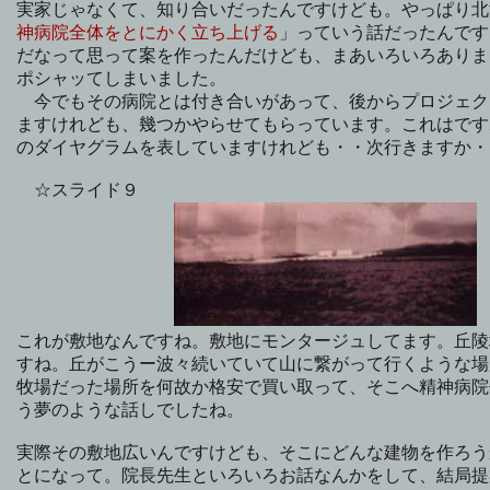
実家じゃなくて、知り合いだったんですけども。やっぱり北
神病院全体をとにかく立ち上げる
」っていう話だったんです
だなって思って案を作ったんだけども、まあいろいろありま
ポシャッてしまいました。
今でもその病院とは付き合いがあって、後からプロジェク
ますけれども、幾つかやらせてもらっています。これはです
のダイヤグラムを表していますけれども・・次行きますか・
☆スライド９
これが敷地なんですね。敷地にモンタージュしてます。丘陵
すね。丘がこうー波々続いていて山に繋がって行くような場
牧場だった場所を何故か格安で買い取って、そこへ精神病院
う夢のような話しでしたね。
実際その敷地広いんですけども、そこにどんな建物を作ろう
とになって。院長先生といろいろお話なんかをして、結局提