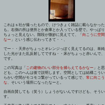
これはｓ社が撮ったもので、けつきょく雑誌に載らなかった
も。右側の所は便所とか倉庫とか入っている壁で。やっぱり
ちょっと見えない。階段が微妙に見えてて、「
向こうに空間
なー
」という感じ伝わってきて・・、
でー・・天井がちょっとオレンジっぽく見えてるのは、単純
した光がまた乱反射してですね・・床がちょっと赤いんで、
です。
この写真は「
この建物のいい部分を捕らえてるかなー
」と思
ども、このへんは後で説明します。空間としては結構こうい
らかい空間がモコモコ繋がっているって感じで、
常に向こう
な
、そいいう場所になったなーと。
自画自賛しても（笑う）しょうがないんですけども、そうい
す。