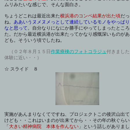
ムリみたいな感じで、そんな面白さ。
ちょうどこれは最近出来た
横浜港のコンペ結果が出た頃
だっ
ね。
ああいうヌメヌメっとして連続しているモノをやっぱり
なと思って
。自分なりになにか勝手にやってしまったところ
た。だから最近横浜港が出来たってかなり感慨深いものがあ
ども。そういう頃でしたね。
（０２年８月１５日
作業療棟のフォトコラジュ
付きました
体験に近い・・）
☆ スライド ８
実施があんまりなくてですね、プロジェクトこの後沢山出て
けども・・これはいまのが出来てから・・その年の秋ぐらい
「
大きい精神病院 本体を作んない
」という話しがありまし