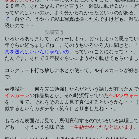
９８年で。それはなんでかと言うと、雑誌に載せるの・・ど
ってやればいいのか、よく分からなかったというのがある。
て
・自分でこうやって竣工写真は撮ったんですけども、雑誌
恐いので・・
会場笑う
いろいろありまして。どうーしよう、どうしようと思ってい
年ぐらい経ちましてねー。そのうちいろいろ人に聞きと、「
真を送ればいいんじゃないの
」っていうことになって・・。
たんです。それで２年後ぐらいにようやく載せてもらいまし
コンクリート打ち放しに木とか使って、ルイスカーンが好き
で。
実務設計・・何を先に勉強したんだという話しが有ったんで
イスカーン
の作品集とか、その時流行っていた
ヘルツウォー
を・・見て、それをそのまま見て真似するというかな・・（
似するというカタチを（笑う）とりましたね・・。
もちろん表面だけ見て、裏側真似するのでいろいろ無理して
ども・・そういう意味では、
一生懸命やったなと思います
。