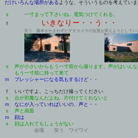
だけいろんな場所がある
ような、そういうものを考えていま
ｓ 一寸まって下さいね。電気つけてくれる。
いきなりー・・う・・
ｆ
笑う 藤本をかまわずビデオカメラの位置を変えようとしてい
ｓ 声が小さいからもう一寸前から撮ります。声がはいんな
もう一寸前に持って来て
ｍ プレッシャーになる気もするけど・
・
ｆ いいですよ。こっちだけ撮ってください
ｓ 台が邪魔なんだよね。片付けてくれないと
ｍ なにが入っていればいいの、声と・・
ｓ 声と画面
ｍ 顔は
ｓ 顔は入れてもしょうがない
会場 笑う ワイワイ