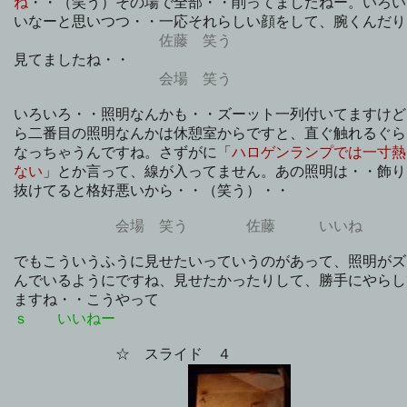
ね
・・（笑う）その場で全部・・削ってましたねー。いろい
いなーと思いつつ・・一応それらしい顔をして、腕くんだり
佐藤 笑う
見てましたね・・
会場 笑う
いろいろ・・照明なんかも・・ズーット一列付いてますけど
ら二番目の照明なんかは休憩室からですと、直ぐ触れるぐら
なっちゃうんですね。さずがに「
ハロゲンランプでは一寸熱
ない
」とか言って、線が入ってません。あの照明は・・飾り
抜けてると格好悪いから・・（笑う）・・
会場 笑う
佐藤 いいね
でもこういうふうに見せたいっていうのがあって、照明がズ
んでいるようにですね、見せたかったりして、勝手にやらし
ますね・・こうやって
ｓ いいねー
☆ スライド ４