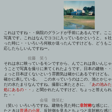
これはですね・・病院のグランドが手前にあるんです。ここ
写真です。これはなんでココに入っているかというと、ｓ社
った時に・・いろいろ何枚か送ったんですけども、どうもこ
応したらしいんですねー。
佐藤 笑う
それは水に映っているモンですから、んでこれは良いんじゃ
うことで写真を撮りに来てくれたようです。日本の建物・・
ょっと日本ぽくないという雰囲気は確かにあるですけども。
確かに表している。 この水っていうのはこの、池とかじゃ
だの水たまりなんですね。撮影に来たときに、「
あの池みた
処にあるの・・
」と聞かれたんですけど、ちょっと答えられ
た・・
会場 微笑む
（笑い）いろいろですね。建物を見た時に
非対称
な感じに、
たときは
普通の小屋
。反対側を見るとちょつと非対称な感じ