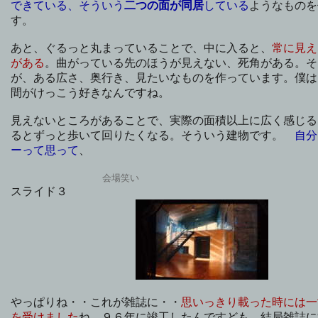
できている、そういう
二つの面が同居
している
ようなものを
す。
あと、ぐるっと丸まっていることで、中に入ると、
常に見え
がある
。曲がっている先のほうが見えない、死角がある。そ
が、ある広さ、奥行き、見たいなものを作っています。僕は
間がけっこう好きなんですね。
見えないところがあることで、実際の面積以上に広く感じる
るとずっと歩いて回りたくなる。そういう建物です。
自分
ーって思って
、
会場笑い
スライド３
やっぱりね・・これが雑誌に・・
思いっきり載った時には一
を受けました
ね。９６年に竣工したんですども、結局雑誌に