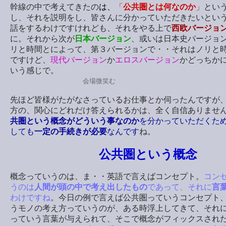
幹線の中で考えてきたの
は、
「
公共圏とは何なのか
」
とい
し、それを説明をし、皆さんに分かっていただきたいとい
話をするわけですけれども、それをやる上で
西欧バージョ
に。それから次が
日本バージョン
、或いは日本史バージョ
リと時間とによって、第３バージョンで・・それはノリと
ですけど、
現代バージョン
か
エロスバージョン
かどっちか
いう感じで。
会場微笑む
先ほど皆様がたがなさっているお仕事とか伺ったんですが
方の、関心にどれだけ答えられるかは、全く自信ありませ
共圏という概念がどういう事なのか
を分かっていただくた
しても
一定の手続きが必要
なんです
ね。
公共圏という概念
概念っていうのは、ま・・英語で言えばコンセプト。
コン
うのは
人間が頭の中で考え出したもの
であって、それに
言
わけですね
。今日の例で言えば公共圏っていうコンセプト
うモノの考え方っていうのが、ある時浮上してきて、それ
っていう言葉が与えられて、そこで概念がフィックスされ