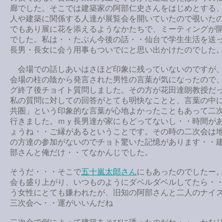
廊でした。そこでは建築家の阿部仁史さんをはじめとする
人や建築に関係する人達が展覧会を開いていたので覗いた
でもあり展に花を添えるようなかたちで、ミーティングが
でした。私は・・たぶん今後の話・・仙台で学生生活を送
長男・長女に会う用事もついでにと思い出かけたのでした
会場での話しあいはさほど印象に残っていないのですが
会場の柱の陰から発言された男性の言葉が気になったので
グ終了後チョイト質問しました。その方が花田達朗教授だ
私の質問に対しての回答がとても明快なことと、言葉の中
共圏」という印象的な言葉が心地よかったこともあって二
行きました。ｍｙ長男達が家にもどってないし・・時間が
ょうね・・ご縁があるということです。その時の二次会は
の方達の参加がないのでチョト驚いた記憶があります・・
部さんと俺だけ・・てなかんじでした。
そうだ・・・そこで
五十嵐太郎さん
にもあったのでしたー
会も盛り上がり、いつものようにダベルダベルしてたら・
う女性にとても嫌われたが、旧知の阿部さんと二人のナイ
三次会へ・・運がいいんだね