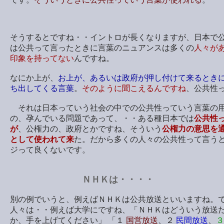
そうするとですね・・イントロが長くなりますが、日本で
は公共って言ったときに言葉のニュアンスは多くの
人々が
印象を持ってない
んですね。
なにか上が、
お上が、あるいは政府が押し付けて来るとき
ち出してくる言葉
。
そのように聞こえるんですね
、公共性
それは日本っていう社会の中での公共性っていう言葉の
の、孕んでいる問題であって、・・ある種日本では
公共性
が
、公権力の、政府とかですね、そういう
公権力の意思を
として使われて来
た。だから多くの人々の公共性って言う
ジって良くないです。
ＮＨＫは・・・・
別の例でいうと、例えばＮＨＫは公共放送といいますね。
人々は・・例えば大学にですね、「ＮＨＫはどういう放送
か、手を上げてください」 「１
国営放送
、２
民間放送
、
３