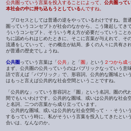
公共圏っていう言葉を投入することによって、
公共圏って
本社会の中に持ち込もうとしている
んですね。
プロセスとしては普通の逆をやっているわけですね。普
圏っていうコンセプトが社会のなかから、こう隆起してき
ういうコンセプト、そういう考え方が必要だっていうこと
ちに認められはじめたときに、そこに言葉が与えれて、そ
流通をしていって、その概念が結局、多くの人々に共有さ
が普通の歴史でしょうね。
公共圏
っていう言葉は「
公共
」と「
圏
」という
２つから成
まず、公共圏の公共っていうのはパブリックなっていう意
語で言えば「パブリック」で、形容詞。公共的な圏域とい
はもっと言えば公共的な社会空間ということですね。
「公共的な」っていう形容詞と「圏」という名詞。圏の代
間でもいいわけです。公共的な圏域、或いは公共的な社会
と名詞、二つの言葉から成り立っています。
公共的な圏域、或いは公共的な社会空間って・・そうい
するっていう時に、私がそういう言葉を投入してきたとい
合いは、なんなのか。