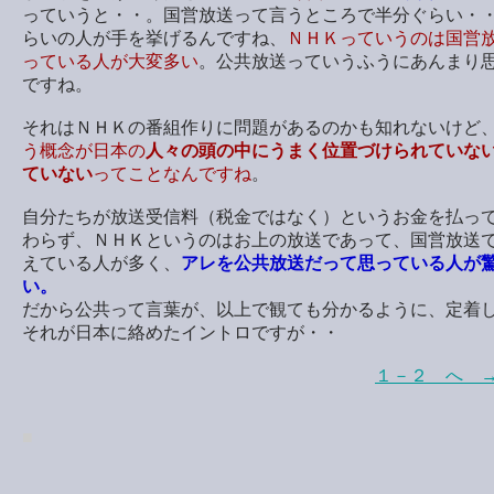
っていうと・・。国営放送って言うところで半分ぐらい・
らいの人が手を挙げるんですね、
ＮＨＫっていうのは国営
っている人が大変多い
。公共放送っていうふうにあんまり
ですね。
それはＮＨＫの番組作りに問題があるのかも知れないけど
う概念が日本の
人々の頭の中にうまく位置づけられていな
ていない
ってことなんですね
。
自分たちが放送受信料（税金ではなく）というお金を払っ
わらず、ＮＨＫというのはお上の放送であって、国営放送
えている人が多く、
アレを公共放送だって思っている人が
い。
だから公共って言葉が、以上で観ても分かるように、定着
それが日本に絡めたイントロですが・・
１－２ へ 
■