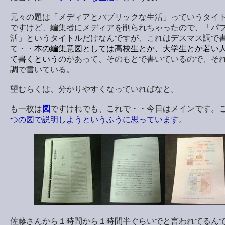
元々の題は「メディアとパブリックな生活」っていうタイ
ですけど、編集者にメディアを削られちゃったので、「パ
活」というタイトルだけなんですが、これはデスマス調で
て・・
本の編集意図としては高校生とか、大学生とか若い
て書くという
のがあって、そのもとで書いているので、そ
調で書いている。
望むらくは、分かりやすくなっていればなと。
も一枚は
図
ですけれでも、これで・・今日はメインです。
つの図で説明しようというふうに思っています
。
佐藤さんから１時間から１時間半ぐらいでと言われてるん