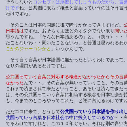
そうしないと
コンセプトは浮遊してしまうものだから、言
けです
ね。公共圏に限らず概念と言葉っていうのはそう言
わけですね。
そのことは日本の問題に後で降りかかってきますけど。
日本語は
ですね、おそらくよほどのオタクでない限り
聞い
思うんですね。「そんな日本語あるの」と。（笑う）・・
たことないわ・・聞いたことないわ」と普通は思われるわ
こかのジャーゴンかと
」いうかんじで。
そう言う言葉が日本語圏に無かったというわけであって
なりの理由があるわけですね。
公共圏っていう言葉に対応する概念がなかったからその言
なかった
んで・・。その言葉が無いっていうこと、その言
これまで済まされて来たということ、あるいは済んできた
は、その公共圏っていう言葉に相当する概念を日本社会が
も、今までのところやってこれた、と逆に言えるわけです
ただココに来て、どうして
公共圏っていう日本語を作り出
共圏っていう言葉を日本社会の中に投入しているのか
・・
てるわけですけれど、この１０年ぐらい。それは別の言い