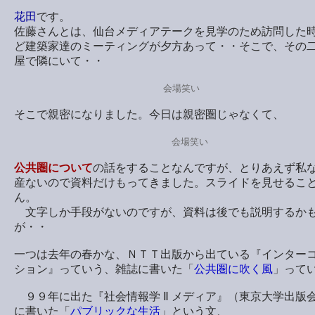
花田
です。
佐藤さんとは、仙台メディアテークを見学のため訪問した
ど建築家達のミーティングが夕方あって・・そこで、その
屋で隣にいて・・
会場笑い
そこで親密になりました。今日は親密圏じゃなくて、
会場笑い
公共圏について
の話をすることなんですが、とりあえず私
産ないので資料だけもってきました。スライドを見せるこ
ん。
文字しか手段がないのですが、資料は後でも説明するか
が・・
一つは去年の春かな、ＮＴＴ出版から出ている『インター
ション』っていう、雑誌に書いた「
公共圏に吹く風
」って
９９年に出た『社会情報学 Ⅱ メディア』（東京大学出版
に書いた「
パブリックな生活
」という文、