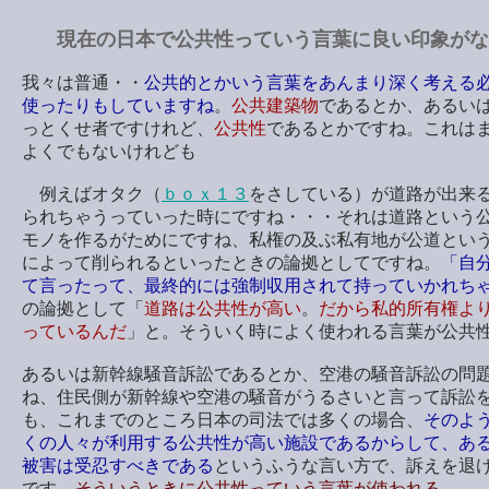
現在の日本で公共性っていう言葉に良い印象がな
我々は普通・・
公共的とかいう言葉をあんまり深く考える
使ったりもしていますね
。
公共建築物
であるとか、あるい
っとくせ者ですけれど、
公共性
であるとかですね。これは
よくでもないけれども
例えばオタク（
ｂｏｘ１３
をさしている）が道路が出来
られちゃうっていった時にですね・・・それは道路という
モノを作るがためにですね、私権の及ぶ私有地が公道とい
によって削られるといったときの論拠としてですね。
「自
て言ったって、最終的には強制収用されて持っていかれち
の論拠として「
道路は公共性が高い
。
だから私的所有権よ
っているんだ
」と。そういく時によく使われる言葉が公共
あるいは新幹線騒音訴訟であるとか、空港の騒音訴訟の問
ね、住民側が新幹線や空港の騒音がうるさいと言って訴訟
も、これまでのところ日本の司法では多くの場合、
そのよ
くの人々が利用する公共性が高い施設であるからして、あ
被害は受忍すべきである
というふうな言い方で、訴えを退
です。
そういうときに公共性っていう言葉が使われる
。