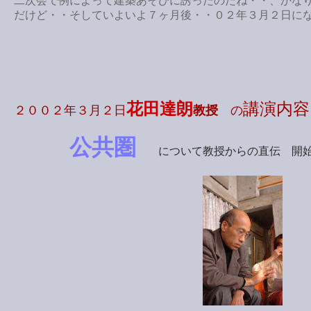
二次会で例によって建築あそびに誘ったのだね・・、かな
だけど・・そしていよいよ７ヶ月後・・０２年３月２日に
花田達朗
講演内容
２００２年３月２日
教授
の
公共圏
について教授からの直伝 開