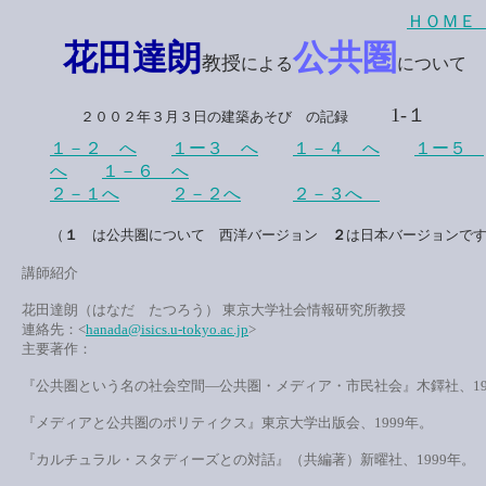
ＨＯＭＥ
花田達朗
公共圏
教授
による
について
1-１
２００２年３月３日の建築あそび の記録
１－２ へ
１ー３ へ
１－４ へ
１ー５
へ
１－６ へ
２－１へ
２－２へ
２－３へ
（
１
は公共圏について 西洋バージョン
２
は日本バージョンで
講師紹介
花田達朗（はなだ たつろう） 東京大学社会情報研究所教授
連絡先：<
hanada@isics.u-tokyo.ac.jp
>
主要著作：
『公共圏という名の社会空間―公共圏・メディア・市民社会』木鐸社、19
『メディアと公共圏のポリティクス』東京大学出版会、1999年。
『カルチュラル・スタディーズとの対話』（共編著）新曜社、1999年。