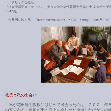
「パブリックな生活」
『社会情報学 II メディア』（東京大学社会情報研究所編）東 京大学出版会
25-47頁。
「公共圏に吹く風」『InterCommunication』No.36、Spring 、2001年、98
教授と私の出会い
私が花田達朗教授にはじめて出会ったのは、２００１年
の夜である。台風が東の海上を今しがた通過したばかりの