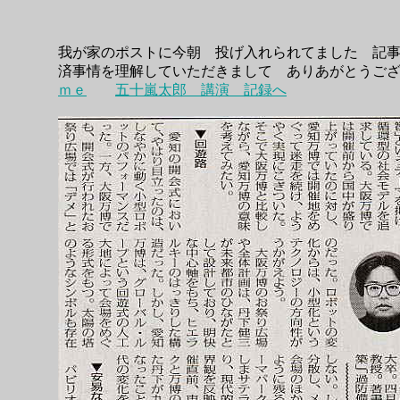
我が家のポストに今朝 投げ入れられてました 記
済事情を理解していただきまして ありあがと
ｍｅ
五十嵐太郎 講演 記録へ