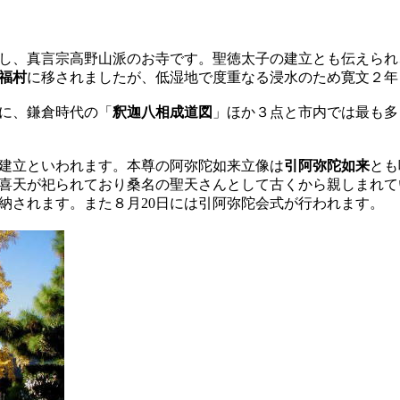
し、真言宗高野山派のお寺です。聖徳太子の建立とも伝えられ
福村
に移されましたが、低湿地で度重なる浸水のため寛文２年（
に、鎌倉時代の「
釈迦八相成道図
」ほか３点と市内では最も多
建立といわれます。本尊の阿弥陀如来立像は
引阿弥陀如来
とも
喜天が祀られており桑名の聖天さんとして古くから親しまれて
納されます。また８月20日には引阿弥陀会式が行われます。