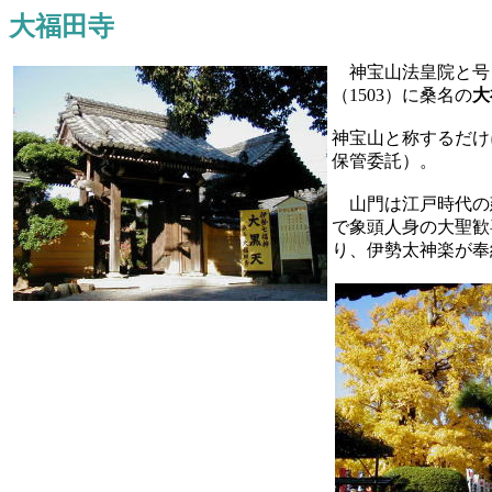
大福田寺
神宝山法皇院と号
（1503）に桑名の
大
神宝山と称するだけ
保管委託）。
山門は江戸時代の
で象頭人身の大聖歓
り、伊勢太神楽が奉