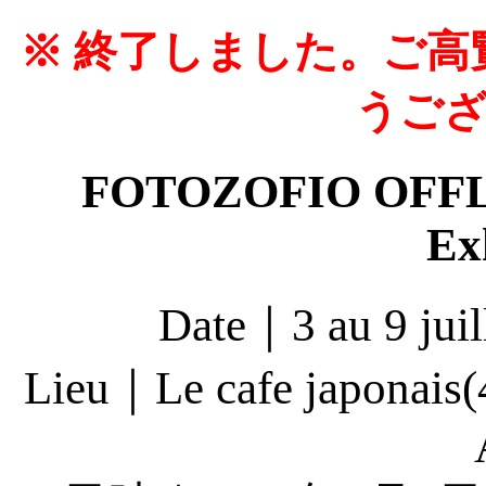
※ 終了しました。ご
うご
FOTOZOFIO OFFLI
Ex
Date｜3 au 9 juil
Lieu｜Le cafe japonais(