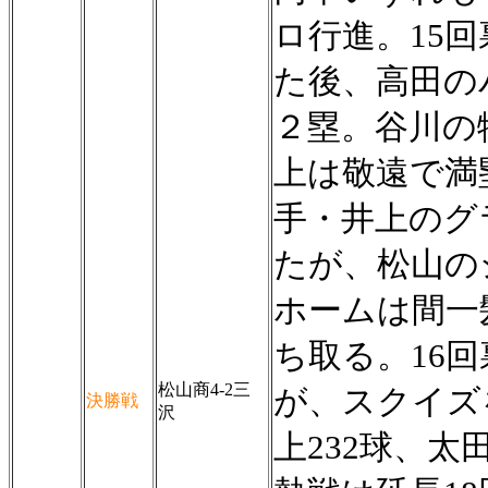
ロ行進。15
た後、高田の
２塁。谷川の
上は敬遠で満
手・井上のグ
たが、松山の
ホームは間一
ち取る。16
松山商4-2三
が、スクイズ
決勝戦
沢
上232球、太