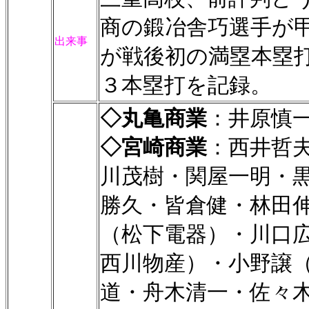
商の鍛冶舎巧選手が甲
出来事
が戦後初の満塁本塁
３本塁打を記録。
◇丸亀商業
：井原慎
◇宮崎商業
：西井哲
川茂樹・関屋一明・
勝久・皆倉健・林田
（松下電器）・川口
西川物産）・小野譲
道・舟木清一・佐々