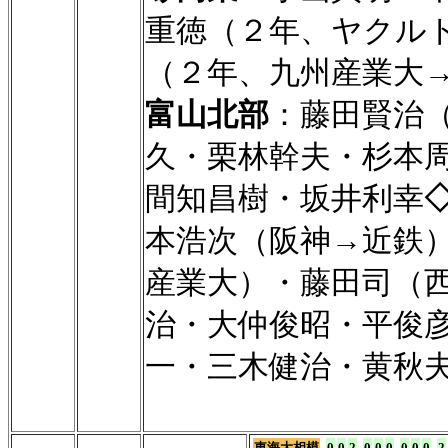
重徳（２年、ヤクル
（２年、九州産業大
富山北部
：藤田賢治
久・栗林幹夫・杉本
間知昌樹・坂井利幸
本浩次（阪神→近鉄
産業大）・藤田司（
治・大仲俊昭・平俊
一・三木健治・黄秋
東海大相模
0
0
2
0
0
0
0
0
0
2