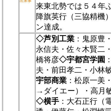
出来事
来東北勢では５４年
降旗英行（三協精機
ン達成。
◇芦別工業
：鬼原豊
永信夫・佐々木賢二
橋将彦
◇宇都宮学園
夫・前田孝二・小林
宇部商業
：松原一美
→ダイエー）・高月
◇横手
：大石正行（