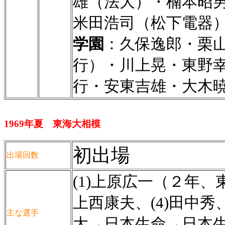
雄（法大）・楠本昭
米田浩司（松下電器
学園
：久保逸郎・栗
行）・川上晃・東野幸
行・安東吉雄・大木
1969年夏 東海大相模
初出場
出場回数
(1)上原広一（２年、
上西康夫、(4)田中秀
主な選手
大→日本生命→日本生