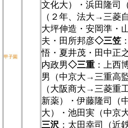
文化大）・浜田隆司
（２年、法大→三菱
大坪伸造・安岡準・
夫・田所邦彦
◇三笠
悟・夏井茂・田中正
甲子園
内政男
◇三重
：上西博
男（中京大→三重高
（大阪商大→三菱重
新薬）・伊藤隆司（
大）・池田実（中京
三沢
：太田幸司（近