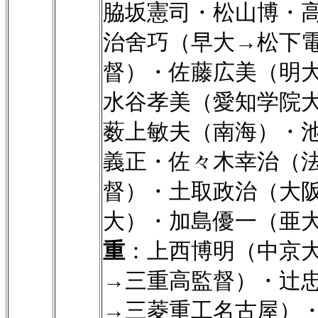
脇坂憲司・松山博・
治舍巧（早大→松下
督）・佐藤広美（明
水谷孝美（愛知学院
薮上敏夫（南海）・
義正・佐々木幸治（
督）・土取政治（大
大）・加島優一（亜
重
：上西博明（中京大→
→三重高監督）・辻
→三菱重工名古屋）