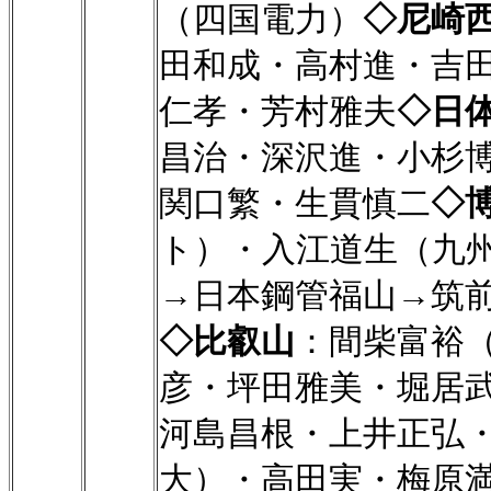
（四国電力）
◇尼崎
田和成・高村進・吉
仁孝・芳村雅夫
◇日
昌治・深沢進・小杉
関口繁・生貫慎二
◇
ト）・入江道生（九
→日本鋼管福山→筑
◇比叡山
：間柴富裕
彦・坪田雅美・堀居
河島昌根・上井正弘
大）・高田実・梅原