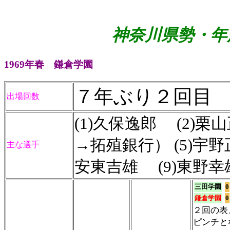
神奈川県勢・年度
1969年春 鎌倉学園
７年ぶり２回目
出場回数
(1)久保逸郎 (2)栗
→拓殖銀行） (5)宇野正
主な選手
安東吉雄 (9)東野幸
三田学園
0
鎌倉学園
0
２回の表
ピンチと