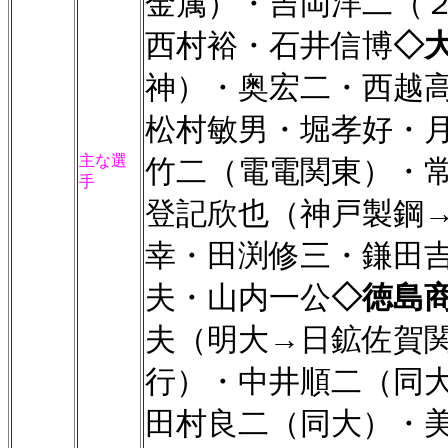
金属）・吉岡洋二（
西村裕・石井信博
◇
神）・奥宏二・西越
松村敏男・堀孝好・
主な選
竹二（電電関東）・
手
登記欣也（神戸製鋼
幸・田渕修三・鎌田
夫・山内一公
◇徳島
夫（明大→日鉱佐賀
行）・中井順二（同
田村良二（同大）・