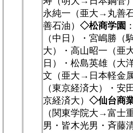
寿（明大→日本鋼管
永純一（亜大→丸善
善石油）
◇松商学園
（中日）・宮嶋勝（
大）・高山昭一（亜
日）・松島英雄（大
文（亜大→日本軽金
（東京経済大）・安
京経済大）
◇仙台商
（関東学院大→富士
男・皆木光男・斉藤