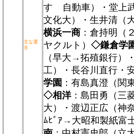
すゞ自動車）・堂上
文化大）・生井清（
横浜一商
：倉持明（
主な選
ヤクルト）
◇鎌倉学
手
（早大→拓殖銀行）・
工）・長谷川直行・
学園
：有島真澄（関
◇相洋
：島田勇（三
大）・渡辺正広（神
ﾑﾋﾞｱ→大昭和製紙
南
：中村憲史郎（立