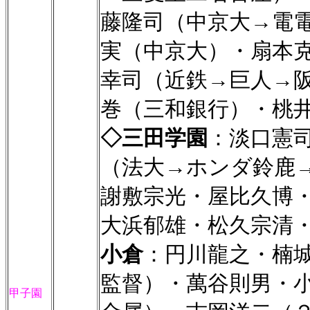
藤隆司（中京大→電
実（中京大）・扇本
幸司（近鉄→巨人→
巻（三和銀行）・桃
◇三田学園
：淡口憲
（法大→ホンダ鈴鹿
謝敷宗光・屋比久博
大浜郁雄・松久宗清
小倉
：円川龍之・楠
監督）・萬谷則男・
甲子園