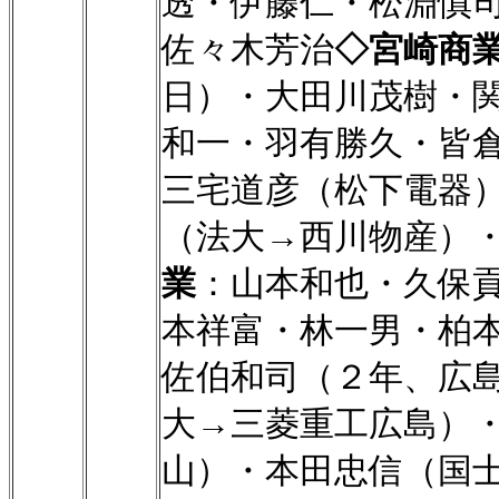
透・伊藤仁・松淵慎
佐々木芳治
◇宮崎商
日）・大田川茂樹・
和一・羽有勝久・皆
三宅道彦（松下電器
（法大→西川物産）
業
：山本和也・久保
本祥富・林一男・柏
佐伯和司（２年、広
大→三菱重工広島）
山）・本田忠信（国