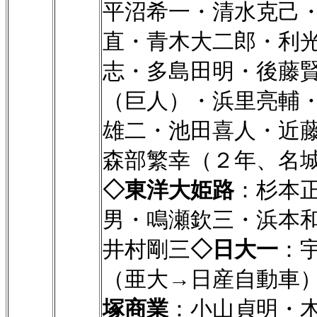
平沼希一・清水克己
直・青木大二郎・利
志・多島田明・後藤
（巨人）・浜里亮輔
雄二・池田喜人・近
森部繁幸（２年、名城大
◇東洋大姫路
：杉本
男・鳴瀬欽三・浜本
井村剛三
◇日大一
：
（亜大→日産自動車
塚商業
：小山貞明・