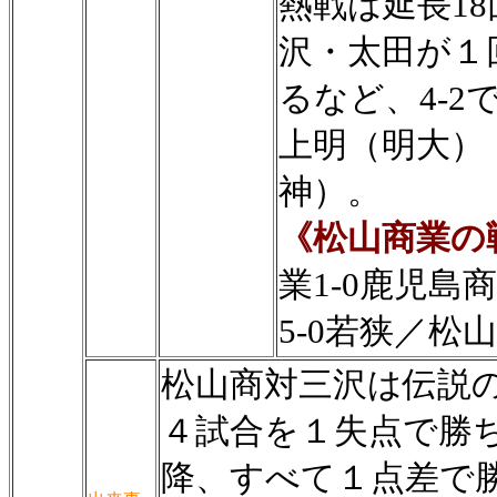
熱戦は延長1
沢・太田が１
るなど、4-
上明（明大）
神）。
《松山商業の
業1-0鹿児島
5-0若狭／松山
松山商対三沢は伝説
４試合を１失点で勝
降、すべて１点差で