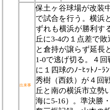
保土ヶ谷球場が改装
で試合を行う。横浜
ずれも横浜が勝利す
丘に3-4の１点差で
と倉持が譲らず延長と
1-0で逃げ切る。４
に１四球のﾉｰﾋｯﾄﾉ
秀樹（西鉄）が４回戦
出来事
丘と南の横浜市立勢
海に5-16）。準決勝・