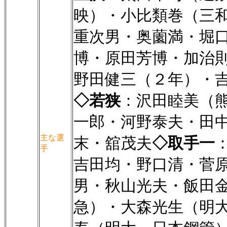
映）・小比類巻（三
重次男・奥薗満・堀
博・原田芳博・加治
野田健三（２年）・
◇若狭
：沢田睦美（
一郎・河野泰夫・田
主な選
末・舘茂夫
◇取手一
手
吉田均・野口清・菅
男・秋山光夫・飯田
急）・大森光生（明大