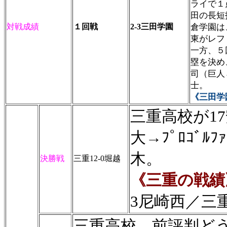
ライで１
田の長短
対戦成績
１回戦
2-3三田学園
倉学園は
東がレフ
一方、５
塁を決め
司（巨人
士。
《三田学
三重高校が1
大→ﾌﾟﾛｺﾞ
木。
決勝戦
三重12-0堀越
《三重の戦績
3尼崎西／三重
三重高校、前評判ど