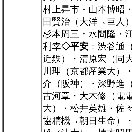
村上昇市・山本博昭
田賢治（大洋→巨人
杉本周三・水間隆・
利幸
◇平安
：渋谷通
近鉄）・清原宏（同
川理（京都産業大）
介（阪神）・深野進
古河章・大木修（電
大）・松井英雄・佐
協精機→朝日生命）