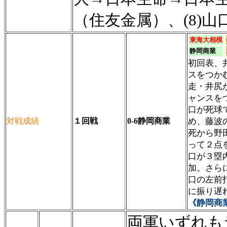
（住友金属）、(8)山
東海大相模
静岡商業
初回表、
スをつか
走・井尻
ャンスを
口が死球
対戦成績
１回戦
0-6静岡商業
め、藤波
死から野
って２点
口が３塁
加。さら
口の左前
に振り遅
《静岡商
両軍いずれも