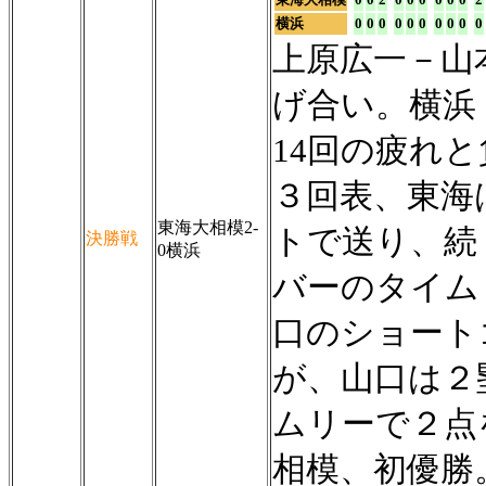
横浜
0
0
0
0
0
0
0
0
0
0
上原広一－山
げ合い。横浜
14回の疲れ
３回表、東海
東海大相模2-
トで送り、続
決勝戦
0横浜
バーのタイム
口のショート
が、山口は２
ムリーで２点
相模、初優勝