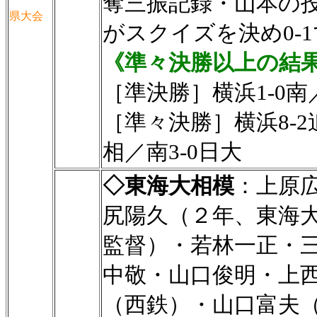
奪三振記録・山本の投
県大会
がスクイズを決め0-
《準々決勝以上の結
［準決勝］横浜1-0南
［準々決勝］横浜8-2
相／南3-0日大
◇東海大相模
：上原
尻陽久（２年、東海
監督）・若林一正・
中敬・山口俊明・上
（西鉄）・山口富夫