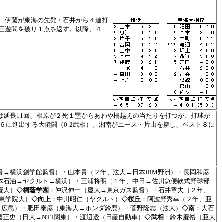
、伊藤が東海の先発・石井から４連打
三遊間を破り１点を返す。以降、４
。
延長11回、相原が２死１塁からあわや柵越えの当たりを打つが、打球が
６に進出する大健闘（0-2武相）。湘南がエース・片山を擁し、ベスト８に
→横浜創学館監督）・山本貴（２年、法大→日本IBM野洲）・長岡和彦
本石油→ヤクルト→横浜）・三浦将明（１年、中日→佐川急便軟式野球部
慶大）
◇桐蔭学園
：仲沢伸一（慶大→東京ガス監督）・石井章夫（２年、
関東学院大）
◇向上
：中川昭仁（ヤクルト）
◇桜丘
：阿波野秀幸（２年、亜
ｽ→広島）・肥田泰彦（東海大→ホンダ鈴鹿）・菅野隆志（法大）
◇南
：大石
藤正史（日大→NTT関東）・渡辺透（日産自動車）
◇武相
：鈴木慶裕（亜大