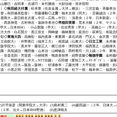
高山勝巳・吉田孝・吉浦巧・末竹勝徳・大財信雄・筒井哲郎
大）
◇秋田経大付属
：松本豊（住友金属→大洋→横浜）・三沢定義・斉藤孝治
監督→秋田修英監督）・登藤優毅
◇上宮
：柚木文雄（同大）・苫篠誠治（２年
古屋商大→新日鉄名古屋→中日→広島→中日）・浅香央（２年、日本新薬）・
良・西原伸晃・古村伸吉・薬師寺孝光
◇早稲田実業
：荒木大輔（２年、ヤクル
（早大→日本IBM）・小山寛陽（早大）・住吉秀実（早大）・高橋公一（早大
緒方大作・白石賢介・黒江崇文・岡崎健・楠林雅浩・延浩行・萩将弘・有延忠
一彰
◇東海大四
：高橋彰・福内貴康・東重満・碁石武徳・門文人・金沢豊・宮
（立命館大）・外野善己（福井工大）・相原誠（仏教大）
◇日立工業
：永井修
大阪学院大）・黒木学・藤堂正人・横江信幸・津田悦男・福西寛之・山根律夫
代隆・高垣誠治・幾田徹・山本治・山崎敏晶・西村竜司・川上誠（２年、東海
一・安斎克則・芳賀貴・小林晴男・鴨原美智男・紺野直隆
◇報徳学園
：金村義
）・岡部道明（中大→NTT信越）・石田健（愛知工大→ｽﾘｰﾎﾞﾝﾄﾞ）・
：石井宏（日大→阪急→阪神）・杉浦春幸・工藤光博・大平拓也・後藤悟・折
広道・小黒正明・岸淵克彦・谷口寛・中野正敏・松下一徳・楠本伸二・福原伊
)片平保彦（関東学院大→大洋） (3)島村勇二 (4)森田誠一（２年、日体大
 (8)山本貴（２年、法大→日本IBM野洲） (9)恵津晴夫
横浜
0
0
1
0
0
0
0
0
0
0
0
0
2
3