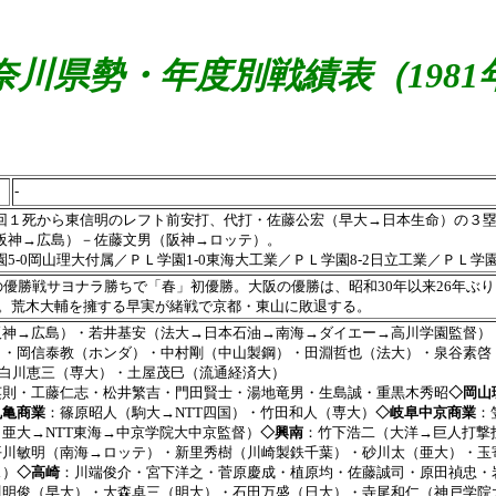
奈川県勢・年度別戦績表（1981
-
回１死から東信明のレフト前安打、代打・佐藤公宏（早大→日本生命）の３
阪神→広島）－佐藤文男（阪神→ロッテ）。
5-0岡山理大付属／ＰＬ学園1-0東海大工業／ＰＬ学園8-2日立工業／ＰＬ学園
の優勝戦サヨナラ勝ちで「春」初優勝。大阪の優勝は、昭和30年以来26年ぶ
打。荒木大輔を擁する早実が緒戦で京都・東山に敗退する。
阪神→広島）・若井基安（法大→日本石油→南海→ダイエー→高川学園監督）
）・岡信泰教（ホンダ）・中村剛（中山製鋼）・田淵哲也（法大）・泉谷素啓
・白川恵三（専大）・土屋茂巳（流通経済大）
英則・工藤仁志・松井繁吉・門田賢士・湯地竜男・生島誠・重黒木秀昭
◇岡山
丸亀商業
：篠原昭人（駒大→NTT四国）・竹田和人（専大）
◇岐阜中京商業
：
亜大→NTT東海→中京学院大中京監督）
◇興南
：竹下浩二（大洋→巨人打撃
平川敏明（南海→ロッテ）・新里秀樹（川崎製鉄千葉）・砂川太（亜大）・玉
ス）
◇高崎
：川端俊介・宮下洋之・菅原慶成・植原均・佐藤誠司・原田禎忠・
川明俊（早大）・大森卓三（明大）・石田万盛（日大）・寺尾和仁（神戸学院