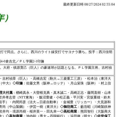
最終更新日時 08/27/2024 02:55:04
年）
塁打で同点。さらに、西川のライト線安打でサヨナラ勝ち。投手：西川佳明
4-0倉吉北／ＰＬ学園2-1印旛
り。大府・槙原寛己（巨人）の豪速球が話題となる。ＰＬ学園主将、吉村禎
・吉村禎章（巨人）・高橋吉宏（駒大→三菱重工三原）・松本治（東洋大
（中大）
◇印旛
：佐藤文男（阪神→ロッテ）・月山栄珠（阪神）・村上信
理大付属
：楢崎真永・大曽根克典・真木誠二・高崎正志・藤岡直樹・山本
笠井孝志登（NTT東海）・飯沼豊健・小松正義・平川実・宮坂重雄・鈴木
投手）・内間邦彦（法大→日産自動車）・金城豊（リッカー）・大見謝和
寄尚（中山製鋼）・伊芸一樹（東洋大）
◇御坊商工
：藪浩昭（川崎製鉄神
岩井均・境原尚樹・桜井英一・田丸幸一
◇高松商業
：熊田智行（大阪商大
大）
◇高知商業
：池内聡（専大→四国銀行）・浜田徹（明大）
◇佐世保工