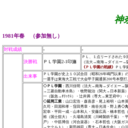
神
1981年春 （参加無し）
対戦成績
-
-
ＰＬ、１点リードされた９
決勝戦
ＰＬ学園2-1印旛
（法大→南海→ダイエー→
《ＰＬ学園の戦績》
ＰＬ学園
ＰＬ学園が史上１０試合目（昭和26年鳴門以来）
出来事
一選手は東海大工戦で大会甲子園通算200号本塁
◇ＰＬ学園
：西川佳明（法大→南海→ダイエー→
→三菱自動車水島）・牧野能治（関大→日本新薬
一（阪急→ｵﾘｯｸｽ）・辻井満（専大→東芝府中）
◇延岡工業
：山口宏浩・森喜彦・尾上裕明・山本
久司・田淵和孝・窪田秀章・南谷光清・野上勇
◇
宏幸・平田一成・山本和人・安藤広高・橋本哲也（
裕（国士舘大）・久場島清英（川崎製鉄千葉）・
戸）・中筋博信（河合楽器）・石本哲也（大阪ガ
→ヤクルト）・新田雄司（専大→日本生命）・山