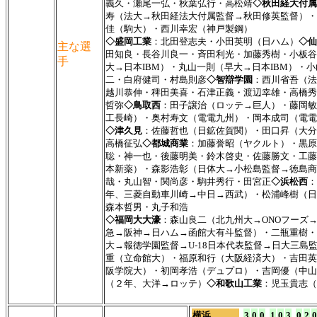
義久・瀬尾一弘・秋葉弘行・高松靖
◇秋田経大付属
寿（法大→秋田経法大付属監督→秋田修英監督）・
佳（駒大）・西川幸宏（神戸製鋼）
◇盛岡工業
：北田登志夫・小田英明（日ハム）
◇仙
主な選
田知良・長谷川良一・斉田利光・加藤秀樹・小板谷
手
大→日本IBM）・丸山一則（早大→日本IBM）・
二・白府健司・村島則彦
◇智辯学園
：西川省吾（法
越川恭伸・稗田美喜・石津正義・渡辺幸雄・高橋秀
哲弥
◇鳥取西
：田子譲治（ロッテ→巨人）・藤岡敏
工長崎）・奥村寿文（電電九州）・岡本成司（電電
◇津久見
：佐藤哲也（日鉱佐賀関）・田口昇（大分
高橋征弘
◇都城商業
：加藤誉昭（ヤクルト）・黒原
聡・神一也・後藤明美・鈴木啓史・佐藤勝文・工藤
本新薬）・森影浩彰（日体大→小松島監督→徳島商
哉・丸山智・関尚彦・駒井秀行・田宮正
◇浜松西
：
年、三菱自動車川崎→中日→西武）・松浦峰樹（日
森本哲男・丸子和浩
◇福岡大大濠
：森山良二（北九州大→ONOフーズ
急→阪神→日ハム→函館大有斗監督）・二瓶重樹・
大→報徳学園監督→U-18日本代表監督→日大三島
重（立命館大）・福原和行（大阪経済大）・吉田英
阪学院大）・初岡孝浩（デュプロ）・吉岡優（中山
（２年、大洋→ロッテ）
◇和歌山工業
：児玉貴志（
横浜
3
0
0
1
0
3
0
2
0