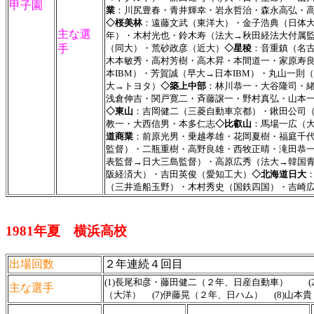
甲子園
業
：川尻豊春・青井輝幸・岩永哲治・森永高弘・
◇桜美林
：遠藤文武（東洋大）・金子浩典（日体
主な選
年）・木村光也・鈴木寿（法大→秋田経法大付属
手
（同大）・荒砂政彦（近大）
◇星稜
：音重鎮（名
木本敏秀・高村芳樹・高木昇・本間道一・家原寿
本IBM）・芳賀誠（早大→日本IBM）・丸山一則
大→トヨタ）
◇築上中部
：林川恭一・大谷隆司・
浅倉伸吉・関戸寛二・斉藤譲一・野村真弘・山本
◇東山
：吉岡健二（三菱自動車京都）・鍬田公司
教一・大西信男・本多仁志
◇比叡山
：馬場一広（
道商業
：前原光男・乗越孝雄・花岡夏樹・福庭千
監督）・二瓶重樹・高野良雄・西牧正晴・滝田恭
表監督→日大三島監督）・高原広秀（法大→韓国青宝
阪経済大）・吉田英俊（愛知工大）
◇北海道日大
（三井造船玉野）・木村秀史（国鉄四国）・吉崎
1981年夏 横浜高校
出場回数
２年連続４回目
(1)長尾和彦・藤田健二（２年、日産自動車） (2
主な選手
（大洋） (7)伊藤晃（２年、日ハム）