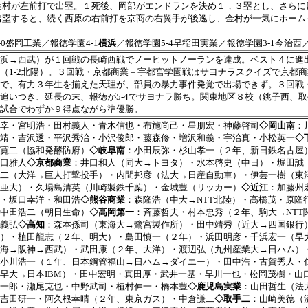
金村が左前打で出塁。１死後、岡部がエンドランを決め１，３塁とし、さらに
出塁すると、続く西原の右前打を京商の右翼手が後逸し、金村が一気にホーム
-0盛岡工業／報徳学園4-1
横浜
／報徳学園5-4早稲田実業／報徳学園3-1今治西
浜→西武）が１回戦の長崎西戦でノーヒットノーランを達成。ベスト４に進出
（1-2北陽）。３回戦・京都商業－宇都宮学園戦はサヨナラスクイズで京都
で、有力３年生を揃えた天理が、部員の暴力事件発覚で出場できず。３回戦・
追いつき、延長の末、報徳が5-4でサヨナラ勝ち。関東地区８校（銚子西、
試合でわずか９得点ながら準優勝。
幸・宮明浩・田村義人・青木信也・布施尚己・星朋宏・神藤啓司
◇岡山南
：
靖・吉沢透・平沢秀治・小沢俊郎・藤森修・増沢和義・宇治真・小松英一
◇
寛二（協和発酵防府）
◇岐阜南
：小田辰弥・杉山孝一（２年、新日鉄名古屋
口雅人
◇京都商業
：井口和人（同大→トヨタ）・水本啓史（中日）・堀田誠
二（大洋→巨人打撃投手）・内間邦彦（法大→日産自動車）・伊芸一樹（東
亜大）・久場島清英（川崎製鉄千葉）・金城豊（リッカー）
◇近江
：加藤州
・坂口幸洋・和田浩
◇熊谷商業
：森隆浩（中大→NTT北陸）・高橋茂・原
中田浩二（朝日生命）
◇高岡第一
：斉藤哲夫・村本忠秀（２年、駒大→NTT
義弘
◇高知
：森本孫司（東海大→鷺宮製作所）・田中靖秀（近大→四国銀行
）・植田龍志（２年、明大）・島田慎一（２年）・浜田明彦・千浜宏一（早
南海→阪神→西武）・武田康（２年、大洋）・渡辺弘（九州産業大→日ハム）
小川浩一（１年、日本鋼管福山→日ハム→ダイエー）・田中浩・古賀秀人・
早大→日本IBM）・田中宏明・真田厚・武井一基・早川一也・松岡茂樹・山
一郎・瀬尾克也・中野武司・植村伸一・橋本豊
◇鹿児島実業
：山田哲生（法
吉田研一・阿久根幸晴（２年、東京ガス）・中倉謙二
◇取手二
：山崎美徳（