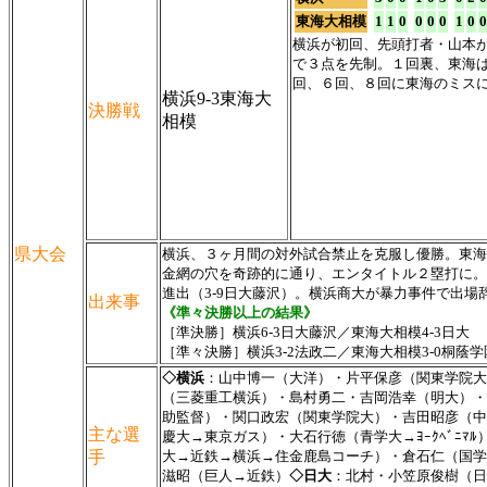
東海大相模
1
1
0
0
0
0
1
0
0
横浜が初回、先頭打者・山本
で３点を先制。１回裏、東海
回、６回、８回に東海のミスに
横浜9-3東海大
決勝戦
相模
県大会
横浜、３ヶ月間の対外試合禁止を克服し優勝。東海
金網の穴を奇跡的に通り、エンタイトル２塁打に。
進出（3-9日大藤沢）。横浜商大が暴力事件で出場
出来事
《準々決勝以上の結果》
［準決勝］横浜6-3日大藤沢／東海大相模4-3日大
［準々決勝］横浜3-2法政二／東海大相模3-0桐蔭学
◇横浜
：山中博一（大洋）・片平保彦（関東学院大
（三菱重工横浜）・島村勇二・吉岡浩幸（明大）・
助監督）・関口政宏（関東学院大）・吉田昭彦（中
主な選
慶大→東京ガス）・大石行徳（青学大→ﾖｰｸﾍﾞﾆ
手
大→近鉄→横浜→住金鹿島コーチ）・倉石仁（国学
滋昭（巨人→近鉄）
◇日大
：北村・小笠原俊樹（日