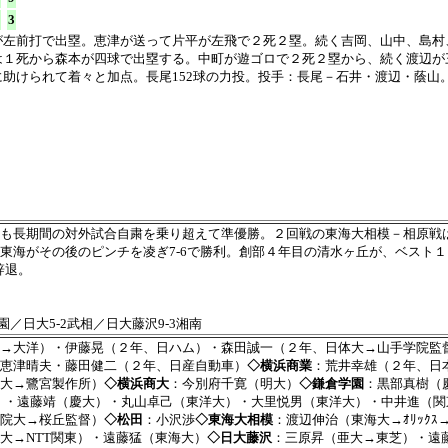
3
が左前打で出塁。恵津が送って片平が左飛で２死２塁。続く吉岡、山中、島村
は１死から森本が四球で出塁する。中町が遊ゴロで２死２塁から、続く渡辺が
助けられて着々と加点。長尾152球の力投。投手：長尾－石井・渡辺・蔭山
も長期間の対外試合自粛を乗り超えて準優勝。２回戦の東海大相模－相原戦は
東海がその後のピンチを凌ぎ7-6で勝利。創部４年目の清水ヶ丘が、ベスト１
辞退。
園／日大5-2武相／日大藤沢9-3湘南
→大洋）・伊藤晃（２年、日ハム）・森田誠一（２年、日体大→山手学院監督
恵津晴夫・藤田健二（２年、日産自動車）
◇横浜商業
：荒井幸雄（２年、日
大→鷺宮製作所）
◇横浜商大
：今別府千寛（明大）
◇鎌倉学園
：黒部真樹（
ﾏﾙ）・遠藤靖（慶大）・丸山卓己（東洋大）・大里悦男（東洋大）・中井進（
院大→桜丘監督）
◇松田
：小沢渉
◇東海大相模
：渡辺伸治（東海大→ｵﾘｯｸ
大→NTT関東）・遠藤猛（東海大）
◇日大藤沢
：三原昇（亜大→東芝）・遠