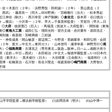
・佐々木直行（２年）・浜野秀悦・田村誠一（２年）・景山貴志（２
、西武）・藤原良一（同大→IBM野洲）・宮崎雅行（法大）・松本秀起
近江伸佳（駒大）・西川幸宏（神戸製鋼）
◇倉吉北
：坂本昇・谷口慎治・
ト→横浜）・小沢章一（２年、早大→千葉英和監督）・芳賀功（早大→日
）
◇大府
：槙原寛己（巨人）・馬場茂（筑波大→大府監督）・関恒俊（東海
剛
◇東海大工業
：成田仁弘・増田光利・望月文雄・赤沢重年・原田浩正・
崎則儀・南直樹・宮崎満徳・三好誠
一・神長成美・関山敏彦・渡辺周二・今野清・里鍋輩幸・和田弘明・会田
（２年、亜大→中京大→東邦ガス）・山本啓司・瀬津幸基・神野芳行
◇尾
大）
◇福島商業
：古溝克之（専売東北→阪急→阪神→日ハム→函館大有斗
明（近鉄→中日→西武）・永田裕治（中京大→報徳学園監督→U-18日本代
遠藤忠（東洋大）・黒木俊行（日大）・大谷晴重（立命館大）・福原和行（大
霜博・松橋英治・石川智・長谷川聖志・桜庭英樹
◇鳴門商業
：大野智久
才雄
→山手学院監督→横浜創学館監督） (5)吉岡浩幸（明大） (6)山中博一