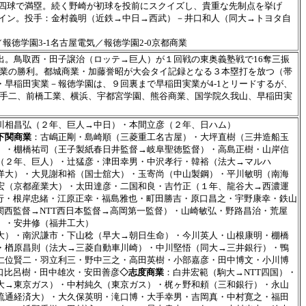
四球で満塁。続く野崎が初球を投前にスクイズし、貴重な先制点を挙げ
イン。投手：金村義明（近鉄→中日→西武）－井口和人（同大→トヨタ自
／報徳学園3-1名古屋電気／報徳学園2-0京都商業
。鳥取西・田子譲治（ロッテ→巨人）が１回戦の東奥義塾戦で16奪三振
商業の勝利。都城商業・加藤誉昭が大会タイ記録となる３本塁打を放つ（帯
早稲田実業－報徳学園は、９回裏まで早稲田実業が4-1とリードするが、
取手二、前橋工業、横浜、宇都宮学園、熊谷商業、国学院久我山、早稲田実
川相昌弘（２年、巨人→中日）・本間立彦（２年、日ハム）
下関商業
：古嶋正剛・島崎順（三菱重工名古屋）・大坪直樹（三井造船玉
）・棚橋祐司（王子製紙春日井監督→岐阜聖徳監督）・高島正樹・山岸信
（２年、巨人）・辻猛彦・津田幸男・中沢孝行・韓裕（法大→マルハ
洋大）・大見謝和裕（国士舘大）・玉寄尚（中山製鋼）・平川敏明（南海
宏（京都産業大）・太田達彦・二国和良・吉竹正（１年、龍谷大→西濃運
隆行・根岸忠緒・江原正幸・福島雅也・町田勝吉・原口昌之・宇野康幸・鉄山
関西監督→NTT西日本監督→高岡第一監督）・山崎敏弘・野路昌治・荒屋
）・安井修（福井工大）
大）・南沢謙市・下山稔（早大→朝日生命）・今川英人・山根康明・棚橋
・楢原昌則（法大→三菱自動車川崎）・中川堅悟（同大→三井銀行）・鴨
仁位賢二・羽立利三・野中三之・高田英樹・小部嘉彦・田中博文・小川博
口比呂樹・田中雄次・安田善彦
◇志度商業
：白井宏範（駒大→NTT四国）・
大→東京ガス）・中村純久（東京ガス）・梶ヶ野和頼（三和銀行）・永山
流通経済大）・大久保英明・滝口博・大手幸男・吉岡真・中村寛之・福田