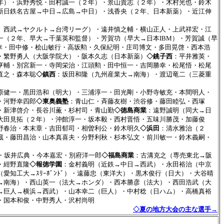
年）・浜野秀悦・田村誠一（２年）・景山貴志（２年）・木村光也・鈴木
新日鉄名古屋→中日→広島→中日）・浅香央（２年、日本新薬）・近江伸
、西武→ヤクルト→台湾リーグ）・遠井慎之輔・横山正人・上武祥宏・江
一（２年、早大→千葉英和監督）・芳賀功（早大→日本IBM）・芳賀誠（早
幸・田中修・桧山敏行・高坂勲・久保紀明・庄司博文・多田晃啓・西本浩
・繁野勇人（大阪学院大）・阪本久志（日本新薬）
◇銚子西
：平井雅英・
亨輔・別宮新一・寺岡栄治・江頭勲・田中恒一・吉岡勝幸・松尾悟・松尾
直之・森本聡
◇鎮西
：坂田和隆（九州産業大→南海）・渡辺竜二（三菱重
原健一・黒田浩和（明大）・三浦淳一・田光剛・小野寺敏充・本間明人・
・河野幸四郎
◇東奥義塾
：青山仁・斉藤友樹・渋谷修・藤田睦弘・西塚
・新津啓介・長谷川薫・杉村司・青山勤
◇徳島商業
：遠野誠明（同大→日
大田見拓（２年）・沖館淳一・坂本毅・西村晋悟・五味川勝茂・加藤俊
野春治・本末章・吉田郁司・相曽利公・鈴木明久
◇浜田
：清水雅治（２
蔵・藤田昌治・山本真喜夫・分野利秋・杉本弘文・前川敏一・鈴木義嗣・
・坂井広典・今本嘉宏・別府洋一郎
◇福島商業
：古溝克之（専売東北→阪
・紺野直隆
◇報徳学園
：金村義明（近鉄→中日→西武）・永田裕治（中京
愛知工大→ｽﾘｰﾎﾞﾝﾄﾞ）・遠藤忠（東洋大）・黒木俊行（日大）・大谷晴
→南海）・西山英一（法大→ホンダ）・西本勝彦（法大）・西田浩武（大
→巨人→横浜→西武）・山本幸二（巨人）・中村稔（日ハム）・高橋真裕
・国本和俊・中野秀人・沢村尚明
◇夏の地方大会の主な選手→