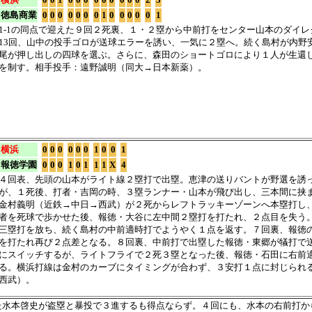
徳島商業
0
0
0
0
0
0
0
1
0
0
0
0
0
1
1-1の同点で迎えた９回２死裏、１・２塁から中前打をセンター山本のダイ
13回、山中の投手ゴロが送球エラーを誘い、一気に２塁へ。続く島村が内野
尾が押し出しの四球を選ぶ。さらに、森田のショートゴロにより１人が生還し
を制す。相手投手：遠野誠明（同大→日本新薬）。
横浜
0
0
0
0
0
0
1
0
0
1
報徳学園
0
0
0
1
0
1
1
1
X
4
４回表、先頭の山本がライト線２塁打で出塁。恵津の送りバントが野選を誘
が、１死後、打者・吉岡の時、３塁ランナー・山本が飛び出し、三本間に挟
金村義明（近鉄→中日→西武）が２死からレフトラッキーゾーンへ本塁打し
者を死球で歩かせた後、報徳・大谷に左中間２塁打を打たれ、２点目を失う
三塁打を放ち、続く島村の中前適時打でようやく１点を返す。７回裏、報徳
を打たれ再び２点差となる。８回裏、中前打で出塁した報徳・東郷が犠打で
にスイッチするが、ライトフライで２死３塁となった後、報徳・石田に右前
る。横浜打線は金村のカーブにタイミングが合わず、３安打１点に封じられ
西武）。
た水本啓史が盗塁と暴投で３進するも得点ならず。４回にも、水本の右前打か