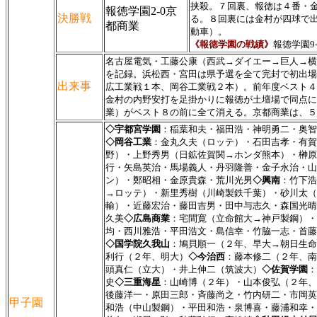
挟殺。７回裏、報徳は４番・
報徳学園2-0京
決勝戦
る。８回裏には金村が四球で
都商業
動車）。
《報徳学園の戦績》
報徳学園9
名古屋電気・工藤公康（西武→ダイエー→巨人→横
を記録。浜松西・宮田は県予選を全て完封で初出場
出来事
広工業戦１本、岡谷工業戦２本）。前年度ベスト４
金村の内野安打を足掛かりに報徳が土壇場で同点に
業）がベスト８の前に全て消える。京都商業は、５
◇宇都宮学園
：稲葉和夫・福田浩・神明勇二・奥智
◇岡谷工業
：金丸久夫（ロッテ）・石田吉孝・有賀
野）・上野秀男（日鉱佐賀関→ホンダ熊本）・榊原
行・矢島英治・馬場義人・丹羽隆善・金子永治・山
ン）・鄭昭相・金原貴森・荒川光男
◇興南
：竹下浩
→ロッテ）・新里秀樹（川崎製鉄千葉）・砂川太（
輸）・近藤宏治・藤田吉男・田中与志久・森国光晴
久美
◇広島商業
：宅間寛（立命館大→神戸製鋼）・
均・西川雅浩・平田浩文・島信幸・竹脇一志・首藤
◇国学院久我山
：鳩貝順一（２年、早大→朝日生命
利行（２年、明大）
◇今治西
：藤本修二（２年、
頭真仁（立大）・井上伸二（筑波大）
◇佐賀学園
：
史
◇三重海星
：山崎博（２年）・山本俊弘（２年、
後藤洋一・原田三郎・斉藤尚之・竹内研二・市岡英
甲子園
和浩（中山製鋼）・平田和浩・泉博喜・藤浦和幸・