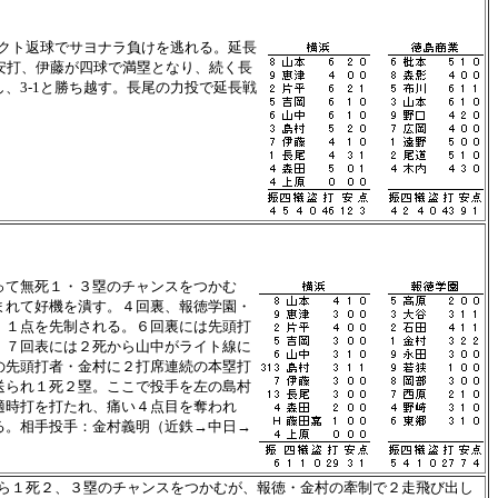
レクト返球でサヨナラ負けを逃れる。延長
安打、伊藤が四球で満塁となり、続く長
、3-1と勝ち越す。長尾の力投で延長戦
って無死１・３塁のチャンスをつかむ
まれて好機を潰す。４回裏、報徳学園・
、１点を先制される。６回裏には先頭打
。７回表には２死から山中がライト線に
の先頭打者・金村に２打席連続の本塁打
送られ１死２塁。ここで投手を左の島村
適時打を打たれ、痛い４点目を奪われ
る。相手投手：金村義明（近鉄→中日→
ら１死２、３塁のチャンスをつかむが、報徳・金村の牽制で２走飛び出し