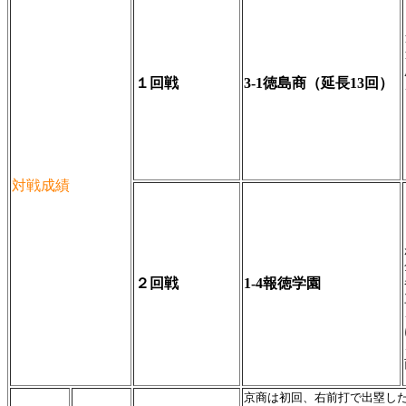
１回戦
3-1徳島商（延長13回）
対戦成績
２回戦
1-4報徳学園
京商は初回、右前打で出塁し