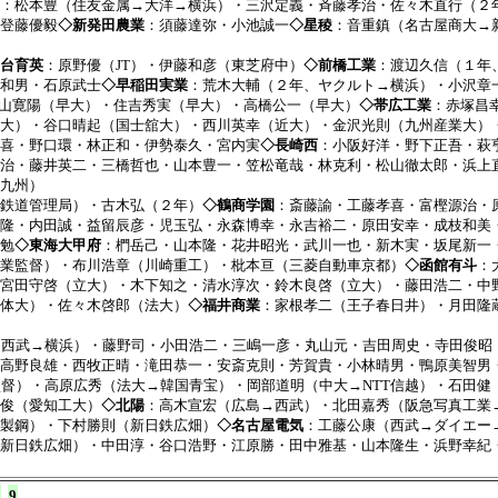
：松本豊（住友金属→大洋→横浜）・三沢定義・斉藤孝治・佐々木直行（２
登藤優毅
◇新発田農業
：須藤達弥・小池誠一
◇星稜
：音重鎮（名古屋商大→
台育英
：原野優（JT）・伊藤和彦（東芝府中）
◇前橋工業
：渡辺久信（１年
和男・石原武士
◇早稲田実業
：荒木大輔（２年、ヤクルト→横浜）・小沢章
小山寛陽（早大）・住吉秀実（早大）・高橋公一（早大）
◇帯広工業
：赤塚昌
大）・谷口晴起（国士舘大）・西川英幸（近大）・金沢光則（九州産業大）
喜・野口環・林正和・伊勢泰久・宮内実
◇長崎西
：小阪好洋・野下正吾・萩
治・藤井英二・三橋哲也・山本豊一・笠松竜哉・林克利・松山徹太郎・浜上
九州）
鉄道管理局）・古木弘（２年）
◇鶴商学園
：斎藤諭・工藤孝喜・富樫源治・
隆・内田誠・益留辰彦・児玉弘・永森博幸・永吉裕二・原田安幸・成枝和美
勉
◇東海大甲府
：椚岳己・山本隆・花井昭光・武川一也・新木実・坂尾新一
業監督）・布川浩章（川崎重工）・枇本亘（三菱自動車京都）
◇函館有斗
：
宮田守啓（立大）・木下知之・清水淳次・鈴木良啓（立大）・藤田浩二・中
体大）・佐々木啓郎（法大）
◇福井商業
：家根孝二（王子春日井）・月田隆
→西武→横浜）・藤野司・小田浩二・三嶋一彦・丸山元・吉田周史・寺田俊昭
高野良雄・西牧正晴・滝田恭一・安斎克則・芳賀貴・小林晴男・鴨原美智男
監督）・高原広秀（法大→韓国青宝）・岡部道明（中大→NTT信越）・石田健（
俊（愛知工大）
◇北陽
：高木宣宏（広島→西武）・北田嘉秀（阪急写真工業
製鋼）・下村勝則（新日鉄広畑）
◇名古屋電気
：工藤公康（西武→ダイエー
新日鉄広畑）・中田淳・谷口浩野・江原勝・田中雅基・山本隆生・浜野幸紀
9