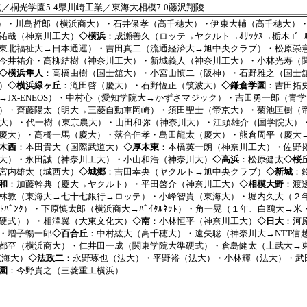
北／桐光学園5-4県川崎工業／東海大相模7-0藤沢翔陵
ｰｽﾞ）・川島哲郎（横浜商大）・石井保孝（高千穂大）・伊東大輔（高千穂大
祐哉（神奈川工大）
◇横浜
：成瀬善久（ロッテ→ヤクルト→ｵﾘｯｸｽ→栃木ｺﾞｰ
東北福祉大→日本通運）・吉田真二（流通経済大→旭中央クラブ）・松原崇
今井祐介・高柳結樹（神奈川工大）・新城義人（神奈川工大）・小林光寿（
◇横浜隼人
：高橋由樹（国士舘大）・小宮山慎二（阪神）・石野雅之（国士
）
◇横浜緑ヶ丘
：滝田啓（慶大）・石野恆正（筑波大）
◇鎌倉学園
：吉田拓
X-ENEOS）・中村心（愛知学院大→かずさマジック）・吉田勇一郎（青学大→関
）・齊藤陽太（明大→三菱自動車岡崎）・須田聖士（帝京大）・菊池匡樹（
伸也（立正大）・代一樹（東京農大）・山田和弥（神奈川大）・江頭雄介（国学院
慶大）・高橋一馬（慶大）・落合伸孝・島田龍太（慶大）・熊倉周平（慶大
木西
：本田貴大（国際武道大）
◇厚木東
：本橋英一朗（神奈川工大）・佐野
大）・永田誠（神奈川工大）・小山和浩（神奈川大）
◇高浜
：松原健太
◇桜
宮内雄太（城西大）
◇城郷
：吉田幸央（ヤクルト→旭中央クラブ）
◇新城
：
和
：加藤幹典（慶大→ヤクルト）・平田啓介（神奈川工大）
◇相模大野
：渡
林敦（東海大→七十七銀行→ロッテ）・小峰智貴（東海大）・堀内久大（２
ﾞﾝｸ）・下原慎太郎（横浜商大→ﾊﾞｲﾀﾙﾈｯﾄ）・角一晃（１年、白鴎大→米・
硬式））・相澤翼（大東文化大）
◇南
：小林恒平（神奈川工大）
◇日大
：河
・増子暢一郎
◇百合丘
：中村紘大（高千穂大）・遠矢聡（神奈川大→NTT信
都至（横浜商大）・仁井田一成（関東学院大準硬式）・倉島健太（上武大→
東海大）
◇法政二
：永野琢也（法大）・平野裕（法大）・小林輝（法大）・武
園
：今野貴之（三菱重工横浜）