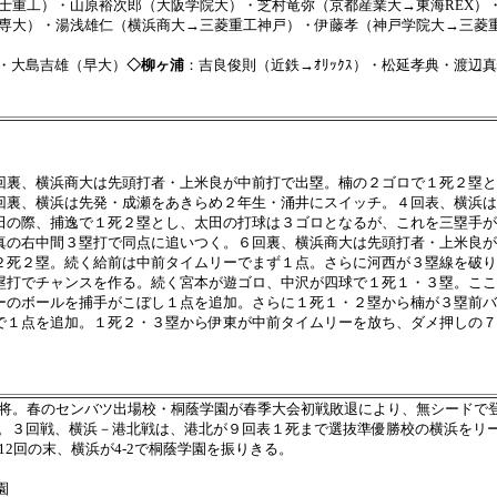
士重工）・山原裕次郎（大阪学院大）・芝村竜弥（京都産業大→東海REX）
専大）・湯浅雄仁（横浜商大→三菱重工神戸）・伊藤孝（神戸学院大→三菱
）・大島吉雄（早大）
◇柳ヶ浦
：吉良俊則（近鉄→ｵﾘｯｸｽ）・松延孝典・渡
回裏、横浜商大は先頭打者・上米良が中前打で出塁。楠の２ゴロで１死２塁と
回裏、横浜は先発・成瀬をあきらめ２年生・涌井にスイッチ。４回表、横浜は
田の際、捕逸で１死２塁とし、太田の打球は３ゴロとなるが、これを三塁手が
真の右中間３塁打で同点に追いつく。６回裏、横浜商大は先頭打者・上米良が
２死２塁。続く給前は中前タイムリーでまず１点。さらに河西が３塁線を破り4
塁打でチャンスを作る。続く宮本が遊ゴロ、中沢が四球で１死１・３塁。ここ
ーのボールを捕手がこぼし１点を追加。さらに１死１・２塁から楠が３塁前バ
で１点を追加。１死２・３塁から伊東が中前タイムリーを放ち、ダメ押しの７
将。春のセンバツ出場校・桐蔭学園が春季大会初戦敗退により、無シードで
ち。３回戦、横浜－港北戦は、港北が９回表１死まで選抜準優勝校の横浜をリー
2回の末、横浜が4-2で桐蔭学園を振りきる。
園