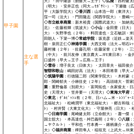
大）・田中隆彦（創価大→王子）
◇広陵
：西村健太
（明大）・安井正也（同大→ｾｶﾞｻﾐｰ）・下瀬徹（広島ｳｪ
平（大阪学院大）
◇香川西
：山本浩一郎（東洋大）
窪一司（法大）・門田隆志（関西学院大）・豊嶋一
◇市立岐阜商業
：新木裕貴（国際武道大）・加納克
甲子園
北）・佐藤裕輝（筑波大）
◇小山
：金田豊（日大）
大）・矢野準也（２年）・料田達也・立石敏訓・米
田朗人・下簗一博
◇常総学院
：坂克彦（近鉄→楽天
樹・泉田正仁
◇神港学園
：大西文晴（法大→明石ﾚｯﾄ
藤村擁（２年）・佐藤孔明・佐藤栄誉（２年）・三
（中大）・前川友伸（東京農大→JFE東日本）・
主な選
口盛外（早大→王子→広島→王子）
手
◇雪谷
：増子良太（日体大）・太田章夫・福田俊介
智辯和歌山
：嶋田好高（法大）・本田将章（早大→
◇筑陽学園
：行徳陽二郎（関東学院大）・木村豪（
郎・関崎郁夫・小林佳史（２年）・高頭雄大・菅家
業
：重野倫基（別府大）・富岡拓也・永家俊太・日
史（天理大）・笠井要一（天理大）
◇東海大甲府
：
◇東北
：ﾀﾞﾙﾋﾞｯｼｭ有（２年、日ハム→米・ﾚﾝ
北福祉大）・松崎潤平（東北福祉大）・郷古和哉（
ﾄ）・村井賢（大東文化大）・守屋伸亮（日大）・
一
◇日南学園
：尾崎健太郎（立命館大）・蕭一傑（
国士舘大）・本高達也・舛巴義明（２年）
◇八頭
：
→ヤクルト）・平和也・竹本勇一・鍬柄康介・吉永
大）
◇福井商業
：稗田隼人・稲垣充（上武大→JR