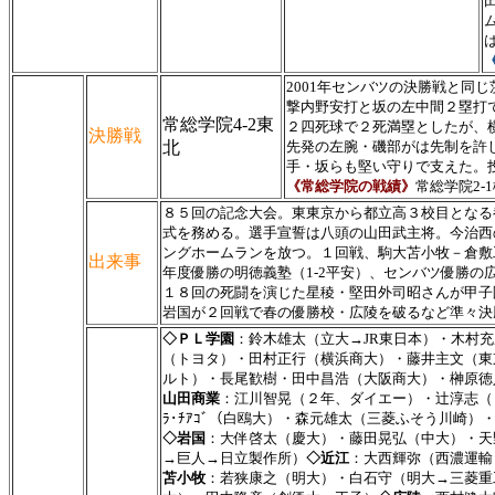
2001年センバツの決勝戦と
撃内野安打と坂の左中間２塁打
常総学院4-2東
２四死球で２死満塁としたが、
決勝戦
北
先発の左腕・磯部がは先制を許
手・坂らも堅い守りで支えた。投手
《常総学院の戦績》
常総学院2-
８５回の記念大会。東東京から都立高３校目となる
式を務める。選手宣誓は八頭の山田武主将。今治西
ングホームランを放つ。１回戦、駒大苫小牧－倉敷
出来事
年度優勝の明徳義塾（1-2平安）、センバツ優勝の
１８回の死闘を演じた星稜・堅田外司昭さんが甲子
岩国が２回戦で春の優勝校・広陵を破るなど準々決
◇ＰＬ学園
：鈴木雄太（立大→JR東日本）・木村
（トヨタ）・田村正行（横浜商大）・藤井主文（東京
ルト）・長尾歓樹・田中昌浩（大阪商大）・榊原徳
山田商業
：江川智晃（２年、ダイエー）・辻淳志（
ﾗ･ﾁｱｺﾞ（白鴎大）・森元雄太（三菱ふそう川崎
◇岩国
：大伴啓太（慶大）・藤田晃弘（中大）・天
→巨人→日立製作所）
◇近江
：大西輝弥（西濃運輸
苫小牧
：若狭康之（明大）・白石守（明大→三菱重