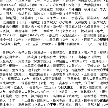
朗（巨人）・上本博紀（２年、早大→阪神）・原慎吾（医療法人仁康会）・
ﾙﾈｽｽﾎﾟｰﾂ学院→伯和ﾋﾞｸﾄﾘｰｽﾞ）
◇江の川
：木野下優（大阪学院大）・
・中瀬隼人（神戸学院大）・深瀬克仁（龍谷大）
◇今治西
：秋月良宏（早大
太（同大）・金堀哲也（筑波大）・黒川一樹（神戸学院大）
記・加納秀記・近藤恭平（１年、東海大→TDK）・伊藤栄祐・関谷陽介・若
・広瀬裕也（日大）・脇悠之（国学院大）
◇小松島
：大和威力（大阪学院大
田健志
◇樟南
：田畑大志・松井勇樹・南公明・茶屋真太郎・久保田勝洋（２
→阪神）・磯部洋輝（中大）・大崎大二郎（東京ガス）・松林康徳（専大）
ﾞｿﾙｼﾞｬｰｽﾞ→福井ﾐﾗｸﾙｴﾚﾌｧﾝﾂ）・森上拓（大阪経済大）・吉田龍也（龍谷
浦怜一郎（２年）・吉原龍也・小山田佑樹（２年、立大）・阿部岳志
◇聖望
金井塚渓太（駒大）・柿沼圭吾（武蔵大）
◇静岡
：鶴田健太（トヨタ）・青池悠
・田野悠介・金子太陽・萩原雄一・波田野貴久・桑原将太・青木正貴・荻野
明治安田生命）・山崎宏員（東北福祉大→東海REX）・山本修平（関大）・
大阪商大）・河野慎吾（関東学院大）・津留侑士（JFE東日本）・吉見亮太
隆三・根津一・山本悠貴
◇長崎日大
：川瀬正和（大阪ガス）・宿輪大介（法
高陽介・荒木直也・池上昌太・中島正・甲斐裕也・稲益雄太・城本貴大
◇天
加藤孝紀（東海大→明治安田生命）・西谷友孝（東海大）・上田長彦（国際
ｼﾞｬｰｽﾞ）・横田崇幸（２年、東海大→鷺宮製作所）・宮田泰成（慶大→新日本
東北学院大）・遠藤裕太郎（東北工大）・高梨慎（白鴎大）
◇日大三
：瀧諒
松永太輔（立正大）・佐藤竜一（立正大）
◇日大東北
：小林恵・渡部知哉・興
２年、奈良産業大→阪神→ｿﾌﾄﾊﾞﾝｸ）・井上結貴（２年、東北福祉大）・
河野晃慶・北山智久（神戸学院大）・高田将成（城西大）・福本浩将（大阪
将人（２年）・川上健輸・勝田剛士・松岡孝高・浦田真之・田中佑樹
◇富山
東日本東北）・駒田雄蔵（上武大）
◇平安
：西村拓也（日大）・服部大輔（２