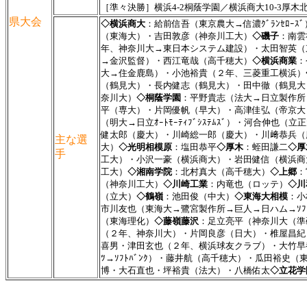
［準々決勝］横浜4-2桐蔭学園／横浜商大10-3厚木
県大会
◇横浜商大
：給前信吾（東京農大→信濃ｸﾞﾗﾝｾﾛ
（東海大）・吉田敦彦（神奈川工大）
◇磯子
：南雲
年、神奈川大→東日本システム建設）・太田智英（
→金沢監督）・西江竜哉（高千穂大）
◇横浜商業
：
大→住金鹿島）・小池裕貴（２年、三菱重工横浜）
（鶴見大）・長内健志（鶴見大）・田中徹（鶴見大
奈川大）
◇桐蔭学園
：平野貴志（法大→日立製作所→J
平（専大）・片岡優帆（早大）・高津佳弘（帝京大
（明大→日立ｵｰﾄﾓｰﾃｨﾌﾞｼｽﾃﾑｽﾞ）・河合
健太郎（慶大）・川崎総一郎（慶大）・川﨑恭兵（
主な選
大）
◇光明相模原
：塩田恭平
◇厚木
：蛭田謙二
◇厚
手
工大）・小沢一豪（横浜商大）・岩田健信（横浜商
工大）
◇湘南学院
：北村真大（高千穂大）
◇上郷
：
（神奈川工大）
◇川崎工業
：内竜也（ロッテ）
◇川
（立大）
◇鶴嶺
：池田俊（中大）
◇東海大相模
：小
市川友也（東海大→鷺宮製作所→巨人→日ハム→ｿﾌﾄﾊ
（東海理化）
◇藤嶺藤沢
：足立亮平（神奈川大（準
（２年、神奈川大）・片岡良彦（日大）・椎屋昌紀
喜男・津田玄也（２年、横浜球友クラブ）・大竹早
ﾂ→ｿﾌﾄﾊﾞﾝｸ）・藤井航（高千穂大）・瓜田裕史（
博・大石直也・坪裕貴（法大）・八橋佑太
◇立花学