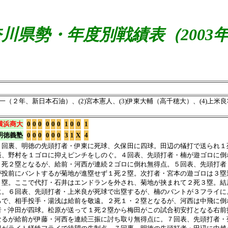
川県勢・年度別戦績表（2003年
純一（２年、新日本石油）、(2)宮本憲人、(3)伊東大輔（高千穂大）、(4)上米良将
横浜商大
0
0
0
0
0
0
1
0
0
1
明徳義塾
0
0
0
0
0
0
3
1
X
4
２回裏、明徳の先頭打者・伊東に死球、久保田に四球。田辺の犠打で送られ１
振、野村を１ゴロに抑えピンチをしのぐ。４回表、先頭打者・楠が遊ゴロに倒
１死２塁となるが、給前・河西が連続２ゴロに倒れ無得点。５回表、先頭打者
が投前にバントするが菊地が進塁せず１死２塁。次打者・宮本の遊ゴロは３塁
３塁。ここで代打・石井はエンドランを外され、菊地が挟まれて２死３塁。結
に。６回表、先頭打者・上米良が死球で出塁するが、楠のバントが３フライに
ろで、相手投手・湯浅は給前を敬遠。２死１・２塁となるが、河西は中飛に倒
者・沖田が四球。松原が送って１死２塁から梅田がこの試合初安打となる右前
なるが給前が伊藤・河西を連続三振に討ち取り無得点に。７回表、先頭打者・