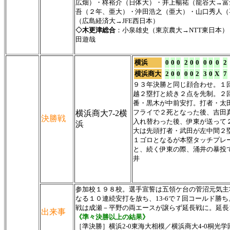
広畑）・柊裕介（日体大）・井上暢祐（龍谷大→富
吾（２年、亜大）・沖田浩之（亜大）・山口秀人（
（広島経済大→JFE西日本）
◇木更津総合
：小泉雄史（東京農大→NTT東日本
田遊哉
横浜
0
0
0
2
0
0
0
0
0
2
横浜商大
2
0
0
0
0
2
3
0
X
7
９３年決勝と同じ顔合わせ。１
越２塁打と続き２点を先制。２
番・黒木が中前安打。打者・太
フライで２死となった後、吉田
横浜商大7-2横
決勝戦
入れ替わった後、伊東が送って
浜
大は先頭打者・武田が左中間２
１ゴロとなるが本塁タッチプレ
と、続く伊東の際、涌井の暴投
井
参加校１９８校。選手宣誓は五領ケ台の菅沼元気主
なる１０連続安打を放ち、13-6で７回コールド勝
戦は成瀬－平野の両エースが譲らず延長戦に。延長1
出来事
《準々決勝以上の結果》
［準決勝］横浜2-0東海大相模／横浜商大4-0桐光学