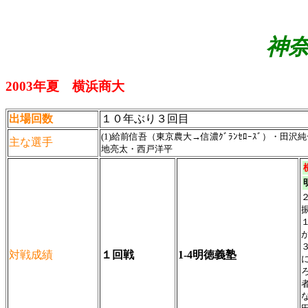
神奈
2003年夏 横浜商大
出場回数
１０年ぶり３回目
(1)給前信吾（東京農大→信濃ｸﾞﾗﾝｾﾛｰｽﾞ）・田沢
主な選手
地亮太・西戸洋平
対戦成績
１回戦
1-4明徳義塾