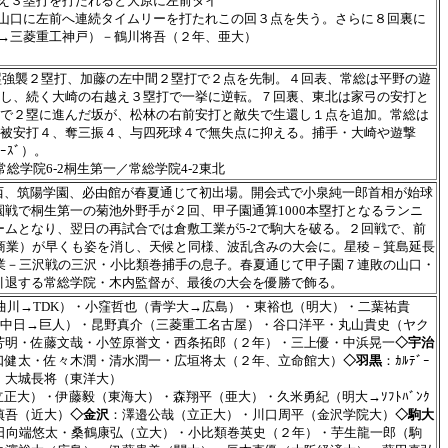
え３塁打を打たれると大原に左前タイ
山口に左前へ連続タイムリーを打たれこの回３点を失う。さらに８回裏に
→三菱重工神戸）－鶴川将吾（２年、亜大）
塁強襲２塁打、加藤の左中間２塁打で２点を先制。４回表、常総は平野の遊
し、続く大崎の右越え３塁打で一挙に逆転。７回裏、東北は家弓の安打と
で２塁に進んだ坂が、松林の右前安打と敵失で生還し１点を追加。常総は
被安打４、奪三振４、与四死球４で無失点に抑える。捕手・大崎や遊撃
ｰｽﾞ）。
常総学院6-2桐生第一／常総学院4-2東北
川西、筑陽学園、必由館が春夏通じて初出場。開会式で小泉純一郎首相が始球
戦で桐生第一の菊池外野手が２回、甲子園通算1000本塁打となるランニ
ムとなり、翌日の再試合では倉敷工業が5-2で駒大を破る。２回戦で、前
4福井商業）が早くも姿を消し、天候と同様、波乱含みの大会に。星稜－箕島延長
業－三沢戦の三沢・小比類巻捕手の息子。春夏通じて甲子園７連敗の山口・
引退する常総学院・木内監督が、最後の大会を優勝で飾る。
曲川→TDK）・小窪哲也（青学大→広島）・東裕也（明大）・二葉祐貴
中日→巨人）・昆野真介（三菱重工名古屋）・谷口洋平・丸山貴史（ヤク
芳明・佐藤文哉・小笠原誉文・西条拓郎（２年）・三上優・中浜晃一
◇宇治
口健太・佐々木潤・清水潤一・広垣将太（２年、立命館大）
◇羽黒
：ｶﾙﾃﾞｰ
・大城長将（東洋大）
正大）・伊藤毅（東海大）・森翔平（亜大）・久米勇紀（明大→ｿﾌﾄﾊﾞﾝｸ
慎吾（近大）
◇金沢
：澤邉公哉（立正大）・川口周平（金沢学院大）
◇駒大
日向端悠太・桑鶴康弘（立大）・小比類巻英史（２年）・芋生龍一郎（駒