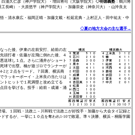
・白瀧久仁彦（神戸学院大）・増田将司（大阪学院大）
◇明徳義塾
：鶴川将
重工長崎）・大原悠平（神戸学院大）・加藤崇史（神奈川大）・山沖良太
辺真悟・清水康広・福岡正晴・加藤文載・松延宏典・上村正人・田中祐太・中
◇夏の地方大会の主な選手→
なった後、伊東の左前安打、給前の左
先頭打者・佐藤が左飛に倒れた後、４
悪送球し１点。さらに涌井がショート
死球で出塁。楠が遊ゴロでランナーが
-2と２点をリード。７回裏、横浜商
でラッキーボーイ・上米良の当たりは
ントヒットで１死満塁と攻め立てる
点目を挙げる。投手：給前－成瀬・涌
登場。１回戦・法政ニ－川和戦で法政ニが好投手・加藤から大会タイ記録と
ドするが、一挙に１０点を奪われ1-10で敗退。準々決勝、横浜－桐蔭学園