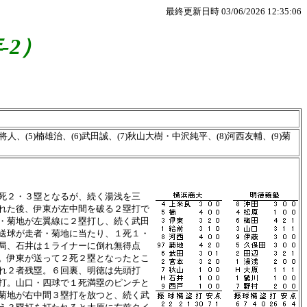
最終更新日時 03/06/2026 12:35:06
-2）
人、(5)楠雄治、(6)武田誠、(7)秋山大樹・中沢純平、(8)河西友輔、(9)菊
死２・３塁となるが、続く湯浅を三
れた後、伊東が左中間を破る２塁打で
・菊地が左翼線に２塁打し、続く武田
送球が走者・菊地に当たり、１死１・
局、石井は１ライナーに倒れ無得点
。伊東が送って２死２塁となったとこ
れ２者残塁。６回裏、明徳は先頭打
打。山口・四球で１死満塁のピンチと
菊地が右中間３塁打を放つと、続く武