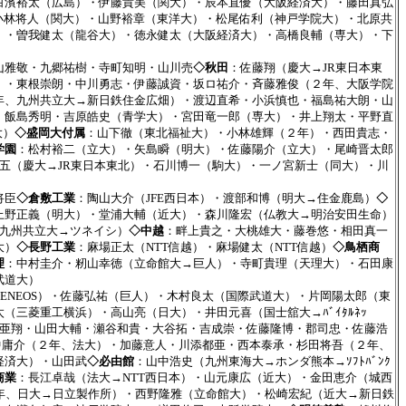
白濱裕太（広島）・伊藤貴美（関大）・辰本直優（大阪経済大）・藤田真弘
小林将人（関大）・山野裕章（東洋大）・松尾佑利（神戸学院大）・北原共
）・曽我健太（龍谷大）・徳永健太（大阪経済大）・高橋良輔（専大）・下
山雅敬・九郷祐樹・寺町知明・山川売
◇秋田
：佐藤翔（慶大→JR東日本東
）・東根崇朗・中川勇志・伊藤誠資・坂ロ祐介・斉藤雅俊（２年、大阪学院
年、九州共立大→新日鉄住金広畑）・渡辺直希・小浜慎也・福島祐大朗・山
・飯島秀明・吉原皓史（青学大）・宮田竜一郎（専大）・井上翔太・平野直
大）
◇盛岡大付属
：山下徹（東北福祉大）・小林雄輝（２年）・西田貴志・
学園
：松村裕二（立大）・矢島瞬（明大）・佐藤陽介（立大）・尾崎晋太郎
五（慶大→JR東日本東北）・石川博一（駒大）・一ノ宮新士（同大）・川
将臣
◇倉敷工業
：陶山大介（JFE西日本）・渡部和博（明大→住金鹿島）
◇
上野正義（明大）・堂浦大輔（近大）・森川隆宏（仏教大→明治安田生命）
（九州共立大→ツネイシ）
◇中越
：畔上貴之・大桃雄大・藤巻悠・相田真一
大）
◇長野工業
：麻場正太（NTT信越）・麻場健太（NTT信越）
◇鳥栖商
理
：中村圭介・籾山幸徳（立命館大→巨人）・寺町貴理（天理大）・石田康
武道大）
石油ENEOS）・佐藤弘祐（巨人）・木村良太（国際武道大）・片岡陽太郎（東
太（三菱重工横浜）・高山亮（日大）・井田元喜（国士舘大→ﾊﾞｲﾀﾙﾈｯ
亜翔・山田大輔・瀬谷和貴・大谷拓・吉成崇・佐藤隆博・郡司忠・佐藤浩
田中庸介（２年、法大）・加藤意人・川添都亜・西本泰承・杉田将吾（２年、
経済大）・山田武
◇必由館
：山中浩史（九州東海大→ホンダ熊本→ｿﾌﾄﾊﾞﾝｸ
商業
：長江卓哉（法大→NTT西日本）・山元康広（近大）・金田恵介（城西
年、日大→日立製作所）・西野隆雅（立命館大）・松崎宏紀（近大→新日鉄