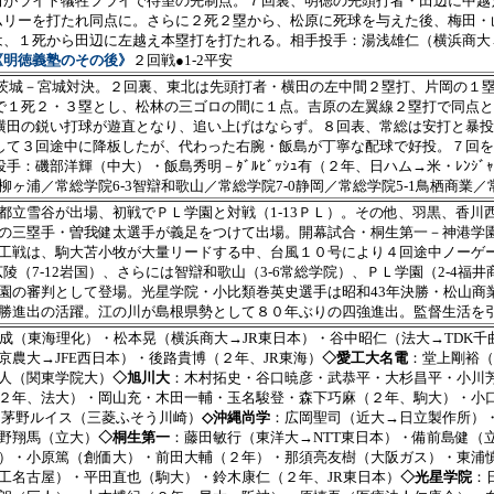
田がライト犠牲フライで待望の先制点。７回裏、明徳の先頭打者・田辺に中越
ムリーを打たれ同点に。さらに２死２塁から、松原に死球を与えた後、梅田・
は、１死から田辺に左越え本塁打を打たれる。相手投手：湯浅雄仁（横浜商大
《明徳義塾のその後》
２回戦●1-2平安
同じ茨城－宮城対決。２回裏、東北は先頭打者・横田の左中間２塁打、片岡の１
で１死２・３塁とし、松林の三ゴロの間に１点。吉原の左翼線２塁打で同点と
横田の鋭い打球が遊直となり、追い上げはならず。８回表、常総は安打と暴投
して３回途中に降板したが、代わった右腕・飯島が丁寧な配球で好投。７回を
：磯部洋輝（中大）・飯島秀明－ﾀﾞﾙﾋﾞｯｼｭ有（２年、日ハム→米・ﾚﾝｼﾞｬ
1柳ヶ浦／常総学院6-3智辯和歌山／常総学院7-0静岡／常総学院5-1鳥栖商業／
都立雪谷が出場、初戦でＰＬ学園と対戦（1-13ＰＬ）。その他、羽黒、香
の三塁手・曽我健太選手が義足をつけて出場。開幕試合・桐生第一－神港学園
工戦は、駒大苫小牧が大量リードする中、台風１０号により４回途中ノーゲー
広陵（7-12岩国）、さらには智辯和歌山（3-6常総学院）、ＰＬ学園（2-
園の審判として登場。光星学院・小比類巻英史選手は昭和43年決勝・松山商
勝進出の活躍。江の川が島根県勢として８０年ぶりの四強進出。監督生活を
充成（東海理化）・松本晃（横浜商大→JR東日本）・谷中昭仁（法大→TDK千
農大→JFE西日本）・後路貴博（２年、JR東海）
◇愛工大名電
：堂上剛裕（
人（関東学院大）
◇旭川大
：木村拓史・谷口暁彦・武恭平・大杉昌平・小川
２年、法大）・岡山充・木田一輔・玉名駿登・森下巧麻（２年、駒大）・小
）・茅野ルイス（三菱ふそう川崎）
◇沖縄尚学
：広岡聖司（近大→日立製作所）
野翔馬（立大）
◇桐生第一
：藤田敏行（東洋大→NTT東日本）・備前島健（立
）・小原篤（創価大）・前田大輔（２年）・那須亮友樹（大阪ガス）・東浦
工名古屋）・平田直也（駒大）・鈴木康仁（２年、JR東日本）
◇光星学院
：