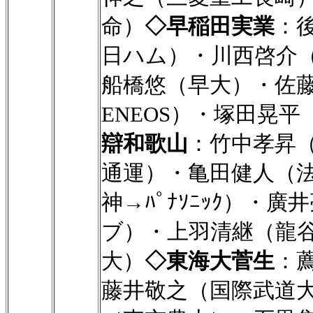
命）
◇早稲田実業
：
日ハム）・川西啓介
船橋悠（早大）・佐藤
ENEOS）・塚田晃
辯和歌山
：竹中孝昇
通運）・亀田健人（
神→ﾊﾟﾅｿﾆｯｸ）・
ブ）・上羽清継（龍
大）
◇東海大菅生
：
藤井敬之（国際武道