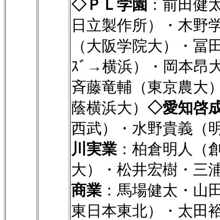
◇ＰＬ学園
：前田健
日立製作所）・木野
（大阪学院大）・冨田康
ｽﾞ→横浜）・岡本昂
斉藤竜輔（東京農大
蔭横浜大）
◇愛知啓
西武）・水野貴義（
川実業
：柏倉明人（
大）・松井宏樹・三
商業
：馬場健太・山
東日本東北）・太田