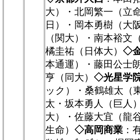
大）・北岡繁一（立
日）・岡本勇樹（大
（関大）・南本裕文
橘圭祐（日体大）
◇
本通運）・藤田公士
亨（同大）
◇光星学
ック）・桑鶴雄太（
太・坂本勇人（巨人
大）・佐藤大宜（龍
生命）
◇高岡商業
：