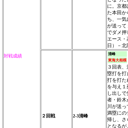
に。京都
た本田か
ち、一気
が送って
でダメ押
エース・
日）－北
清峰
対戦成績
東海大相模
３回表、
塁打を打
打を打た
を与え１
し出しで
者・鈴木
川が送っ
満塁にの
２回戦
2-3清峰
帰し、さ
となるが