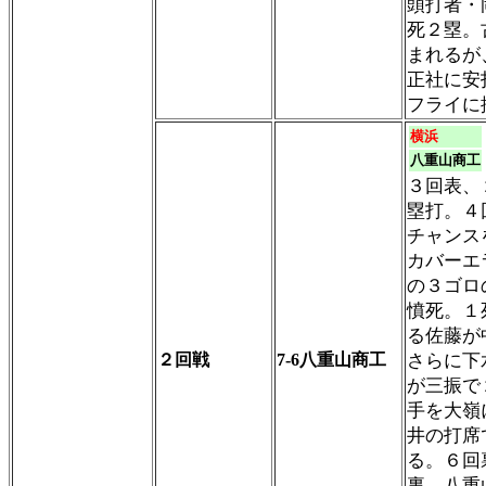
頭打者・
死２塁。
まれるが
正社に安
フライに
横浜
八重山商工
３回表、
塁打。４
チャンス
カバーエ
の３ゴロ
憤死。１
る佐藤が
２回戦
7-6八重山商工
さらに下
が三振で
手を大嶺
井の打席
る。６回
裏、八重