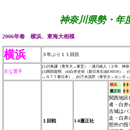
神奈川県勢・年度
2006年春 横浜、東海大相模
横浜
３年ぶり１１回目
(1)川角謙（青学大→東芝）・浦川綾人（２年、神奈川大
主な選手
(3)岡田龍明、(4)白井史弥（新日本石油ENEOS）
→ＮＴＴ東日本）、(8)下水流昂（青学大→ホンダ→
横浜
0
0
履正社
0
0
関西地区
者・白井
古城はバ
走・白井
１回戦
1-0履正社
想外の投