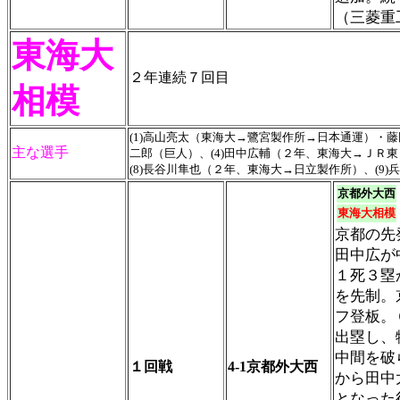
（三菱重
東海大
２年連続７回目
相模
(1)高山亮太（東海大→鷺宮製作所→日本通運）・藤田大
主な選手
二郎（巨人）、(4)田中広輔（２年、東海大→ＪＲ東日
(8)長谷川隼也（２年、東海大→日立製作所）、(9)
京都外大西
東海大相模
京都の先
田中広が
１死３塁
を先制。
フ登板。
出塁し、
中間を破
１回戦
4-1京都外大西
から田中
となった