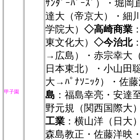
ｻﾝﾀﾞｰﾊﾞｰｽﾞ）
達大（帝京大）・細
学院大）
◇高崎商業
東文化大）
◇今治北
→広島）・赤宗幸大
日本東北）・小山田
大→ﾊﾟﾅｿﾆｯｸ）・
甲子園
島
：福島幸亮・安達
野元規（関西国際大
工業
：横山洋（日大
森島教正・佐藤洋映