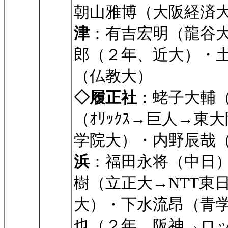
朝山雅博（大阪経済
津
：有吉宏明（龍谷
郎（２年、近大）・
（仏教大）
◇履正社
：蛯子大輔
（ｵﾘｯｸｽ→巨人→
学院大）・内野辰哉
浜
：福田永将（中日
樹（立正大→NTT東
大）・下水流昂（青
也（２年、阪神→ロッ