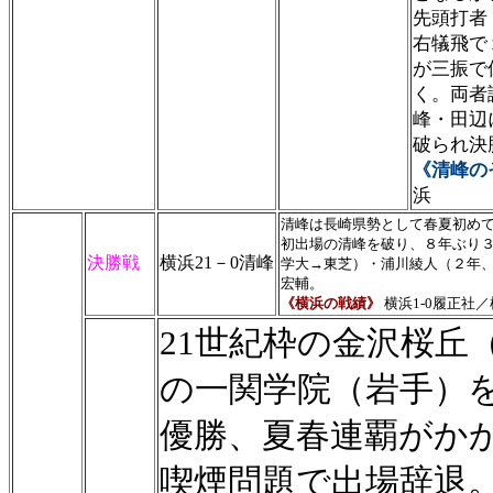
先頭打者
右犠飛で
が三振で
く。両者
峰・田辺
破られ決
《清峰の
浜
清峰は長崎県勢として春夏初め
初出場の清峰を破り、８年ぶり
決勝戦
横浜21－0清峰
学大→東芝）・浦川綾人（２年
宏輔。
《横浜の戦績》
横浜1-0履正社／
21世紀枠の金沢桜丘
の一関学院（岩手）を
優勝、夏春連覇がか
喫煙問題で出場辞退