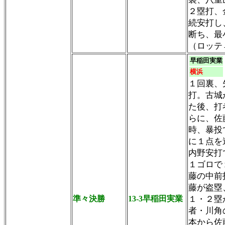
２塁打、
続安打し
断ち、最
（ロッテ
早稲田実業
横浜
１回裏、
打。古城
た後、打
らに、佐
時、暴投
に１点を
内野安打
１ゴロで
藤の中前
藤が盗塁
準々決勝
13-3早稲田実業
１・２塁
者・川角
本から佐