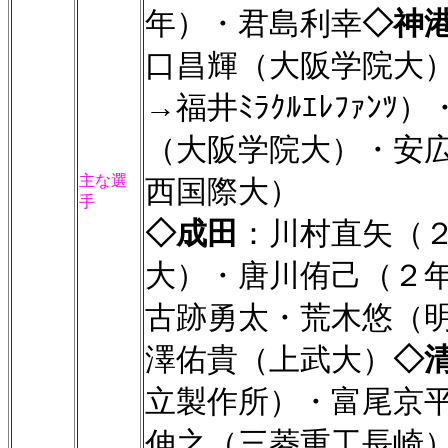
年）・君島利幸
◇神
口昌輝（大阪学院大
→福井ﾐﾗｸﾙｴﾚﾌｧ
（大阪学院大）・安
主な選
西国際大）
手
◇成田
：川村直矢（
大）・唐川侑己（２
古跡勇太・荒木悠（
澤佑貴（上武大）
◇
立製作所）・富尾京
伸之（三菱重工長崎