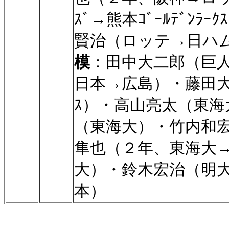
ｽﾞ→熊本ｺﾞｰﾙﾃﾞﾝ
賢治（ロッテ→日ハ
模
：田中大二郎（巨人
日本→広島）・藤田大（
ｽ）・高山亮太（東
（東海大）・竹内和
隼也（２年、東海大
大）・鈴木宏治（明大
本）