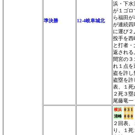
浜・下水
が１ゴロ
ら福田が
準決勝
12-4岐阜城北
が連続四
に運び２
投手を西
と打者・
返される
間宮の３
れ１点を
盗を許し
盗塁を許
表、１死
２死３塁
尾藤竜一
横浜
0
3
1
清峰
0
0
0
２回表、
り、１死