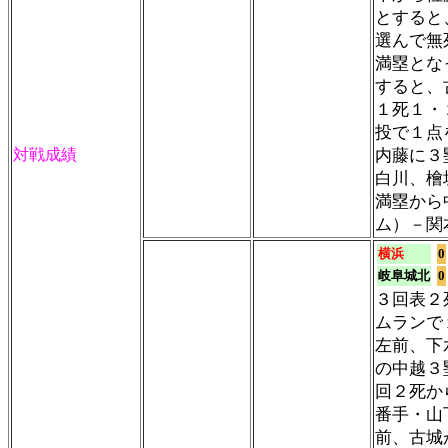
とすると
選んで無
満塁とな
すると、
１死１・
投で１点
対戦成績
内藤に３
白川、檜
満塁から
ム）－関
横浜
0
岐阜城北
0
３回表２
ムランで
左前、下
の中越３
回２死か
番手・山
前、古城