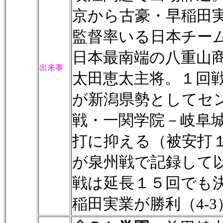
京から古豪・早稲田
監督率いる日本チー
日本最南端の八重山
出来事
太田恵太主将。１回
が新潟県勢としてセン
戦・一関学院－岐阜
打に抑える（被安打１
が泉州戦で記録して
戦は延長１５回でも
稲田実業が勝利（4-3