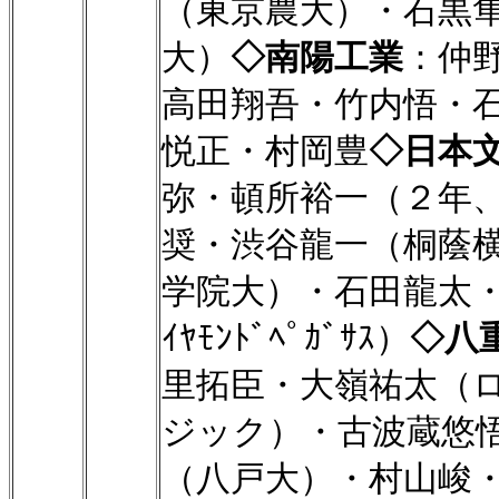
（東京農大）・石黒
大）
◇南陽工業
：仲
高田翔吾・竹内悟・
悦正・村岡豊
◇日本
弥・頓所裕一（２年
奨・渋谷龍一（桐蔭
学院大）・石田龍太・
ｲﾔﾓﾝﾄﾞﾍﾟｶﾞｻｽ）
◇八
里拓臣・大嶺祐太（
ジック）・古波蔵悠
（八戸大）・村山峻