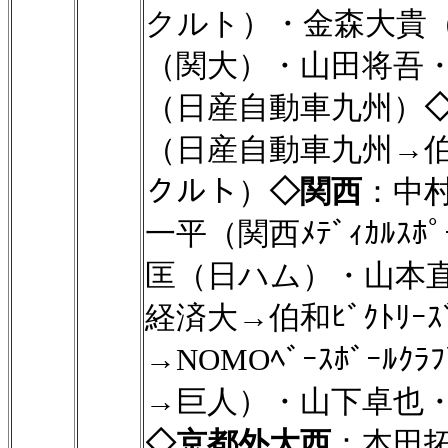
クルト）・金森大貴
（関大）・山田将吾
（日産自動車九州）
（日産自動車九州→伯和ﾋﾞ
クルト）
◇関西
：中
一平（関西ﾒﾃﾞｨｶﾙｽﾎﾟ
匡（日ハム）・山本
経済大→伯和ﾋﾞｸﾄﾘ
→NOMOﾍﾞｰｽﾎﾞｰﾙｸﾗ
→巨人）・山下卓也
◇京都外大西
：本田