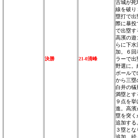
古城が死
線を破り
塁打で出
際に暴投
で出塁す
高濱の遊
らに下水
加。６回
決勝
21-0清峰
ラーで出
野選に。
ボールで
から三塁
白井の犠
満塁とす
９点を挙
進。高濱
塁を突く
追加する
３塁とな
追加。続