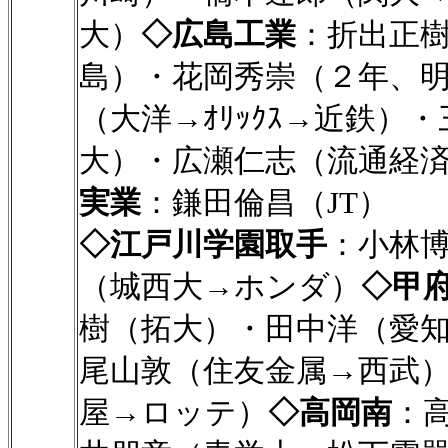
大）
◇広島工業
：折出正
島）・花岡秀崇（２年、
（大洋→ｵﾘｯｸｽ→近鉄
大）・広瀬仁志（流通経
実業
：鎌田倫昌（JT）
◇江戸川学園取手
：小林
（城西大→ホンダ）
◇甲
樹（拓大）・田中洋（愛
尾山敦（住友金属→西武
屋→ロッテ）
◇高岡南
：