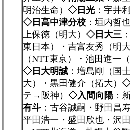
明治生命）
◇日光
：宇井利
◇日高中津分校
：垣内哲
上保徳（明大）
◇日大三
東日本）・吉富友秀（明
（NTT東京）・池田進一
◇日大明誠
：増島剛（国
大）・黒田健介（拓大）
テ→阪神）
◇入間向陽
：
有斗
：古谷誠嗣・野田昌寿・
平田浩一・盛田欣也・沢