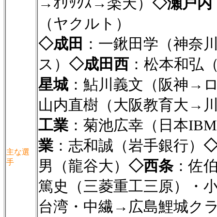
→ｵﾘｯｸｽ→楽天）
◇瀬戸内
（ヤクルト）
◇成田
：一鍬田学（神奈
ス）
◇成田西
：松本和弘
星城
：鮎川義文（阪神→
山内直樹（大阪教育大→
工業
：菊池広幸（日本IB
業
：志和誠（岩手銀行）
主な選
男（龍谷大）
◇西条
：佐伯
手
篤史（三菱重工三原）・
台湾・中繊→広島鯉城ク