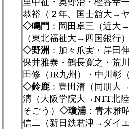
里中征・奥野治・樫谷幸
恭裕（２年、国士舘大→
◇鳴門
：岡田卓三（近大
（東北福祉大→四国銀行
◇野洲
：加々爪実・岸田
保井雅泰・鶴長寛之・荒
田修（JR九州）・中川彰
◇鈴鹿
：豊田清（同朋大
清（大阪学院大→NTT北
そごう）
◇瓊浦
：青木雅
信二（新日鉄君津→ダイ