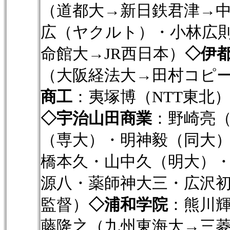
（道都大→新日鉄君津→
広（ヤクルト）・小林広
命館大→JR西日本）
◇伊
（大阪経法大→田村コピ
商工
：夷塚博（NTT東北
◇宇治山田商業
：野崎亮
（専大）・明神毅（同大
橋本久・山中久（明大）・
源八・薬師神大三・広沢
監督）
◇浦和学院
：熊川
藤隆之（九州東海大→三