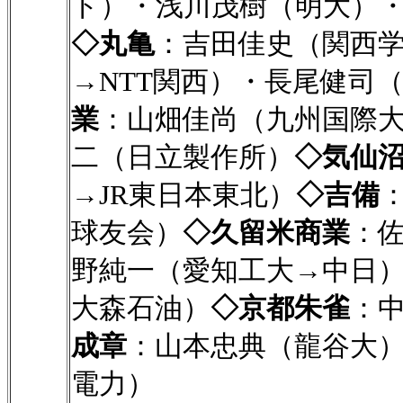
ト）・浅川茂樹（明大）
◇丸亀
：吉田佳史（関西
→NTT関西）・長尾健司
業
：山畑佳尚（九州国際
二（日立製作所）
◇気仙
→JR東日本東北）
◇吉備
球友会）
◇久留米商業
：
野純一（愛知工大→中日）・
大森石油）
◇京都朱雀
：
成章
：山本忠典（龍谷大
電力）