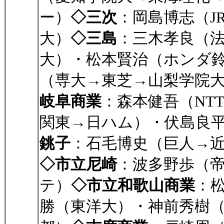
ー）
◇三次
：岡島博志（J
大）
◇三島
：三木孝良（
大）・松本賢治（ホンダ
（専大→東芝→山梨学院
岐阜商業
：森本健吾（NT
関東→日ハム）・伏島良
銚子
：石毛博史（巨人→
◇市立尼崎
：波多野歩（
テ）
◇市立和歌山商業
：
勝（東洋大）・神前秀樹