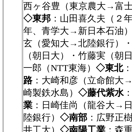
西ヶ谷豊（東京農大→富
◇東邦
：山田喜久夫（２
年、青学大→新日本石油
玄（愛知大→北陸銀行）
（朝日大）・竹藤実（朝
一郎（NTT東海）
◇東北
路
：大崎和彦（立命館大
崎製鉄水島）
◇藤代紫水
業
：日崎佳尚（龍谷大→日
陸銀行）
◇南部
：広野正
井工大）
◇南陽工業
：森