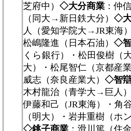
芝府中）
◇大分商業
：仲
（同大→新日鉄大分）
◇
人（愛知学院大→JR東海
松嶋隆進（日本石油）
◇
くら銀行）・松田俊樹（
大）・松尾智仁（京都産
威志（奈良産業大）
◇智
木村龍治（青学大→巨人
伊藤和己（JR東海）・角
（明大）・岩井重樹（ホ
◇銚子商業
：滑川篤（住