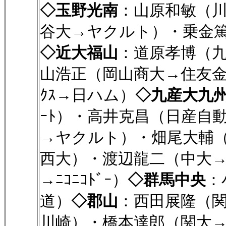
◇玉野光南
：山原和敏（
谷大→ヤクルト）・乗金篤
◇近大福山
：道原孝博（
山浩正（岡山商大→住友
ｸｽ→日ハム）
◇九産大九
ｰﾄ）・高井克昌（日産自
→ヤクルト）・畑尾大輔
西大）・渡辺龍二（中大→ﾆ
→ﾆｺﾆｺﾄﾞｰ）
◇群馬中央
：
道）
◇郡山
：西田展隆（
川崎）・橋本達郎（関大