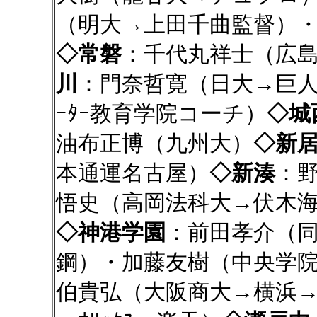
（明大→上田千曲監督）
◇常磐
：千代丸祥士（広
川
：門奈哲寛（日大→巨人）
ｰﾀｰ教育学院コーチ）
◇城
油布正博（九州大）
◇新
本通運名古屋）
◇新湊
：
悟史（高岡法科大→伏木
◇神港学園
：前田孝介（
鋼）・加藤友樹（中央学
伯貴弘（大阪商大→横浜