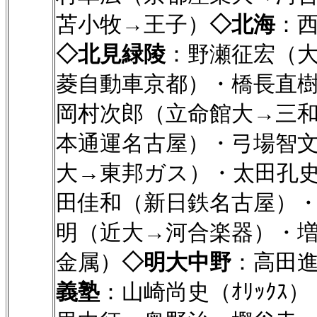
苫小牧→王子）
◇北海
：
◇北見緑陵
：野瀬征宏（
菱自動車京都）・橋長直
岡村次郎（立命館大→三
本通運名古屋）・弓場智
大→東邦ガス）・太田孔
田佳和（新日鉄名古屋）
明（近大→河合楽器）・
金属）
◇明大中野
：高田
義塾
：山崎尚史（ｵﾘｯｸｽ