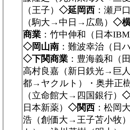
（王子）
◇延岡西
：瀬戸
（駒大→中日→広島）
◇
商業
：竹中伸和（日本IB
◇岡山南
：難波幸治（日
◇下関商業
：豊海義和（
高村良嘉（新日鉄光→巨
都→ヤクルト）・奥井正
（立命館大→四国銀行）
日本新薬）
◇関西
：松岡
浩（創価大→王子苫小牧