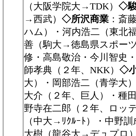
（大阪学院大→TDK）
◇
→西武）
◇所沢商業
：斎藤
ハム）・河内浩二（東北
善（駒大→徳島県スポー
修・高島敬治・今川智史
師孝典（２年、NKK）
◇
大）・岡部浩二（青学大
大介（２年、巨人）・種
野寺在二郎（２年、ロッ
（中大→ﾘｸﾙｰﾄ）・中
大樹（龍谷大→デュプロ