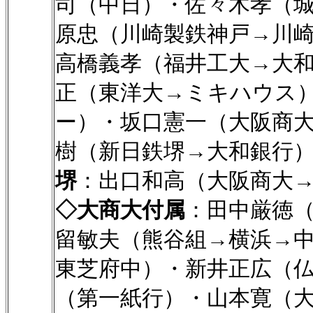
司（中日）・佐々木孝（
原忠（川崎製鉄神戸→川
高橋義孝（福井工大→大
正（東洋大→ミキハウス
ー）・坂口憲一（大阪商
樹（新日鉄堺→大和銀行
堺
：出口和高（大阪商大
◇大商大付属
：田中厳徳
留敏夫（熊谷組→横浜→
東芝府中）・新井正広（
（第一紙行）・山本寛（