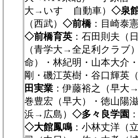
大→いすゞ自動車）
◇泉
（西武）
◇前橋
：目崎泰
◇前橋育英
：石田則夫（
（青学大→全足利クラブ
命）・林紀明・山本大介
剛・磯江英樹・谷口輝英
田実業
：伊藤裕之（早大
巻豊宏（早大）・徳山陽
浜→広島）
◇多々良学園
：
◇大館鳳鳴
：小林丈洋（立正