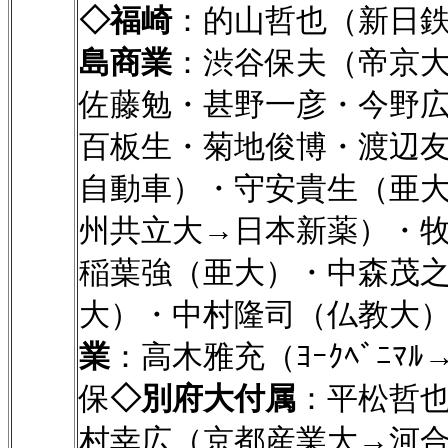
◇福崎
：的山哲也（新日鉄広畑
島商業
：渋谷保夫（帝京
佐藤勉・甚野一彦・今野
百板生・菊地俊博・渡辺
自動車）・守安貴生（亜
州共立大→日本新薬）・
稲葉強（亜大）・中森茂
大）・中村隆司（仏教大
業
：高木雅充（ﾖｰｸﾍﾞﾆ
保
◇別府大付属
：平松哲
村幸広（京都産業大→河