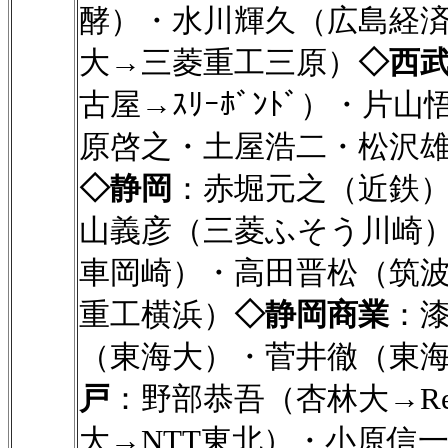
酵）・水川輝久（広島経
大→三菱重工三原）
◇西
古屋→ｽﾘｰﾎﾞﾝﾄﾞ）・
原啓之・土屋浩二・松沢
◇静岡
：赤堀元之（近鉄
山義彦（三菱ふそう川崎
車岡崎）・高田晋松（筑
重工横浜）
◇静岡商業
：
（東海大）・菅井徹（東海大
戸
：野部恭吾（杏林大→Rev
大→NTT東北）・小原信