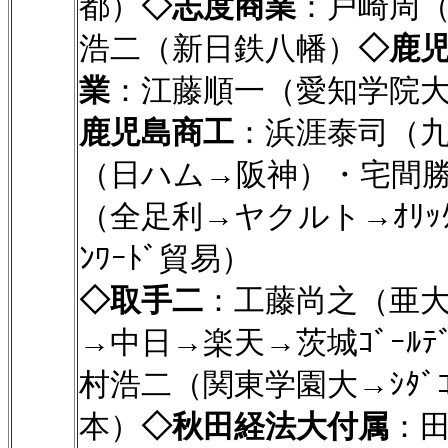
都）
◇志度商業
：戸崎周
浩二（新日鉄八幡）
◇鹿
業
：江藤順一（愛知学院
鹿児島商工
：浜涯泰司（
（日ハム→阪神）・宅間勝
（全足利→ヤクルト→ｵﾘｯ
ﾝﾜｰﾄﾞ貿易）
◇取手二
：工藤尚之（亜
→中日→楽天→茨城ｺﾞｰﾙﾃﾞﾝｺ
村浩二（関東学園大→ｼﾀﾞｺ
本）
◇秋田経法大付属
：