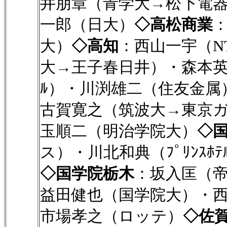
井朋章（青学大→松下電
一郎（日大）
◇高松商業
大）
◇高知
：西山一宇（N
大→王子春日井）・森本英智
ﾙ）・川渕雄二（住友金属
古賀寛之（筑波大→東京
玉順二（明治学院大）
◇
ス）・川北和典（ﾌﾟﾘﾝｽ
◇国学院栃木
：坂入匡（
益田健也（国学院大）・
市場孝之（ロッテ）
◇佐