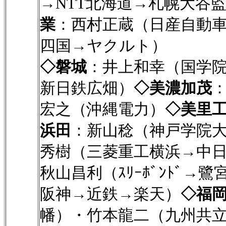
→NTT北海道→札幌大谷
業
：西村正蔵（日産自動
四国→ヤクルト）
◇磐城
：井上和幸（国学
新日鉄広畑）
◇美濃加茂
宏之（沖縄電力）
◇美里
浜田
：新山稔（神戸学院
秀樹（三菱重工横浜→中
秋山昌利（ｽﾘｰﾎﾞﾝﾄﾞ→
阪神→近鉄→楽天）
◇福
幡）・竹本龍二（九州共