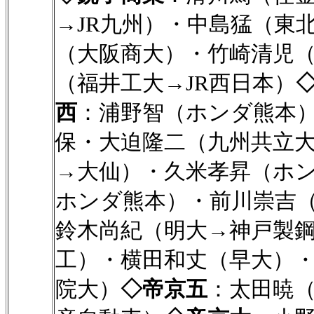
→JR九州）・中島猛（東
（大阪商大）・竹崎清児
（福井工大→JR西日本）
西
：浦野智（ホンダ熊本
保・大迫隆二（九州共立
→大仙）・久米孝昇（ホ
ホンダ熊本）・前川崇吉
鈴木尚紀（明大→神戸製
工）・横田和丈（早大）
院大）
◇帝京五
：太田暁