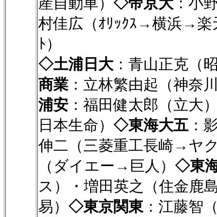
産自動車）
◇帝京大
：小野
村佳広（ｵﾘｯｸｽ→横浜→楽
ﾄ）
◇土浦日大
：青山正克（昭
商業
：立林繁由起（神奈
浦安
：福田健太郎（立大
日本生命）
◇東海大五
：影
伸二（三菱重工長崎→ヤ
（ダイエー→巨人）
◇東
ス）・増田英之（住金鹿
易）
◇東京関東
：江藤智