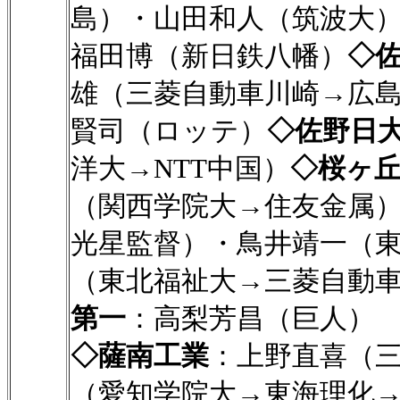
島）・山田和人（筑波大
福田博（新日鉄八幡）
◇
雄（三菱自動車川崎→広
賢司（ロッテ）
◇佐野日
洋大→NTT中国）
◇桜ヶ
（関西学院大→住友金属
光星監督）・鳥井靖一（
（東北福祉大→三菱自動
第一
：高梨芳昌（巨人）
◇薩南工業
：上野直喜（
（愛知学院大→東海理化