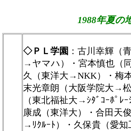
1988年夏
◇ＰＬ学園
：古川幸輝（
→ヤマハ）・宮本慎也（同大
久（東洋大→NKK）・梅
末光章朗（大阪学院大→
（東北福祉大→ｼﾀﾞｺｰﾎﾟ
康成（東洋大）・合田天
→ﾘｸﾙｰﾄ）・久保貴（愛知