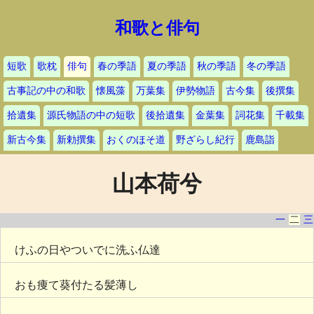
和歌と俳句
短歌
歌枕
俳句
春の季語
夏の季語
秋の季語
冬の季語
古事記の中の和歌
懐風藻
万葉集
伊勢物語
古今集
後撰集
拾遺集
源氏物語の中の短歌
後拾遺集
金葉集
詞花集
千載集
新古今集
新勅撰集
おくのほそ道
野ざらし紀行
鹿島詣
山本荷兮
一
二
三
けふの日やついでに洗ふ仏達
おも痩て葵付たる髪薄し