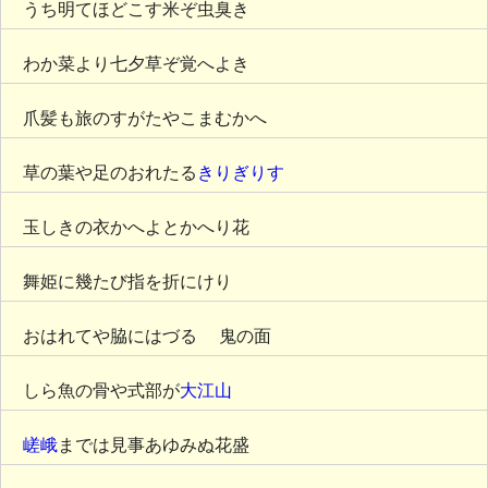
うち明てほどこす米ぞ虫臭き
わか菜より七夕草ぞ覚へよき
爪髪も旅のすがたやこまむかへ
草の葉や足のおれたる
きりぎりす
玉しきの衣かへよとかへり花
舞姫に幾たび指を折にけり
おはれてや脇にはづる ゝ鬼の面
しら魚の骨や式部が
大江山
嵯峨
までは見事あゆみぬ花盛