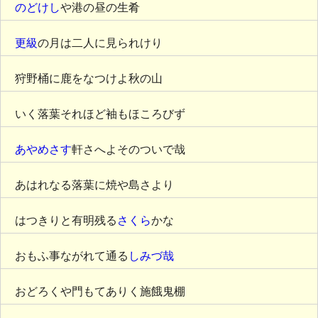
のどけし
や港の昼の生肴
更級
の月は二人に見られけり
狩野桶に鹿をなつけよ秋の山
いく落葉それほど袖もほころびず
あやめさす
軒さへよそのついで哉
あはれなる落葉に焼や島さより
はつきりと有明残る
さくら
かな
おもふ事ながれて通る
しみづ哉
おどろくや門もてありく施餓鬼棚