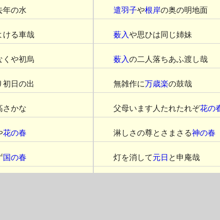
去年の水
遣羽子
や
根岸
の奥の明地面
よける車哉
薮入
や思ひは同じ姉妹
なくや初烏
薮入
の二人落ちあふ渡し哉
り初日の出
無雑作に
万歳楽
の鼓哉
高さかな
父母います人たれたれぞ
花の
や
花の春
淋しさの尊とさまさる
神の春
ず
国の春
灯を消して
元日
と申庵哉
百万
元日
や都の宿の置巨燵
松の内
めでたさや
飾り
の蜜柑盗まれ