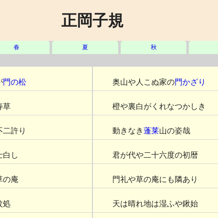
正岡子規
春
夏
秋
が
門の松
奥山や人こぬ家の
門かざり
寿草
橙や裏白がくれなつかしき
不二許り
動きなき
蓬莱
山の姿哉
士白し
君が代や二十六度の初暦
草の庵
門礼や草の庵にも隣あり
紋処
天は晴れ地は湿ふや鍬始