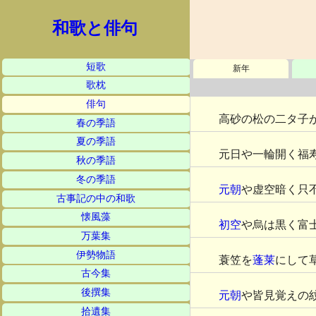
和歌と俳句
短歌
新年
歌枕
俳句
高砂の松の二タ子
春の季語
夏の季語
元日や一輪開く福
秋の季語
冬の季語
元朝
や虚空暗く只
古事記の中の和歌
懐風藻
初空
や烏は黒く富
万葉集
伊勢物語
蓑笠を
蓬莱
にして
古今集
後撰集
元朝
や皆見覚えの
拾遺集