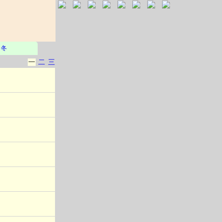
冬
一
二
三