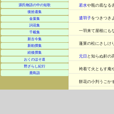
若水
や瓶の底なる
源氏物語の中の短歌
後拾遺集
遣羽子
をつきつき
金葉集
詞花集
一羽来て屋根にも
千載集
新古今集
蓬莱の松にさしけ
新勅撰集
続後撰集
元日
と知らぬ鼾の
おくのほそ道
野ざらし紀行
袴着て火ともす庵
鹿島詣
餅花の小判うごか
民の春同胞三千九
口紅や四十の顔も