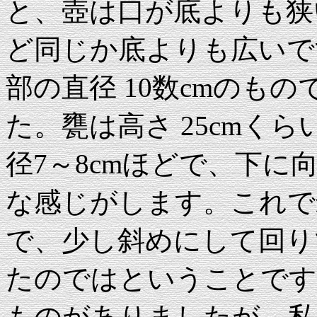
と、壺は口が底よりも狭
ど同じか底よりも広いで
部の直径 10数cmのも
た。甕は高さ 25cmくら
径7～8cmほどで、下
な感じがします。これで
で、少し斜めにして回り
たのではということです
ものがありましたが、私