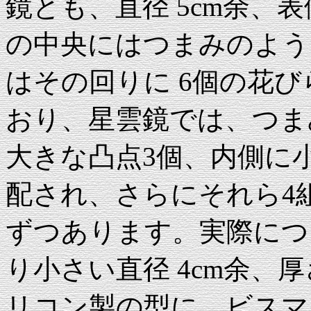
鏡とも、直径 5cm余、
の中央にはつまみのよう
はその回りに 6個の花
おり、星雲鏡では、つま
大きな凸点3個、内側に
配され、さらにそれら4
ずつあります。実際につ
り小さい直径 4cm余、
リコン製の型に、ビスマス