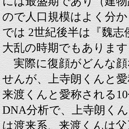
には最盛期であり（建物
ので人口規模はよく分か
では 2世紀後半は『魏
大乱の時期でもあります
実際に復顔がどんな顔
せんが、上寺朗くんと愛
来渡くんと愛称される1
DNA分析で、上寺朗く
は渡来系、来渡くんは父