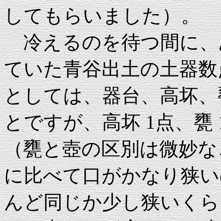
してもらいました）。
冷えるのを待つ間に、
ていた青谷出土の土器数
としては、器台、高坏、
とですが、高坏 1点、甕
（甕と壺の区別は微妙な
に比べて口がかなり狭い
んど同じか少し狭いくら