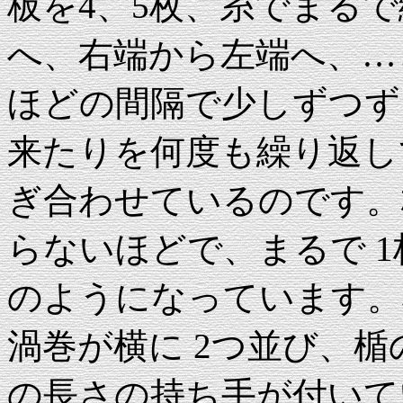
板を4、5枚、糸でまる
へ、右端から左端へ、…と
ほどの間隔で少しずつず
来たりを何度も繰り返し
ぎ合わせているのです。
らないほどで、まるで 
のようになっています。
渦巻が横に 2つ並び、楯
の長さの持ち手が付いて