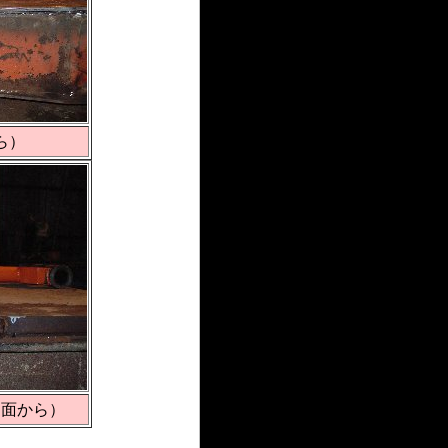
ら）
側面から）