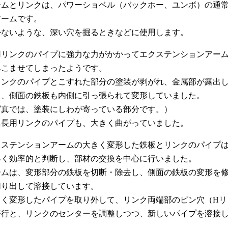
ームとリンクは、パワーショベル（バックホー、ユンボ）の通
アームです。
かないような、深い穴を掘るときなどに使用します。
用リンクのパイプに強力な力がかかってエクステンションアー
へこませてしまったようです。
リンクのパイプとこすれた部分の塗装が剥がれ、金属部が露出
く、側面の鉄板も内側に引っ張られて変形していました。
写真では、塗装にしわが寄っている部分です。）
延長用リンクのパイプも、大きく曲がっていました。
クステンションアームの大きく変形した鉄板とリンクのパイプ
早く効率的と判断し、部材の交換を中心に行いました。
ームは、変形部分の鉄板を切断・除去し、側面の鉄板の変形を
切り出して溶接しています。
きく変形したパイプを取り外して、リンク両端部のピン穴（Hリ
平行と、リンクのセンターを調整しつつ、新しいパイプを溶接