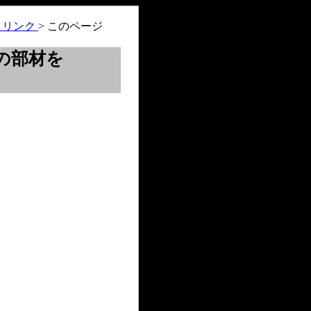
・リンク
> このページ
の部材を