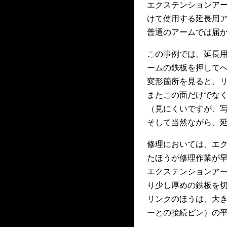
エクステンションア
けて使用する延長用
普通のアームでは届
この事例では、延長
ームの鉄板を押して
変形箇所を見ると、
またこの面だけでな
（見にくいですが、
そして当然ながら、
修理においては、エ
たほうが修理作業が
エクステンションア
り少し厚めの鉄板を
リンクのほうは、大
ーとの接続ピン）の