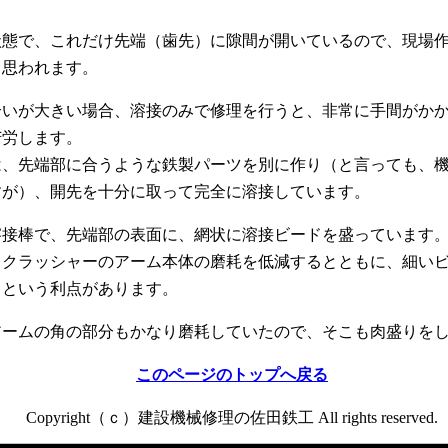
状態で、これだけ先端（歯先）に隙間が開いているので、現場
と思われます。
合いが大きい場合、溶接のみで修理を行うと、非常に手間がか
苦労します。
は、先端部に合うような鉄製パーツを別に作り（と言っても、
すが）、開先を十分に取って完全に溶接しています。
溶接棒で、先端部の表面に、網状に溶接ビードを盛っています
、クラッシャーのアーム本体の磨耗を低減するとともに、細い
、という利点があります。
アームの角の部分もかなり磨耗していたので、そこも肉盛りを
このページのトップへ戻る
Copyright（ｃ）建設機械修理の佐田鉄工 All rights reserved.