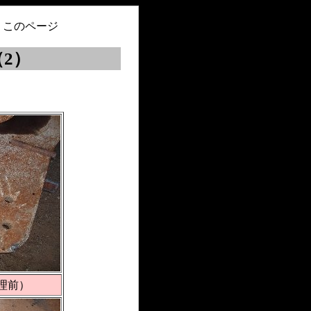
> このページ
2）
理前）