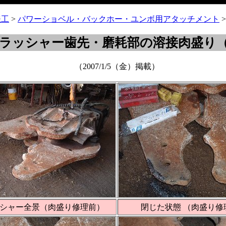
鉄工
>
パワーショベル・バックホー・ユンボ用アタッチメント
ラッシャー歯先・磨耗部の溶接肉盛り（
（2007/1/5（金）掲載）
シャー全景（肉盛り修理前）
閉じた状態 （肉盛り修