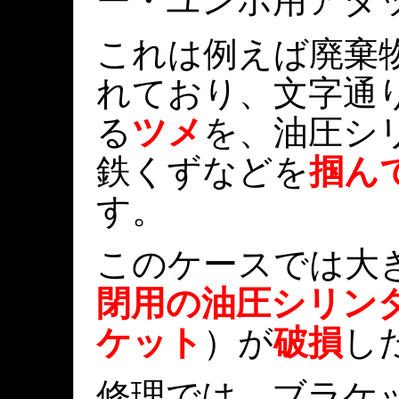
ー・ユンボ用アタ
これは例えば廃棄
れており、文字通
る
ツメ
を、油圧シ
鉄くずなどを
掴ん
す。
このケースでは大
閉用の油圧シリン
ケット
）が
破損
し
修理では、ブラケ