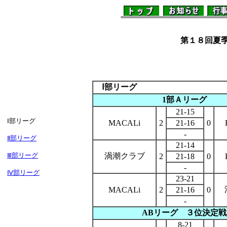
１
第１８回夏季
Ⅰ部リーグ
1部Ａリーグ
21-15
Ⅰ部リーグ
MACALi
2
21-16
0
-
Ⅱ部リーグ
21-14
Ⅲ部リーグ
渦潮クラブ
2
21-18
0
-
Ⅳ部リーグ
23-21
MACALi
2
21-16
0
-
ABリーグ ３位決定戦
8-21