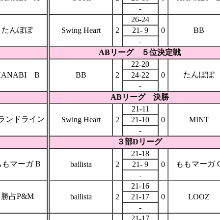
-
26-24
たんぽぽ
Swing Heart
2
21- 9
0
BB
-
ABリーグ ５位決定戦
22-20
たんぽぽ
HANABI B
BB
2
24-22
0
-
ABリーグ 決勝
21-11
ランドライン
Swing Heart
2
21-10
0
MINT
-
３部Dリーグ
21-18
ももマーガ B
ももマーガ 
ballista
2
21- 9
0
-
21-16
勝占P&M
ballista
2
21-17
0
LOOZ
-
21-17