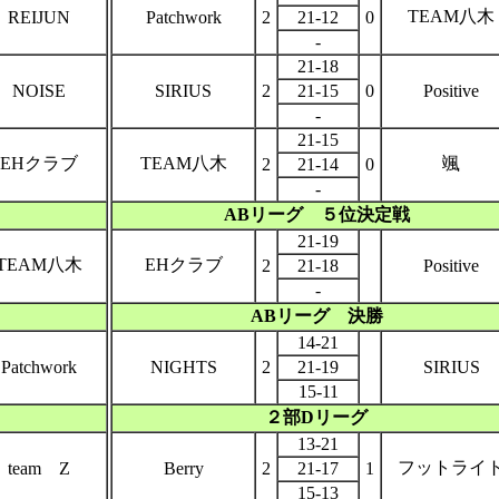
TEAM八木
REIJUN
Patchwork
2
21-12
0
-
21-18
NOISE
SIRIUS
2
21-15
0
Positive
-
21-15
EHクラブ
TEAM八木
颯
2
21-14
0
-
ABリーグ ５位決定戦
21-19
TEAM八木
EHクラブ
2
21-18
Positive
-
ABリーグ 決勝
14-21
Patchwork
NIGHTS
2
21-19
SIRIUS
15-11
２部Dリーグ
13-21
フットライ
team Z
Berry
2
21-17
1
15-13