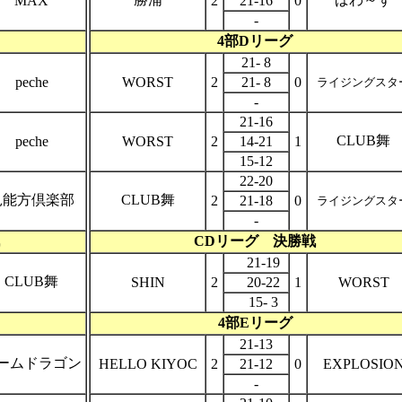
MAX
2
21-16
0
-
4部Dリーグ
21- 8
peche
WORST
2
21- 8
0
ライジングスタ
-
21-16
CLUB舞
peche
WORST
2
14-21
1
15-12
22-20
見能方倶楽部
CLUB舞
2
21-18
0
ライジングスタ
-
CDリーグ 決勝戦
21-19
CLUB舞
SHIN
2
20-22
1
WORST
15- 3
4部Eリーグ
21-13
ームドラゴン
HELLO KIYOC
2
21-12
0
EXPLOSIO
-