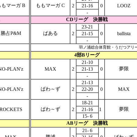
ももマーガ B
ももマーガ C
2
21-16
0
LOOZ
-
CDリーグ 決勝戦
23-21
勝占P&M
ぱある
2
21-15
0
ballista
-
羽ノ浦総合体育館・うだつアリ
4部Bリーグ
21-10
夢限
NO-PLAN'z
MAX
2
21-13
0
-
21-13
ぱわ～ず
NO-PLAN'z
2
22-20
0
MAX
-
18-21
ぱわ～ず
夢限
ROCKETS
2
21-16
1
15- 6
ABリーグ 決勝戦
21- 6
勝浦
ぱわ～ず