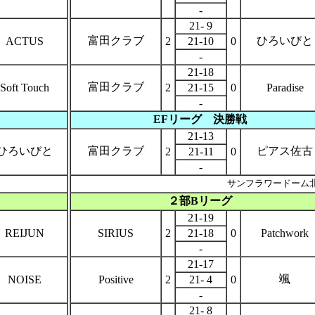
-
21- 9
富田クラブ
ひろいびと
ACTUS
2
21-10
0
-
21-18
富田クラブ
Soft Touch
2
21-15
0
Paradise
-
EFリーグ
決勝戦
21-13
ひろいびと
富田クラブ
ピアス佐古
2
21-11
0
-
サンフラワードーム
２部Bリーグ
21-19
REIJUN
SIRIUS
2
21-18
0
Patchwork
-
21-17
颯
NOISE
Positive
2
21- 4
0
-
21- 8