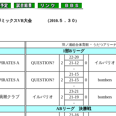
ミックスVB大会 （2010.５．３０)
・
羽ノ浦総合体育館
うだつアリー
1部Bリーグ
22-20
イルパリオ
PIRATES A
QUESTION?
2
21-12
0
-
21-15
PIRATES A
QUESTION?
2
21-15
0
bombers
-
23-21
渦潮クラブ
イルパリオ
2
21-19
0
bombers
-
ABリーグ
決勝戦
21-16