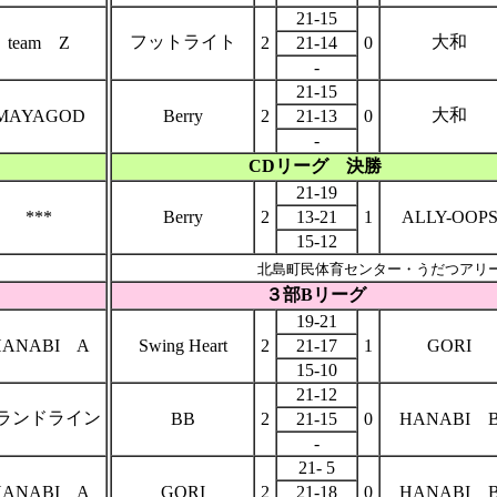
21-15
フットライト
大和
team Z
2
21-14
0
-
21-15
大和
MAYAGOD
Berry
2
21-13
0
-
CDリーグ 決勝
21-19
***
Berry
2
13-21
1
ALLY-OOP
15-12
北島町民体育センター・うだつアリ
３部Bリーグ
19-21
HANABI A
Swing Heart
2
21-17
1
GORI
15-10
21-12
ランドライン
BB
2
21-15
0
HANABI 
-
21- 5
HANABI A
GORI
2
21-18
0
HANABI 