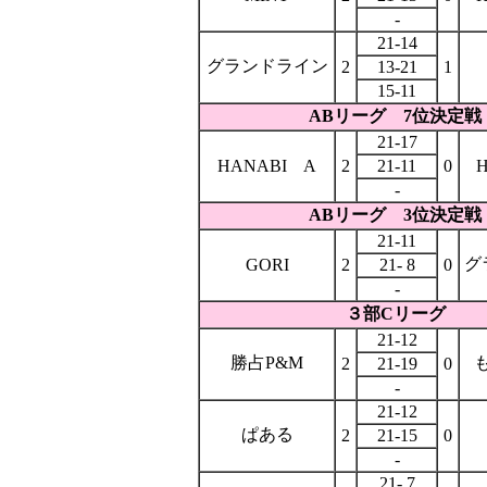
-
21-14
グランドライン
2
13-21
1
15-11
ABリーグ
7位決定戦
21-17
HANABI A
2
21-11
0
-
ABリーグ 3位決定戦
21-11
グ
GORI
2
21- 8
0
-
３部Cリーグ
21-12
勝占P&M
2
21-19
0
-
21-12
ぱある
2
21-15
0
-
21- 7