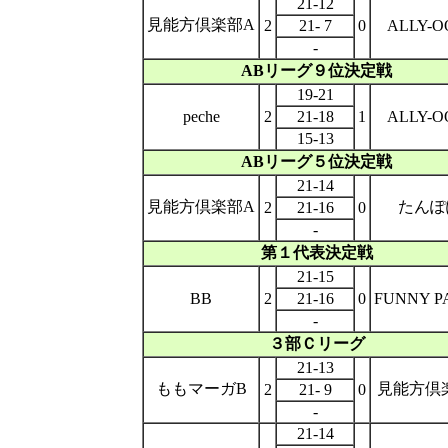
21-12
見能方倶楽部A
2
21- 7
0
ALLY-O
-
ABリーグ９位決定戦
19-21
peche
2
21-18
1
ALLY-O
15-13
ABリーグ５位決定戦
21-14
見能方倶楽部A
たんぽ
2
21-16
0
-
第１代表決定戦
21-15
BB
2
21-16
0
FUNNY P
-
３部Ｃリーグ
21-13
ももマーガB
見能方倶
2
21- 9
0
-
21-14