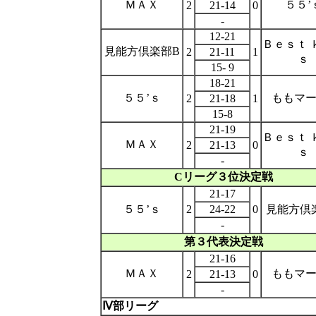
ＭＡＸ
５５’
2
21-14
0
-
12-21
Ｂｅｓｔ 
見能方倶楽部B
2
21-11
1
ｓ
15- 9
18-21
５５’ｓ
ももマー
2
21-18
1
15-8
21-19
Ｂｅｓｔ 
ＭＡＸ
2
21-13
0
ｓ
-
Cリーグ３位決定戦
21-17
５５’ｓ
2
24-22
0
見能方倶
-
第３
代表決定戦
21-16
ＭＡＸ
ももマー
2
21-13
0
-
Ⅳ部リーグ