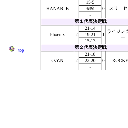
15-5
スリーセ
HANABI B
0
短縮
-
第１代表決定戦
21-14
ライジン
Phoenix
2
19-21
1
ー
15-13
第２代表決定戦
top
21-18
O.Y.N
2
22-20
0
ROCKE
-