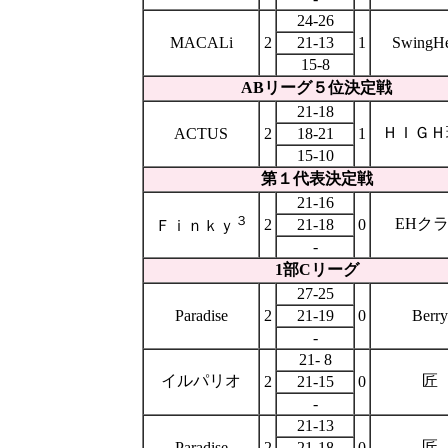
24-26
MACALi
2
21-13
1
SwingHe
15-8
ABリーグ５位決定戦
21-18
ＨＩＧＨ
ACTUS
2
18-21
1
15-10
第１代表決定戦
21-16
３
EHク
2
21-18
0
Ｆｉｎｋｙ
-
1部Cリーグ
27-25
Paradise
2
21-19
0
Berry
-
21- 8
イルパリオ
匠
2
21-15
0
-
21-13
匠
Paradise
2
21-18
0