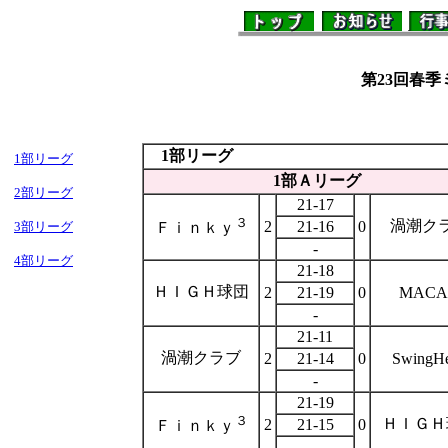
１
第23回
春季ミ
1部リーグ
1部リーグ
1部Ａリーグ
2部リーグ
21-17
３
渦潮ク
2
21-16
0
3部リーグ
Ｆｉｎｋｙ
-
4部リーグ
21-18
ＨＩＧＨ球団
2
21-19
0
MACA
-
21-11
渦潮クラブ
2
21-14
0
SwingHe
-
21-19
３
ＨＩＧＨ
2
21-15
0
Ｆｉｎｋｙ
-