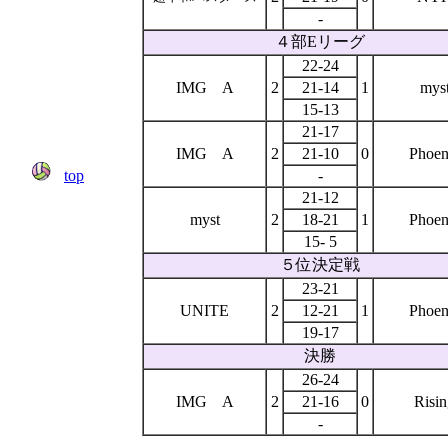
-
４部Eリーグ
22-24
IMG A
2
21-14
1
mys
15-13
21-17
IMG A
2
21-10
0
Phoen
top
-
21-12
myst
2
18-21
1
Phoen
15- 5
５位決定戦
23-21
UNITE
2
12-21
1
Phoen
19-17
決勝
26-24
IMG A
2
21-16
0
Risi
-