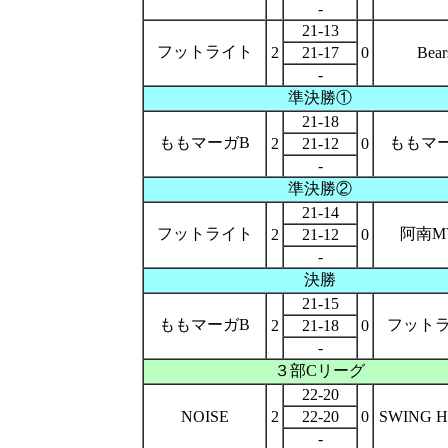
-
21-13
フットライト
2
21-17
0
Bear
-
準決勝①
21-18
ももマーガB
ももマ
2
21-12
0
-
準決勝②
21-14
フットライト
阿南M
2
21-12
0
-
決勝
21-15
ももマーガB
フット
2
21-18
0
-
３部Cリーグ
22-20
NOISE
2
22-20
0
SWING 
-