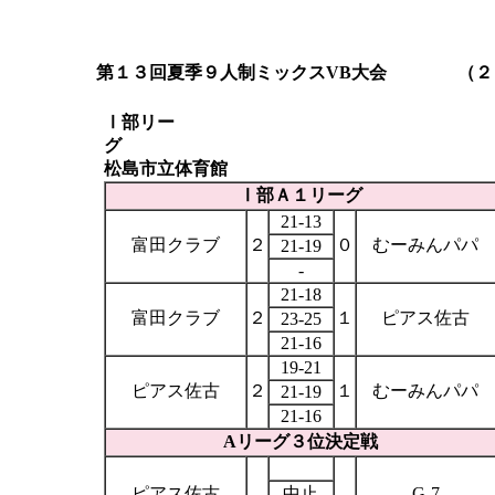
１
第１３回夏季９人制ミックス
VB
大会 （２
Ⅰ部リー
グ
松島市立体育館
Ⅰ部Ａ１リーグ
21-13
富田クラブ
２
０
むーみんパパ
21-19
-
21-18
富田クラブ
２
１
ピアス佐古
23-25
21-16
19-21
ピアス佐古
２
１
むーみんパパ
21-19
21-16
A
リーグ３位決定戦
ピアス佐古
中止
G-7