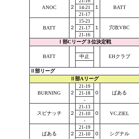
21-16
２
１
ANOC
14-21
BATT
21-17
15-21
２
１
穴吹
VBC
BATT
21-17
21-16
Ⅰ部
C
リーグ３位決定戦
BATT
中止
EH
クラブ
Ⅱ部リーグ
Ⅱ部
A
リーグ
21-19
２
０
ぱある
BURNING
21-18
-
21-13
スピナッチ
２
０
21-10
VC.ZIEL
-
21-19
ぱある
２
０
シグナル
21-10