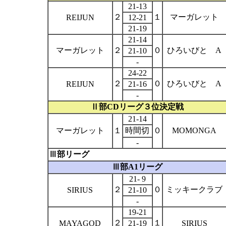
21-13
２
１
マーガレット
REIJUN
12-21
21-19
21-14
マーガレット
２
０
ひろいびと
A
21-10
-
24-22
２
０
ひろいびと
A
REIJUN
21-16
-
Ⅱ部
CD
リーグ３位決定戦
21-14
マーガレット
１
時間切
０
MOMONGA
-
Ⅲ部リーグ
Ⅲ部
A1
リーグ
21- 9
２
０
ミッキークラブ
SIRIUS
21-10
-
19-21
２
１
MAYAGOD
21-19
SIRIUS