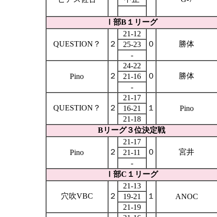
Ⅰ部
B
１リーグ
21-12
QUESTION
？
２
０
勝体
25-23
-
24-22
２
０
勝体
Pino
21-16
-
21-17
QUESTION
？
２
１
16-21
Pino
21-18
B
リーグ３位決定戦
21-17
２
０
宮井
Pino
21-11
-
Ⅰ部
C
１リーグ
21-13
穴吹
VBC
２
１
19-21
ANOC
21-19