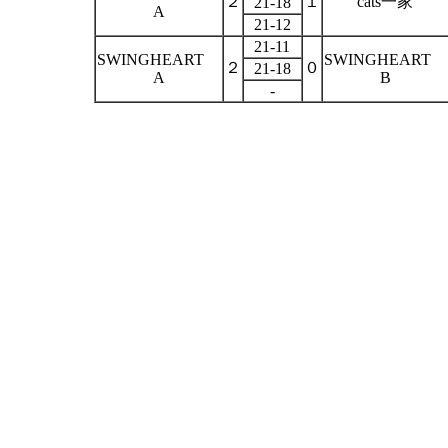
２
１
cats
一家
21-18
A
21-12
21-11
SWINGHEART
SWINGHEART
２
０
21-18
A
B
-