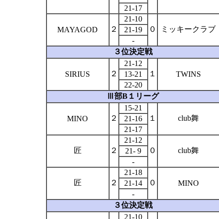
21-17
21-10
２
０
ミッキークラブ
MAYAGOD
21-19
-
３位決定戦
21-12
２
１
SIRIUS
13-21
TWINS
22-20
Ⅲ部
B
１リーグ
15-21
２
１
club
舞
MINO
21-16
21-17
21-12
匠
２
０
club
舞
21- 9
-
21-18
匠
２
０
21-14
MINO
-
３位決定戦
21-10