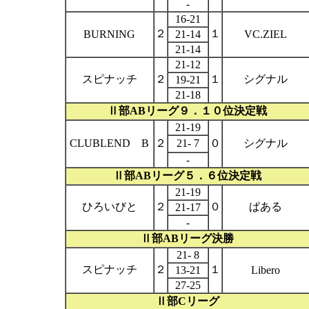
-
16-21
２
１
BURNING
21-14
VC.ZIEL
21-14
21-12
スピナッチ
２
１
シグナル
19-21
21-18
Ⅱ部
AB
リーグ９．１０位決定戦
21-19
CLUBLEND
B
２
21- 7
０
シグナル
-
Ⅱ部
AB
リーグ５．６位決定戦
21-19
ひろいびと
２
０
ぱある
21-17
-
Ⅱ部
AB
リーグ決勝
21- 8
スピナッチ
２
１
13-21
Libero
27-25
Ⅱ部
C
リーグ