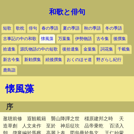
和歌と俳句
短歌
歌枕
俳句
春の季語
夏の季語
秋の季語
冬の季語
古事記の中の和歌
懐風藻
万葉集
伊勢物語
古今集
後撰集
拾遺集
源氏物語の中の短歌
後拾遺集
金葉集
詞花集
千載集
新古今集
新勅撰集
続後撰集
おくのほそ道
野ざらし紀行
鹿島詣
懐風藻
序
逖聴前修 遐観載籍 襲山降蹕之世 橿原建邦之時 天
造草創 人文未作 至於 神后征坎 品帝乗乾 百済入
朝 啓竜編於馬廐 高麗上表 図烏冊於鳥文 王仁始蒙