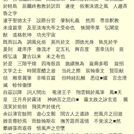
於軽島 辰爾終敷教於訳田 遂使 俗漸洙泗之風 人趨斉
魯之学
逮乎聖徳太子 設爵分官 肇制礼義 然而 専崇釈教
未遑篇章 及至淡海先帝之受命也 恢開帝業 弘闡皇
猷 道格乾坤 功光宇宙
既而以為 調風化俗 莫尚於文 潤徳光身 孰先於学
爰則 建庠序 微茂才 定五礼 興百度 憲章法則 規
模弘遠 夐古以来 未之有也
於是 三階平煥 四海殷昌 旒纊無為 巌廊多暇 旋招
文学之士 時開置醴之遊 当此之際 宸翰垂文 賢臣献
頌 雕章麗筆 非唯百篇 但時経乱離 悉従■爐 言念湮
滅 軫悼傷懐
自茲以降 詞人間出 竜潜王子 翔雲鶴於風筆 鳳■天
皇 泛月舟於霧渚 神納言之悲白■ 藤太政之詠玄造 騰
茂実於前朝 飛英声於後代
余以薄官餘間 遊心文囿 閲古人之遺跡 想風月之旧遊
雖音塵眇焉 而餘翰斯在 撫芳題而遥憶 不覚涙之■然
攀縟藻而遐尋 惜風声之空墜