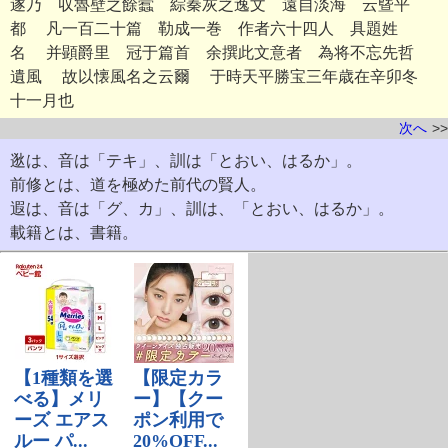
遂乃 収魯壁之餘蠧 綜秦灰之逸文 遠自淡海 云曁平
都 凡一百二十篇 勒成一巻 作者六十四人 具題姓
名 并顕爵里 冠于篇首 余撰此文意者 為将不忘先哲
遺風 故以懐風名之云爾 于時天平勝宝三年歳在辛卯冬
十一月也
次へ
>>
逖は、音は「テキ」、訓は「とおい、はるか」。
前修とは、道を極めた前代の賢人。
遐は、音は「グ、カ」、訓は、「とおい、はるか」。
載籍とは、書籍。