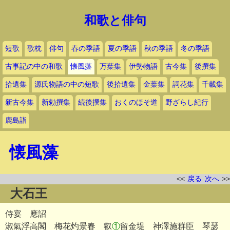
和歌と俳句
短歌
歌枕
俳句
春の季語
夏の季語
秋の季語
冬の季語
古事記の中の和歌
懐風藻
万葉集
伊勢物語
古今集
後撰集
拾遺集
源氏物語の中の短歌
後拾遺集
金葉集
詞花集
千載集
新古今集
新勅撰集
続後撰集
おくのほそ道
野ざらし紀行
鹿島詣
懐風藻
<<
戻る
次へ
>>
大石王
侍宴 應詔
淑氣浮高閣 梅花灼景春 叡
①
留金堤 神澤施群臣 琴瑟