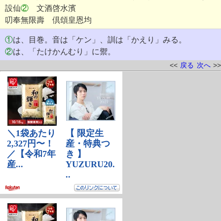
設仙
②
文酒啓水濱
叨奉無限壽 倶頌皇恩均
①
は、目巻。音は「ケン」、訓は「かえり」みる。
②
は、「たけかんむり」に禦。
<<
戻る
次へ
>>