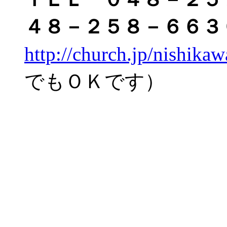
４８－２５８－６６３
http://church.jp/nishika
でもＯＫです）