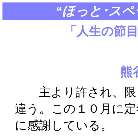
“ほっと･ス
「人生の節
熊
主より許され、限ら
違う。この１０月に定
に感謝している。