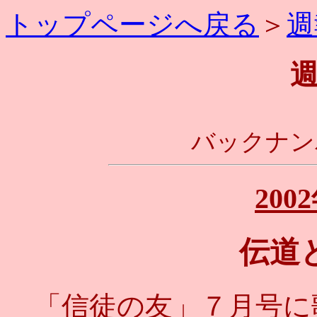
トップページへ戻る
＞
週
バックナンバ
200
伝道
「信徒の友」７月号に