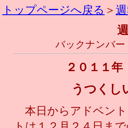
トップページへ戻る
＞
週
バックナンバー
２０１１年
うつくし
本日からアドベント
トは１２月２４日まで