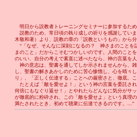
明日から説教者トレーニングセミナーに参加するため
説教のため、常日頃の執り成しの祈りを感謝していま
木敬和著）より、説教の章の「説教というもの」から分
“「なぜ、そんなに深刻になるの？ 神さまのことを
まのこと」だからこそむつかしいのです。人間のことを
のいい、自分の考えで素直に述べたなら、神の言葉を人
神の意志は、聖書を通してしか示されませんから、雑念
し、聖書の解きあかしのために苦心惨憺し、心を晴々し
り」、「正しく伝達する」ことへの厳密さと、徹底。こ
たとえば「敵を愛せよ！」という神の言葉を委託された
何倍にもなぐり返せ！」とやれたらどんなに気分がサッ
が徹底的に粉砕され、この「敵を愛せよ」という真理の
満たされたとき、初めて聴衆に伝達できるのです。…”（No