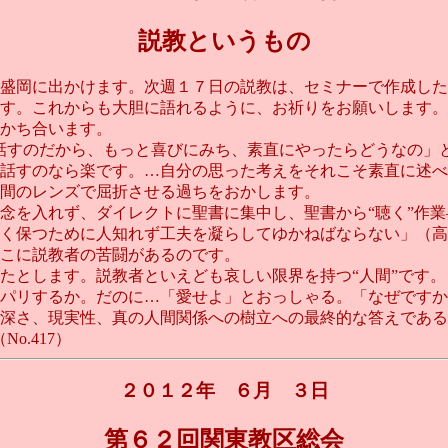
説教というもの
盛岡に出かけます。次週１７日の説教は、セミナーで作成した
す。これからも大胆に語れるように、お祈りをお願いします。
かち合います。
話すのだから、もっと喜びにみち、素直にやったらどうなの」
話すのなら楽です。…自分の思った考えをそれこそ素直に述べ
間のレンズで屈折させる過ちをおかします。
を入れず、ダイレクトに聖書に集中し、聖書から“聴く”作業
く保つために人知れず工夫を凝らしてゆかねばならない」（
こに説教者の苦闘があるのです。
とします。説教者といえども哀しい限界を持つ“人間”です。
パリするか。だのに…「愛せよ」とおっしゃる。「なぜですか
深さ、現実性、真の人間関係への樹立への最終的な答えである
.417）
２０１２年 ６月 ３日
第６２回関東教区総会