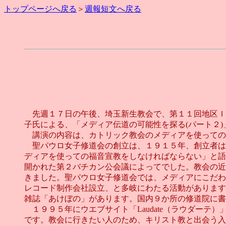
トップページへ戻る
＞
週報短文へ戻る
先週１７日の午後、埼玉新生教会で、第１１回地区Ｉ
子氏による、「メディア伝道の可能性を探る(パート２
講演の内容は、カトリック教会のメディアを使っての
聖パウロ女子修道会の創立は、１９１５年、創立者は
ディアを使っての福音宣教をしなければならない」と語
開かれた第２バチカン公会議によってでした。教会の近
きました。聖パウロ女子修道会では、メディアにこだわ
レコード制作会社設立、と多岐にわたる活動があります
雑誌「あけぼの」があります。国内９か所の修道院に書
１９９５年にウエブサイト「Laudate（ラウダー
です。教会に行きたい人のため、キリスト教と出会う入