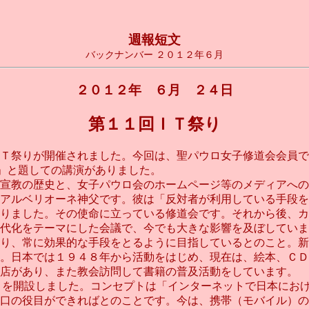
週報短文
バックナンバー ２０１２年６月
２０１２年 ６月 ２４日
第１１回ＩＴ祭り
Ｔ祭りが開催されました。今回は、聖パウロ女子修道会会員で
)」と題しての講演がありました。
宣教の歴史と、女子パウロ会のホームページ等のメディアへの
アルベリオーネ神父です。彼は「反対者が利用している手段を
りました。その使命に立っている修道会です。それから後、カ
代化をテーマにした会議で、今でも大きな影響を及ぼしていま
り、常に効果的な手段をとるように目指しているとのこと。新
。日本では１９４８年から活動をはじめ、現在は、絵本、ＣＤ
店があり、また教会訪問して書籍の普及活動をしています。
テ）」を開設しました。コンセプトは「インターネットで日本に
口の役目ができればとのことです。今は、携帯（モバイル）