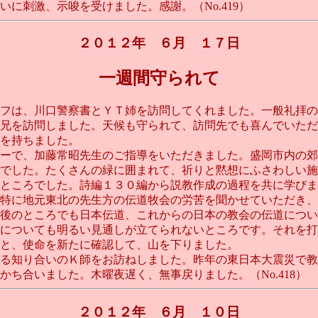
刺激、示唆を受けました。感謝。（No.419）
２０１２年 ６月 １７日
一週間守られて
フは、川口警察書とＹＴ姉を訪問してくれました。一般礼拝の
兄を訪問しました。天候も守られて、訪問先でも喜んでいただ
を持ちました。
ーで、加藤常昭先生のご指導をいただきました。盛岡市内の郊
でした。たくさんの緑に囲まれて、祈りと黙想にふさわしい施
ところでした。詩編１３０編から説教作成の過程を共に学びま
特に地元東北の先生方の伝道牧会の労苦を聞かせていただき、
後のところでも日本伝道、これからの日本の教会の伝道につい
についても明るい見通しが立てられないところです。それを打
と、使命を新たに確認して、山を下りました。
る知り合いのＫ師をお訪ねしました。昨年の東日本大震災で教
ち合いました。木曜夜遅く、無事戻りました。（No.418）
２０１２年 ６月 １０日