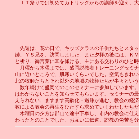
ＩＴ祭りでは初めてカトリックからの講師を迎え、大いに
先週は、花の日で、キッズクラスの子供たちとスタッ
姉、ＹＳ兄を、訪問しました。また夕拝の後には、ＫＭ
と祈り、御言葉に耳を傾ける、主にある交わりのひと時
月曜から木曜までは、盛岡説教者トレーニングセミナ
山に近いところで、肌寒いくらいでした。空気もきれい
北の牧師たちとそれ以外の地域の牧師たちが半々という
数年続けて盛岡でのこのセミナーに参加しています。
はわからないことを知らせてもらいます。セミナーの最
えられない、ますます高齢化・過疎が進む、教会の経済
教による教会の再生をひたすら求めていくわたしたちだ
木曜日の夕方は郡山で途中下車し、市内の教会に仕え
わったとのことでした。お互いに伝道、説教の労苦を分か