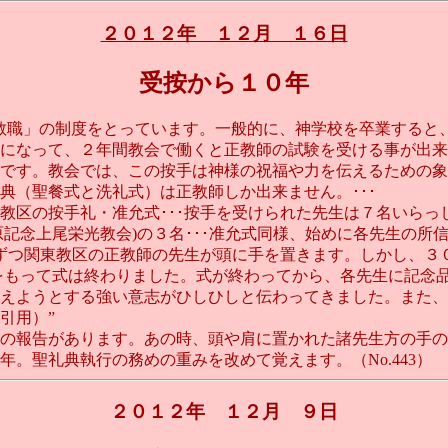
２０１２年 １２月 １６日
受按から１０年
教職」の制度をとっています。一般的に、神学校を卒業すると
になって、２年間教会で働くと正教師の試験を受ける事が出来
です。教会では、この按手は神様の祝福や力を伝えるための象
典（聖餐式と洗礼式）は正教師しか出来ません。･･･
区の按手礼・准允式･･･按手を受けられた先生は７名いらっし
野原記念上尾栄光教会)の３名･･･准允式同様、始めに各先生の
りずつ関東教区の正教師の先生が頭に手を置きます。しかし、３
をもって式は終わりました。式が終わってから、各先生に記念
えようとする強い意志がひしひしと伝わってきました。また、按
引用）”
の報告があります。あの時、頭や肩に置かれた諸先生方の手の
。聖礼典執行の務めの重みを改めて覚えます。（No.443）
２０１２年 １２月 ９日