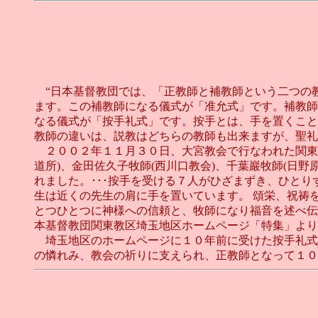
“日本基督教団では、「正教師と補教師という二つの
ます。この補教師になる儀式が「准允式」です。補教師
なる儀式が「按手礼式」です。按手とは、手を置くこと
教師の違いは、説教はどちらの教師も出来ますが、聖礼
２００２年１１月３０日、大宮教会で行なわれた関東教
道所)、金田佐久子牧師(西川口教会)、千葉巖牧師(日
れました。･･･按手を受ける７人がひざまずき、ひと
生は近くの先生の肩に手を置いています。 頌栄、祝祷
とつひとつに神様への信頼と、牧師になり福音を述べ伝
本基督教団関東教区埼玉地区ホームページ「特集」より
埼玉地区のホームページに１０年前に受けた按手礼式
の憐れみ、教会の祈りに支えられ、正教師となって１０年