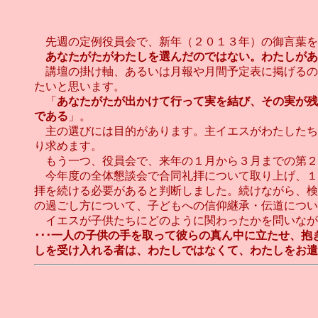
先週の定例役員会で、新年（２０１３年）の御言葉を
あなたがたがわたしを選んだのではない。わたしがあ
講壇の掛け軸、あるいは月報や月間予定表に掲げるの
たいと思います。
「
あなたがたが出かけて行って実を結び、その実が残
である
」。
主の選びには目的があります。主イエスがわたしたち
り求めます。
もう一つ、役員会で、来年の１月から３月までの第２
今年度の全体懇談会で合同礼拝について取り上げ、１
拝を続ける必要があると判断しました。続けながら、検
の過ごし方について、子どもへの信仰継承・伝道につい
イエスが子供たちにどのように関わったかを問いなが
･･･一人の子供の手を取って彼らの真ん中に立たせ、
しを受け入れる者は、わたしではなくて、わたしをお遣