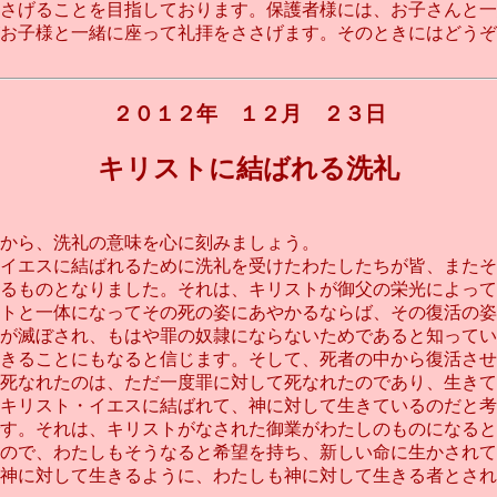
さげることを目指しております。保護者様には、お子さんと一
お子様と一緒に座って礼拝をささげます。そのときにはどうぞ
）
２０１２年 １２月 ２３日
キリストに結ばれる洗礼
から、洗礼の意味を心に刻みましょう。
イエスに結ばれるために洗礼を受けたわたしたちが皆、またそ
るものとなりました。それは、キリストが御父の栄光によって
トと一体になってその死の姿にあやかるならば、その復活の姿
が滅ぼされ、もはや罪の奴隷にならないためであると知ってい
きることにもなると信じます。そして、死者の中から復活させ
死なれたのは、ただ一度罪に対して死なれたのであり、生きて
キリスト・イエスに結ばれて、神に対して生きているのだと考
す。それは、キリストがなされた御業がわたしのものになると
ので、わたしもそうなると希望を持ち、新しい命に生かされて
に対して生きるように、わたしも神に対して生きる者とされまし