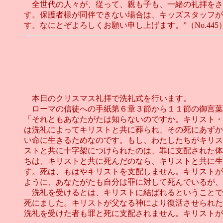
全世代の人々が、従って、親も子も、一緒の礼拝をさ
す。保護者様が同伴できない場合は、キッズスタッフが
す。なにとぞよろしくお願い申し上げます。”（No.445
本日のクリスマス礼拝で洗礼式を行います。
ローマの信徒への手紙第６章３節から１１節の御言葉
「それともあなたがたは知らないのですか。キリスト・
は洗礼によってキリストと共に葬られ、その死にあずか
い命に生きるためなのです。もし、わたしたちがキリス
ストと共に十字架につけられたのは、罪に支配された体
ちは、キリストと共に死んだのなら、キリストと共に生
す。死は、もはやキリストを支配しません。キリストが
ように、あなたがたも自分は罪に対して死んでいるが、
洗礼を受けるとは、キリストに結ばれるということで
死にました。キリストが父なる神により復活させられた
洗礼を受けた者も罪と死に支配されません。キリストが神