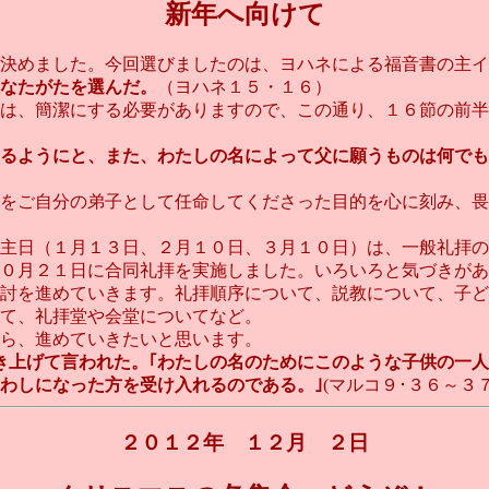
新年へ向けて
決めました。今回選びましたのは、ヨハネによる福音書の主イ
なたがたを選んだ。
（ヨハネ１５・１６）
は、簡潔にする必要がありますので、この通り、１６節の前半
るようにと、また、わたしの名によって父に願うものは何でも
をご自分の弟子として任命してくださった目的を心に刻み、畏
主日（１月１３日、２月１０日、３月１０日）は、一般礼拝の
０月２１日に合同礼拝を実施しました。いろいろと気づきがあ
討を進めていきます。礼拝順序について、説教について、子ど
て、礼拝堂や会堂についてなど。
ら、進めていきたいと思います。
抱き上げて言われた。｢わたしの名のためにこのような子供の一
わしになった方を受け入れるのである。｣
(マルコ９･３６～３７）
２０１２年 １２月 ２日