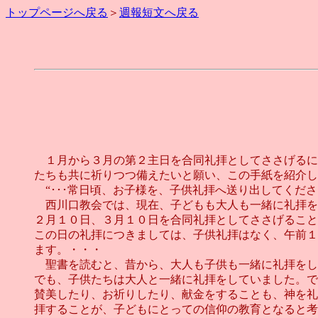
トップページへ戻る
＞
週報短文へ戻る
１月から３月の第２主日を合同礼拝としてささげるに
たちも共に祈りつつ備えたいと願い、この手紙を紹介し
“･･･常日頃、お子様を、子供礼拝へ送り出してくだ
西川口教会では、現在、子どもも大人も一緒に礼拝を
２月１０日、３月１０日を合同礼拝としてささげること
この日の礼拝につきましては、子供礼拝はなく、午前１
ます。・・・
聖書を読むと、昔から、大人も子供も一緒に礼拝をし
でも、子供たちは大人と一緒に礼拝をしていました。で
賛美したり、お祈りしたり、献金をすることも、神を礼
拝することが、子どもにとっての信仰の教育となると考