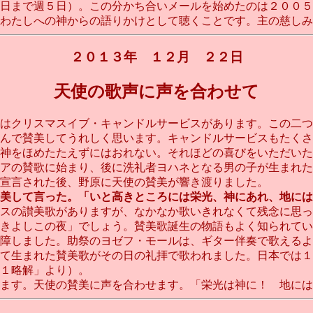
日まで週５日）。この分かち合いメールを始めたのは２００５
たしへの神からの語りかけとして聴くことです。主の慈しみを受け
２０１３年 １２月 ２２日
天使の歌声に声を合わせて
はクリスマスイブ・キャンドルサービスがあります。この二つ
んで賛美してうれしく思います。キャンドルサービスもたく
神をほめたたえずにはおれない。それほどの喜びをいただいた
アの賛歌に始まり、後に洗礼者ヨハネとなる男の子が生まれた
宣言された後、野原に天使の賛美が響き渡りました。
美して言った。「いと高きところには栄光、神にあれ、地には
スの讃美歌がありますが、なかなか歌いきれなくて残念に思っ
きよしこの夜」でしょう。賛美歌誕生の物語もよく知られてい
障しました。助祭のヨゼフ・モールは、ギター伴奏で歌えるよ
て生まれた賛美歌がその日の礼拝で歌われました。日本では１
１略解」より）。
。天使の賛美に声を合わせます。「栄光は神に！ 地には平和が