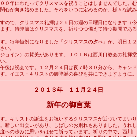
００年にわたってクリスマスを祝うことはしませんでした。む
関心が向き始めました。それをいつに定めるのか、様々な試み
すので、クリスマス礼拝は２５日の週の日曜日になります（今
ます。待降節はクリスマスを、祈りつつ備えて待つ期間である
す。毎年恒例になりました「クリスマスの夕べ」が、明日１２
さい。
ジョイン）の賛美があります。ＪＯＩＮは西川口教会の礼拝堂
い。
午後は祝会です。１２月２４日は夜７時３０分から、キャンド
。イエス・キリストの御降誕の喜びを共にできますように。(No.
２０１３年 １１月２４日
新年の御言葉
す。キリストの誕生をお祝いするクリスマスが近づいてまいり
。新しい出会いがあり、しばしのお別れもありました。うれし
度への歩みに思いをはせて祈っています。祈りの中で、西川口