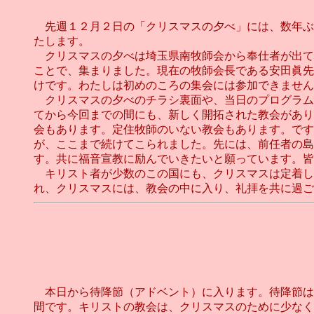
先週１２月２日の「クリスマスの夕べ」には、数年ぶ
たします。
クリスマスの夕べは埼玉県南牧師会から奉仕者が出て
ことで、集まりました。現在の牧師会長である安田眞先
けです。わたしは初めのころの集会には参加できません
クリスマスの夕べのチラシ裏面や、当日のプログラム
てから今回までの間にも、新しく開拓された教会があり
会もあります。定住牧師のいない教会もあります。です
が、ここまで続けてこられました。先には、前任者の島
す。共に福音宣教に励んでいきたいと願っています。皆
キリスト者が少数のこの国にも、クリスマスは定着し
れ、クリスマスには、教会の中に入り、礼拝を共に過ごし
本日から待降節（アドベント）に入ります。待降節は
間です。キリストの教会は、クリスマスのために少なく