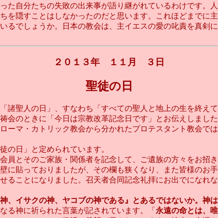
った自分たちの失敗の出来事が語り継がれているわけです。人
ちを隠すことはしなかったのだと思います。これほどまでに
いるでしょうか。日本の教会は、主イエスの愛の叱責を真剣に
２０１３年 １１月 ３日
聖徒の日
「諸聖人の日」、すなわち「すべての聖人と地上の生を終えて
祷会のときに「今日は宗教改革記念日です」とお伝えしました
ローマ・カトリック教会から分かれたプロテスタント教会では
徒の日」と定められています。
員とそのご家族・関係者を記念して、ご遺族の方々をお招き
壁に貼っておりましたが、その欄も狭くなり、また皆様のお手
せることになりました。召天者合同記念礼拝にお出でになれな
神、イサクの神、ヤコブの神である』とあるではないか。神は
なる神に祈られた言葉が記されています。「
永遠の命とは、唯