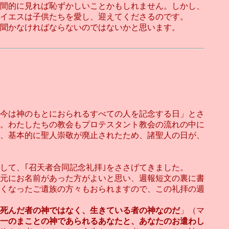
間的に見れば恥ずかしいことかもしれません。しかし、
主イエスは子供たちを愛し、迎えてくださるのです。
聞かなければならないのではないかと思います。
今は神のもとにおられるすべての人を記念する日」とさ
。わたしたちの教会もプロテスタント教会の流れの中に
、基本的に聖人崇敬が廃止されたため、諸聖人の日が、
して、｢召天者合同記念礼拝｣をささげてきました。
元にお名前があった方がよいと思い、週報短文の裏に書
くなったご遺族の方々もおられますので、この礼拝の週
死んだ者の神ではなく、生きている者の神なのだ
」（マ
一のまことの神であられるあなたと、あなたのお遣わし