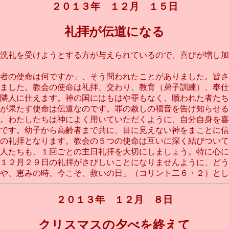
２０１３年 １２月 １５日
礼拝が伝道になる
洗礼を受けようとする方が与えられているので、喜びが増し加
者の使命は何ですか」、そう問われたことがありました。皆さ
ました。教会の使命は礼拝、交わり、教育（弟子訓練）、奉仕
隣人に仕えます。神の国にはもはや罪もなく、贖われた者たち
が果たす使命は伝道なのです。罪の赦しの福音を告げ知らせる
。わたしたちは神によく用いていただくように、自分自身を喜
です。幼子から高齢者まで共に、目に見えない神をまことに信
の礼拝となります。教会の５つの使命は互いに深く結びついて
人たちも、１回ごとの主日礼拝を大切にしましょう。特に心に
１２月２９日の礼拝がさびしいことになりませんように、どう
、恵みの時、今こそ、救いの日」（コリント二６・２）として生き
２０１３年 １２月 ８日
クリスマスの夕べを終えて