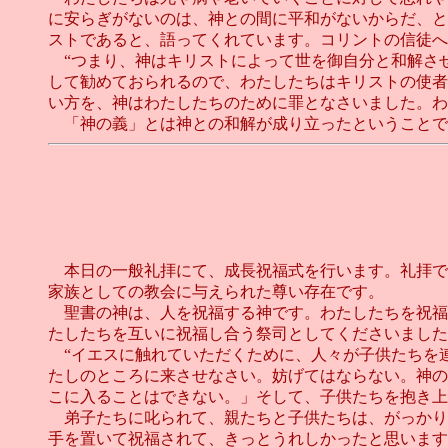
に安らぎがないのは、神との間に平和がないからだ、と
ストであると、語ってくれています。コリントの信徒へ
“つまり、神はキリストによって世を御自分と和解さ
して勧めておられるので、わたしたちはキリストの使者
い方を、神はわたしたちのために罪となさいました。わ
「神の義」とは神との和解が成り立ったということです
本日の一般礼拝にて、成長祝福式を行います。礼拝で
家族としての教会に与えられた尊い存在です。
聖書の神は、人を祝福する神です。わたしたちを祝福
たしたちを互いに祝福し合う祭司としてくださいました
“イエスに触れていただくために、人々が子供たちを
たしのところに来させなさい。妨げてはならない。神の
こに入ることはできない。」そして、子供たちを抱き上
弟子たちに叱られて、親たちと子供たちは、がっかり
手を置いて祝福されて、きっとうれしかったと思います