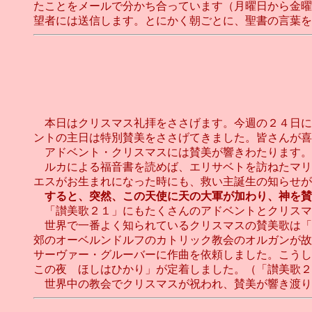
たことをメールで分かち合っています（月曜日から金曜
望者には送信します。とにかく朝ごとに、聖書の言葉をわ
本日はクリスマス礼拝をささげます。今週の２４日に
ントの主日は特別賛美をささげてきました。皆さんが喜
アドベント・クリスマスには賛美が響きわたります。
ルカによる福音書を読めば、エリサベトを訪ねたマリ
エスがお生まれになった時にも、救い主誕生の知らせが
すると、突然、この天使に天の大軍が加わり、神を賛
「讃美歌２１」にもたくさんのアドベントとクリスマ
世界で一番よく知られているクリスマスの賛美歌は「
郊のオーベルンドルフのカトリック教会のオルガンが故
サーヴァー・グルーバーに作曲を依頼しました。こうし
この夜 ほしはひかり」が定着しました。（「讃美歌２
世界中の教会でクリスマスが祝われ、賛美が響き渡ります