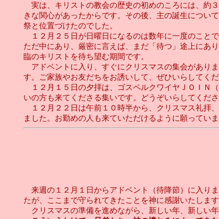
実は、キリストの教会の歴史の初めのころには、約３
きな関心があったからです。その後、主の誕生について
祭と位置づけたのでした。
１２月２５日が日曜日になるのは数年に一度のことで
ただ中にあり、厳密に言えば、まだ「待つ」途上にあり
臨のキリストを待ち望む期間です。
アドベントに入り、すぐにクリスマスの集会がありま
す。ご家族やお友だちをお誘いして、ぜひいらしてくだ
１２月１５日の夕拝は、ゴスペルクワイヤＪＯＩＮ（
いの方も来てくださる集いです。どうぞいらしてくださ
１２月２２日は午前１０時半から、クリスマス礼拝、
ました。お勤めの人も来ていただけるように願っています
来週の１２月１日からアドベント（待降節）に入りま
たが、ここまで守られてきたことを神に感謝いたします
クリスマスの準備を進めながら、新しい年、新しい年