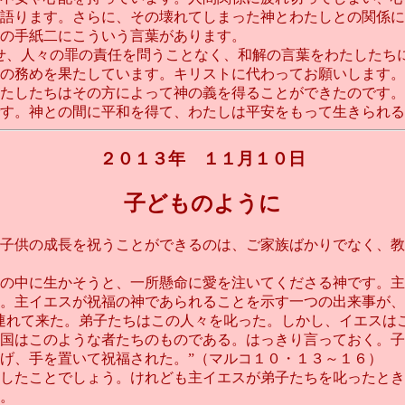
語ります。さらに、その壊れてしまった神とわたしとの関係に
の手紙二にこういう言葉があります。
せ、人々の罪の責任を問うことなく、和解の言葉をわたしたち
の務めを果たしています。キリストに代わってお願いします。
たしたちはその方によって神の義を得ることができたのです。
。神との間に平和を得て、わたしは平安をもって生きられるとい
２０１３年 １１月１０日
子どものように
子供の成長を祝うことができるのは、ご家族ばかりでなく、教
の中に生かそうと、一所懸命に愛を注いてくださる神です。主
。主イエスが祝福の神であられることを示す一つの出来事が、
連れて来た。弟子たちはこの人々を叱った。しかし、イエスは
国はこのような者たちのものである。はっきり言っておく。子
げ、手を置いて祝福された。”（マルコ１０・１３～１６）
したことでしょう。けれども主イエスが弟子たちを叱ったとき
。