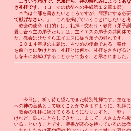
こういうわけで、兄弟たち、神の憐れみによってあな
き礼拝です。
（ローマの信徒への手紙第１２章１節）
本当は全部を書きたいところですが、簡潔にする必要
て献げなさい
。」 これを掲げていくことにしたいと考
教会の使命（目的）は、礼拝・交わり・教育（弟子訓
愛し合う主の弟子たち」は、主イエスの弟子の共同体で
た。教会はひたすら主イエスに従う弟子の群れです。
２０１４年度の主題は、４つめの使命である「奉仕」
を前向きに受けとめ、礼拝とは何か、礼拝をささげると
しを主にお献げすることからである、と示されました。な
今日は、祈り待ち望んできた特別礼拝です。主なる神
への神の言葉として聴くことができますように。礼拝に
教会の礼拝に続けてくるようになりますと、「罪」「
けれど、良いことをしてきたし、まして、人さまから後
いる」ということです。聖書が関心を持っているのは徹
わたしたちは死や病や老いていくことに対して恐れや