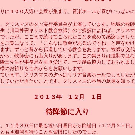
りに４００人近い会衆が集まり、音楽ホールが喜びいっぱいに
、クリスマスの夕べ実行委員会が主催しています。地域の牧師
生（川口神召キリスト教会牧師）のご挨拶によれば、クリスマ
でしたが、ここまで続けてこられたことを改めて感謝しました
をご覧になって、「こんなに教会があるのですね」と声をかけ
ます。ずっと昔から伝道している教会もあります。牧師が交代
から、牧師会にも出入りがあります。この集まりは強制ではな
隆三先生が事務局を引き受けて、一所懸命協力しておられまし
様のお祈りをこれからもお願いします。
ています。クリスマスの夕べはリリア音楽ホールでしましたが
ていただきたいことです。クリスマスの本当の意味を知っていただ
２０１３年 １２月 １日
待降節に入り
、１１月３０日に最も近い日曜日から降誕日（１２月２５日、
とも４週間を待つことを習慣にしたのでした。