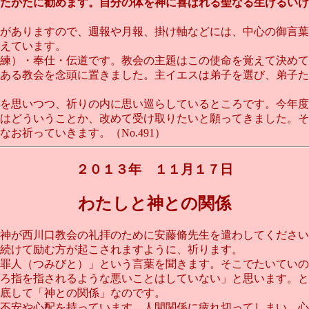
たがたに勧めます。自分の体を神に喜ばれる聖なる生けるいけ
がありますので、週報や月報、掛け軸などには、中心の御言葉
えています。
練）・奉仕・伝道です。教会の主題はこの使命を覚えて決めて
ある教会を念頭に置きました。主イエスは弟子を選び、弟子た
を思いつつ、祈りの内に思い巡らしているところです。今年度
はどういうことか、改めて受け取りたいと願ってきました。そ
お祈っていきます。（No.491）
２０１３年 １１月１７日
わたしと神との関係
が西川口教会の礼拝のために安藤脩先生を遣わしてください
続けて励む方が起こされますように、祈ります。
罪人（つみびと）」という言葉を聞きます。そこでたいていの
ろ指を指されるような悪いことはしていない」と思います。と
底して「神との関係」なのです。
不安や心配を持っています。人間関係に疲れ切ってしまい、心