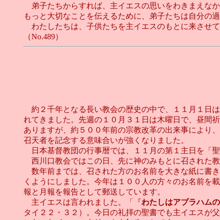
弟子たちからすれば、主イエスの思いをわきまえなか
もっと大切なことを伝えるために、弟子たちは自分の過
わたしたちは、子供たちを主イエスのもとに来させて
（No.489）
約２千年となる長い教会の歴史の中で、１１月１日は
れてきました。先週の１０月３１日は木曜日で、昼間祈
ありますが、約５００年前の宗教改革の出来事により、
召天者を記念する意味合いが強くなりました。
日本基督教団の行事暦では、１１月の第１主日を「聖
西川口教会ではこの日、先に神のみもとに召された教会
数年前までは、召された方のお名前を大きな紙に書き
くようにしました。今年は１００人の方々のお名前を載
報と月報を報告として郵送しています。
主イエスは言われました。「『
わたしはアブラハムの
タイ２２・３２）。今日の礼拝の聖書でも主イエスが父