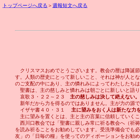
トップページへ戻る
＞
週報短文へ戻る
クリスマスおめでとうございます。教会の暦は降誕節
す。人類の歴史にとって新しいこと、それは神が人とな
のご支配の中にあり、主の憐れみによってわたしたちは
聖書は、主の慈しみと憐れみは朝ごとに新しいと語り
哀歌３・２２～２３
主の慈しみは決して絶えない。
新年だから力を得るのではありません。主が力の源で
イザヤ書４０・３１
主に望みをおく人は新たな力
主に望みを置くとは、主と主の言葉に信頼していくこ
西川口教会では「聖書に親しみ常に祈る教会へ（祈祷
を読み祈ることをお勧めしています。受洗準備会でも必
友」の「日毎の糧」を使ってのディボーションをお勧め