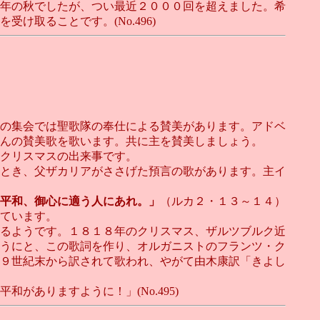
年の秋でしたが、つい最近２０００回を超えました。希
取ることです。(No.496)
の集会では聖歌隊の奉仕による賛美があります。アドベ
さんの賛美歌を歌います。共に主を賛美しましょう。
クリスマスの出来事です。
とき、父ザカリアがささげた預言の歌があります。主イ
平和、御心に適う人にあれ。」
（ルカ２・１３～１４）
ています。
るようです。１８１８年のクリスマス、ザルツブルク近
うにと、この歌詞を作り、オルガニストのフランツ・ク
９世紀末から訳されて歌われ、やがて由木康訳「きよし
ありますように！」(No.495)