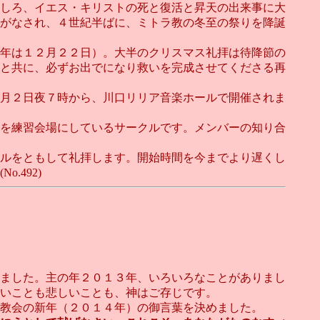
しろ、イエス・キリストの死と復活と昇天の出来事に大
がなされ、４世紀半ばに、ミトラ教の冬至の祭りを降誕
年は１２月２２日）。大半のクリスマス礼拝は待降節の
と共に、必ずお出でになり救いを完成させてくださる再
月２日夜７時から、川口リリア音楽ホールで開催されま
を練習会場にしているサークルです。メンバーの知り合
ルをともして礼拝します。開始時間を今までより遅くし
492)
ました。主の年２０１３年、いろいろなことがありまし
いことも悲しいことも、神はご存じです。
教会の新年（２０１４年）の御言葉を決めました。