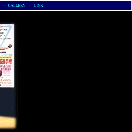
-
GALLERY
-
LINK