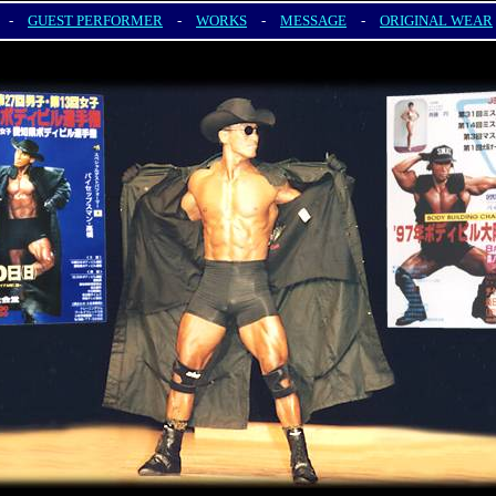
-
GUEST PERFORMER
-
WORKS
-
MESSAGE
-
ORIGINAL WEAR