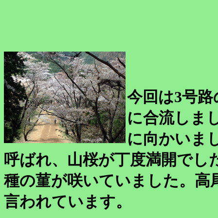
今回は3号路
に合流しま
に向かいまし
呼ばれ、山桜が丁度満開でし
種の菫が咲いていました。高
言われています。