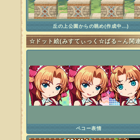
☆ドット絵(みすてぃっく☆ばる～ん関連