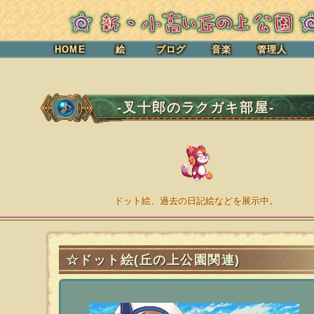
HOME
絵
ブログ
音楽
管理人
-叉十郎のラクガキ部屋-
ドット絵、過去の日記絵などを展示中。
☆ドット絵(丘の上公園関連)