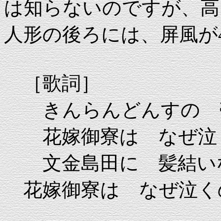
は知らないのですが、高
人形の後ろには、屏風が
［歌詞］
きんらんどんすの 
花嫁御寮は なぜ泣
文金島田に 髪結い
花嫁御寮は なぜ泣く