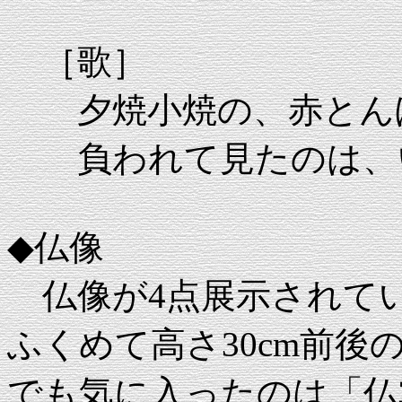
［歌］
夕焼小焼の、赤とん
負われて見たのは、
◆仏像
仏像が4点展示されて
ふくめて高さ30cm前
でも気に入ったのは「仏