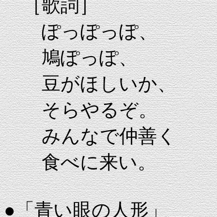
［歌詞］
ぽっぽっぽ、
鳩ぽっぽ、
豆がほしいか、
そらやるぞ。
みんなで仲善く
食べに来い。
●「青い眼の人形」