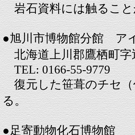
岩石資料には触ること
●旭川市博物館分館 ア
北海道上川郡鷹栖町字近
TEL: 0166-55-9779
復元した笹葺のチセ（
る。
●足寄動物化石博物館