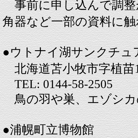
事前に申し込んで調整
角器など一部の資料に触
●ウトナイ湖サンクチュ
北海道苫小牧市字植苗15
TEL: 0144-58-2505
鳥の羽や巣、エゾシカ
●浦幌町立博物館