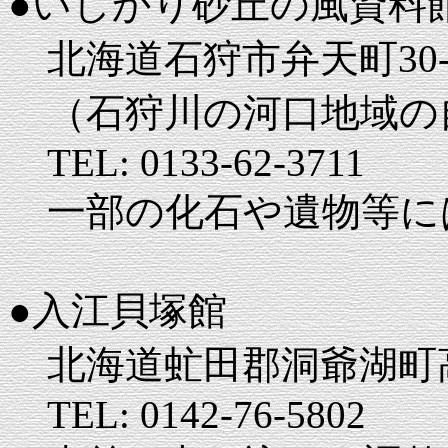
●いしかり砂丘の風資料
北海道石狩市弁天町30-
（石狩川の河口地域の
TEL: 0133-62-3711
一部の化石や遺物等に
●入江貝塚館
北海道虻田郡洞爺湖町
TEL: 0142-76-5802