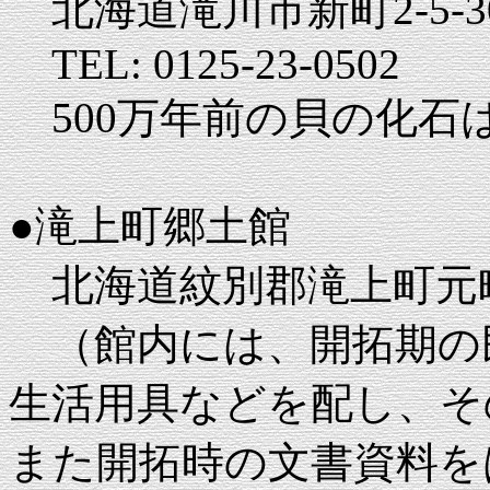
北海道滝川市新町2-5-3
TEL: 0125-23-0502
500万年前の貝の化石
●滝上町郷土館
北海道紋別郡滝上町元
（館内には、開拓期の
生活用具などを配し、そ
また開拓時の文書資料を