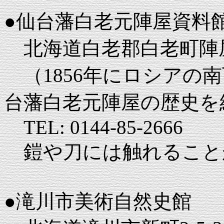
●仙台藩白老元陣屋資料
北海道白老郡白老町陣屋町
（1856年にロシアの
台藩白老元陣屋の歴史を
TEL: 0144-85-2666
鎧や刀には触れること
●滝川市美術自然史館