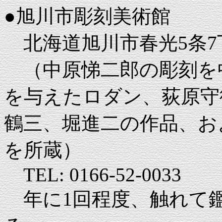
●旭川市彫刻美術館
北海道旭川市春光5条7
（中原悌二郎の彫刻を
を与えたロダン、荻原守
鶴三、堀進二の作品、お
を所蔵）
TEL: 0166-52-0033
年に1回程度、触れて