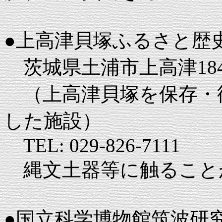
●上高津貝塚ふるさと歴
茨城県土浦市上高津184
（上高津貝塚を保存・
した施設）
TEL: 029-826-7111
縄文土器等に触ること
●国立科学博物館筑波研