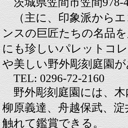
茨城県笠間市笠間978-
（主に、印象派からエ
ンスの巨匠たちの名品を
にも珍しいパレットコレ
や美しい野外彫刻庭園が
TEL: 0296-72-2160
野外彫刻庭園には、木
柳原義達、舟越保武、淀
触れて鑑賞できる。