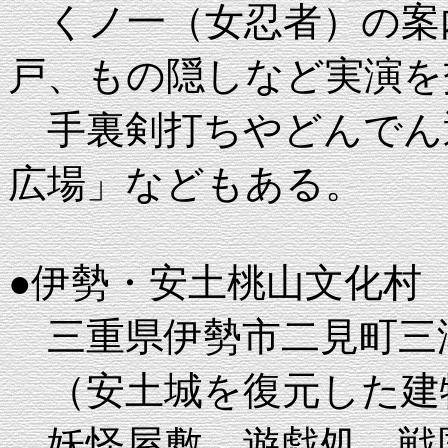
くノ一（女忍者）の案
戸、もの隠しなど実演を
手裏剣打ちやどんでん
広場」などもある。
●伊勢・安土桃山文化村
三重県伊勢市二見町三津1
（安土城を復元した建
妖怪屋敷、遊戯処、戦