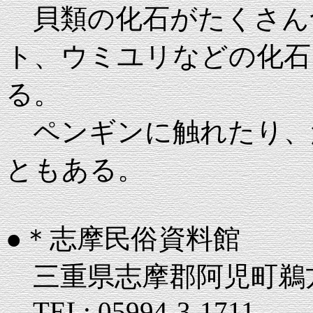
貝類の化石がたくさん
ト、ウミユリなどの化石
る。
ペンギンに触れたり、
ともある。
●＊志摩民俗資料館
三重県志摩郡阿児町鵜方4
TEL: 05994-3-1711