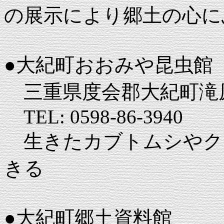
の展示により郷土の心に
●大紀町おおみや昆虫館
三重県度会郡大紀町滝原8
TEL: 0598-86-3940
生きたカブトムシやク
きる
●大紀町郷土資料館