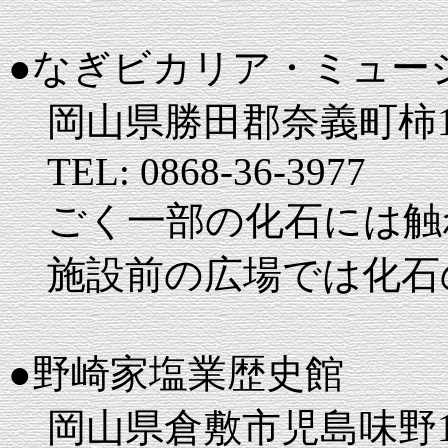
●なぎビカリア・ミュー
岡山県勝田郡奈義町柿18
TEL: 0868-36-3977
ごく一部の化石には触
施設前の広場では化石
●野崎家塩業歴史館
岡山県倉敷市児島味野1-1