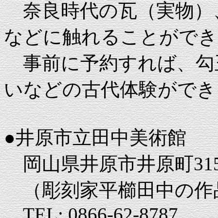
奈良時代の瓦（実物）
などに触れることができ
事前に予約すれば、勾
いなどの古代体験ができ
●井原市立田中美術館
岡山県井原市井原町31
（彫刻家平櫛田中の作
TEL: 0866-62-8787