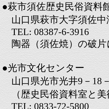
●萩市須佐歴史民俗資料
山口県萩市大字須佐中津44
TEL: 08387-6-3916
陶器（須佐焼）の破片
●光市文化センター
山口県光市光井9－18－
（歴史民俗資料室と美
TEL: 0833-72-5800