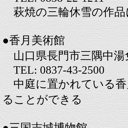
萩焼の三輪休雪の作品
●香月美術館
山口県長門市三隅中湯免
TEL: 0837-43-2500
中庭に置かれている香
ることができる
●三国志城博物館