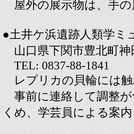
屋外の展示物は、手の
●土井ケ浜遺跡人類学ミ
山口県下関市豊北町神田上
TEL: 0837-88-1841
レプリカの貝輪には触
事前に連絡して調整が
くめ、学芸員による案内