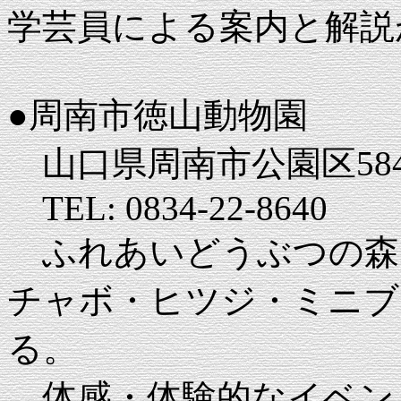
学芸員による案内と解説
●周南市徳山動物園
山口県周南市公園区584
TEL: 0834-22-8640
ふれあいどうぶつの森
チャボ・ヒツジ・ミニブ
る。
体感・体験的なイベン