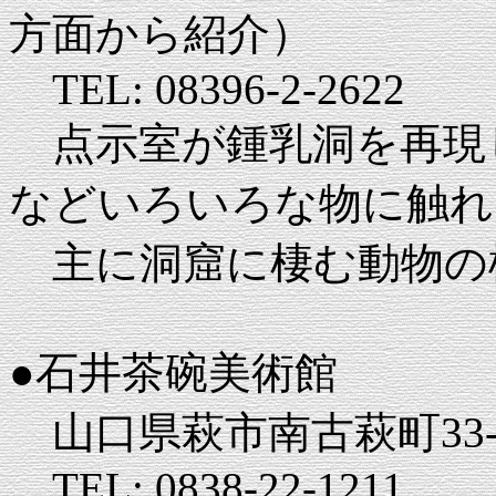
方面から紹介）
TEL: 08396-2-2622
点示室が鍾乳洞を再現
などいろいろな物に触れ
主に洞窟に棲む動物の
●石井茶碗美術館
山口県萩市南古萩町33-
TEL: 0838-22-1211