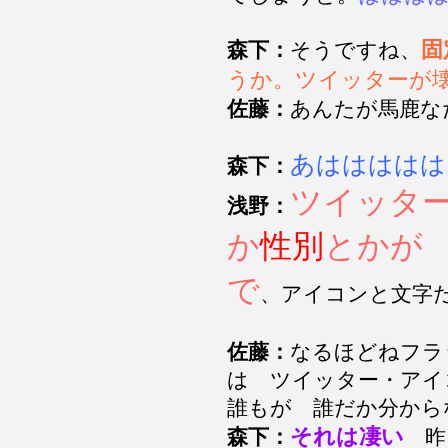
固
森下：
そうですね、
うか。ツイッターが
佐藤：
あんたが馬鹿な
あははははは
森下：
ツイッタ
浅野：
か
性別
とかが
で
、アイコンと文字
佐藤：
なるほどねフラ
は ツイッター・アイ
誰もが 誰だか分から
それは凄い
森下：
昨