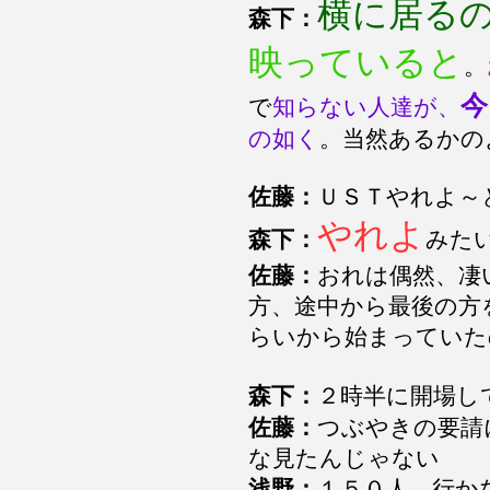
横に居る
森下：
映っていると
。
今
で
知らない人達が、
の如く
。当然あるかの
佐藤：
ＵＳＴやれよ～
やれよ
森下：
みた
佐藤：
おれは偶然、凄
方、途中から最後の方
らいから始まっていた
森下：
２時半に開場し
佐藤：
つぶやきの要請
な見たんじゃない
浅野：
１５０人 行か