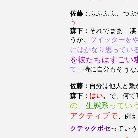
佐藤：
ふふふふ、つぶ
う
森下：
それでまあ 凄
ツイッターを
うか、
にはかなり思ってい
を彼たちはすごい
て
。特に自分もそうな
佐藤：
自分は他人と繋
森下：
はい
。で、何て
の、
生態系
ってい
アクティブで
、例
クテックポセ
っていう