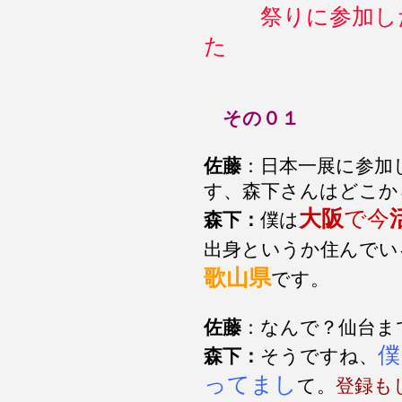
祭りに参加し
た
その０１
佐藤
：日本一展に参加
す、森下さんはどこか
大阪
で今
森下：
僕は
出身というか住んでい
歌山県
です。
佐藤
：なんで？仙台ま
僕
森下：
そうですね、
ってまし
て。
登録も