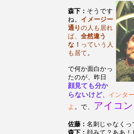
森下：
そうです
ね。
イメージー
通り
の人も居れ
ば、
全然違う
な！
っていう人
も居て
。
で何か面白かっ
たのが、昨日
顔見ても分か
らないけど
、
インタ
アイコン
よ
。で、
佐藤：
名刺じゃなくっ
森下：
顔みて？ああ！