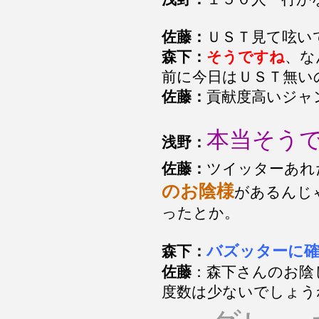
佐藤：
ＵＳＴ見て呟い
森下：
そうですね
、な
前に今日はＵＳＴ無い
佐藤：
貢献度高いジャ
本当そう
浅野：
佐藤：
ツイッターあれ
のお陰様
があるんじ
ったとか。
バズッターに
森下：
佐藤
：森下さんのお陰
度数は少ないでしょう