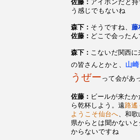
佐藤：
アイホンだと持
う感じでもないね
森下：
そうですね、
藤
佐藤：
どこで会ったん
森下：
こないだ関西に
山崎
の皆さんとかと、
うぜー
って会があ
佐藤：
ビールが来たか
ら乾杯しよう。遠
路遙
ようこそ仙台へ
、和歌
県からとは聞かないと
からないですね