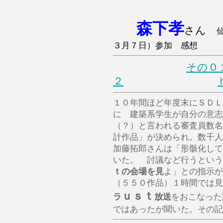
森下孝
さん
３月７日）参加 感想
その０
２
１０年間ほど年度末にＳＤＬ
に 建築系学生が自分の意志
（？）と言われる審査員数名
計作品」が決められ。数千人
加藤拓郎さんは「形骸化して
いた。 討議など行うという
ｔの会場を見
よ」との指示が
（５５０作品）１時間では
ｕｓｔ
ラ
放送
をおこなった
ではあったが聞いた。その記