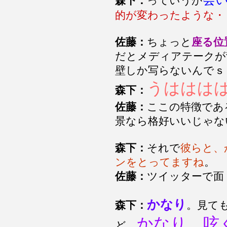
森下：
っていうか
的が変わったような・
佐藤：
ちょっと
座る位
だとメディアテークが
壁しか写らないんでｓ
うははは
森下：
佐藤：
ここの特徴であ
景なら格好いいじゃな
森下：
それで
彼らと、
ンをとってますね
。
佐藤：
ツイッターで面
かなり
森下：
。見て
かなり、呟
ど、