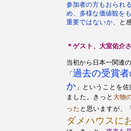
参加者の方もおられ
め、多様な価値観を
重要ではないか
、と
＊ゲスト、大室佑介
当初から日本一関連
過去の受賞者
「
か
」ということを佐
ました。きっと
大物
った
と思いますが、
ダメハウスに