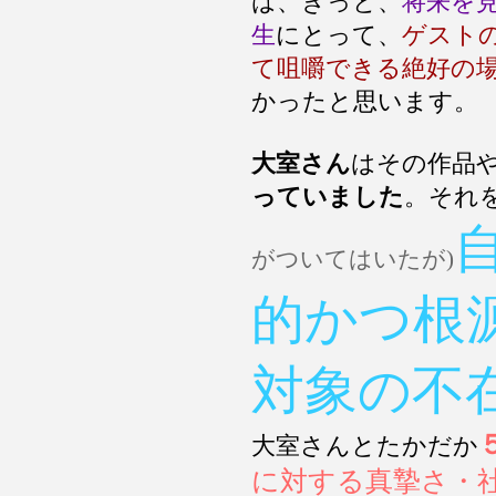
は、きっと、
将来を
生
にとって、
ゲスト
て咀嚼できる絶好の
かったと思います。
大室さん
はその作品
っていました
。それ
がついてはいたが)
的かつ根
対象の不
大室さんとたかだか
に対する真摯さ・