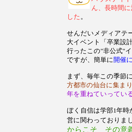
ん、長時間に
した
。
せんだいメディアテ
大イベント「卒業設
行ったこの"非公式"
ですが、簡単に
開催
まず、毎年この季節
方都市の仙台に集ま
年を重ねていってい
ぼく自信は学部1年時
営に関わっておりま
からこそ その意