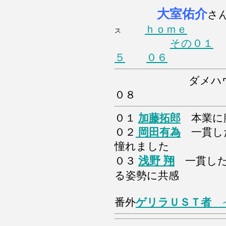
大室佑介
さ
ｈｏｍｅ
ス
その０１
５
０６
ダメハウスナイト
０８
０１
加藤拓郎
本業に
０２
岡田有為
一貫し
憧れました
浅野 翔
０３
一貫した
る姿勢に共感
番外
ゲリラＵＳＴ者
イ