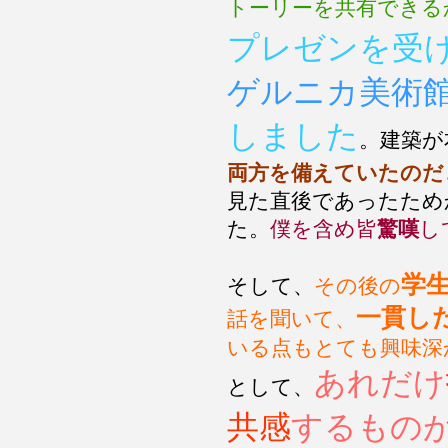
トーリーを共有できる
プレゼンを受
ゲルニカ美術
しました
。建築が
両方を備えていたのだ
見た直後であったため
た。
僕を含め皆
驚嘆
し
学
そして、
その後の
一貫し
話を聞いて、
いる点もとても興味深
あれだけ
として、
共感
するもの