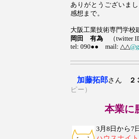
ありがとうございまし
感想まで。
大阪工業技術専門学校
岡田 有為
（twitter ID
tel: 090●● mail: △△
@g
加藤拓
郎
さん
２
ピー）
本業に
3月8日から
ハウスナイト