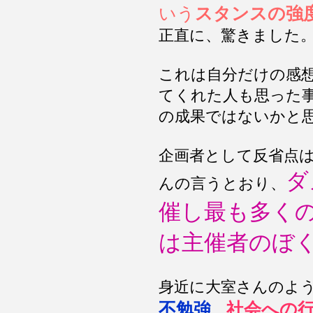
いう
スタンスの強
正直に、驚きました
これは自分だけの感
てくれた人も思った
の成果ではないかと
企画者として反省点
ダ
んの言うとおり、
催し最も多く
は主催者のぼ
身近に大室さんのよ
不勉強
社会への
、