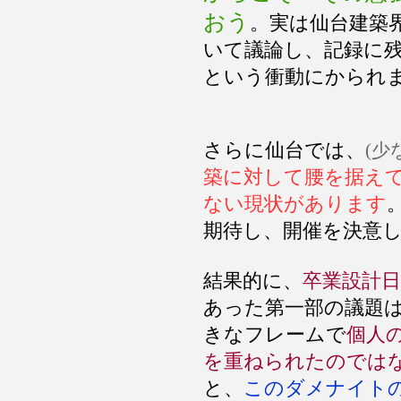
おう
。実は仙台建築
いて議論し、記録に
という衝動にかられ
さらに仙台では、
(少
築に対して腰を据え
ない現状があります
期待し、開催を決意
結果的に、
卒業設計
あった第一部の議題
きなフレームで
個人
を重ねられたのでは
と、
このダメナイト