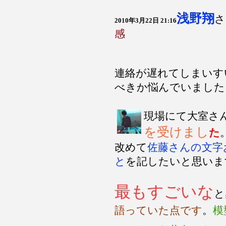
浅野翔
2010年3月22日 21:16
感
連絡が遅れてしまいす
べきか悩んでいました
現場にて大室さ
を受けまし
た
改めて
佐藤さんの文字
と
を記したいと思いま
最もすごいな
と
語っていた点です
。
模