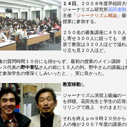
１４日、
２００８年度早稲田
ジャーナリズム研究所
花田達朗
主催「
ジャーナリズム概論
」最
授業に参加する。
２５０名の募集講座に４５０人
し寄せ３００人に絞っても 潜
居て教室は３２０人ほどで溢れ
り立ち見２０人ほど。
後の質問時間１０分にも掛からず、最初の授業のメイン講師 
レス代表の
野中章弘
さんの前に１５人の列。野中さんの講義は
で参加学生の懐深くしみいったと、、実に良かった。
教室移動
し
ジャーナリズム演習上級編の一
を拝聴。花田先生と学生の応答
リリングで路上 そのままだっ
それを終えｐｍ９時２０分から
人の俺が２００７年度の講座の