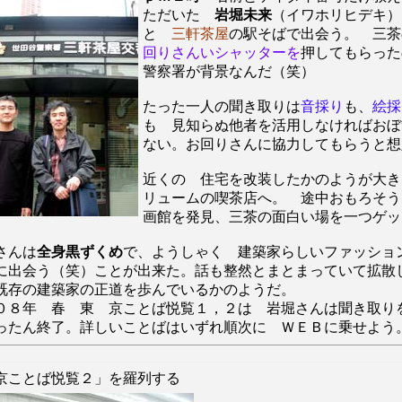
ただいた
岩堀未来
（イワホリヒデキ）
と
三軒茶屋
の駅そばで出会う。 三茶
回りさんいシャッターを
押してもらった
警察署が背景なんだ（笑）
たった一人の聞き取りは
音採り
も、
絵採
も 見知らぬ他者を活用しなければおぼ
ない。お回りさんに協力してもらうと想
近くの 住宅を改装したかのようが大き
リュームの喫茶店へ。 途中おもろそう
画館を発見、三茶の面白い場を一つゲッ
さんは
全身黒ずくめ
で、ようしゃく 建築家らしいファッショ
に出会う（笑）ことが出来た。話も整然とまとまっていて拡散
既存の建築家の正道を歩んでいるかのようだ。
０８年 春 東 京ことば悦覧１，２は 岩堀さんは聞き取り
ったん終了。詳しいことばはいずれ順次に ＷＥＢに乗せよう
京こ
とば悦覧２
」を羅列する