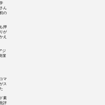
大学
さん
初の
も押
りが
かえ
アジ
簡潔
コマ
がス
た
ド素
批評