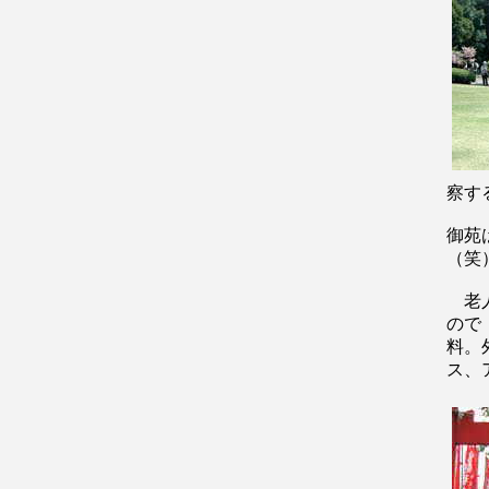
察す
御苑
（笑
老人
ので
料。
ス、