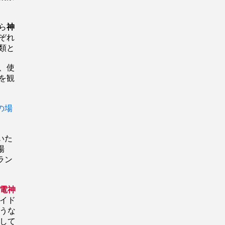
ら
神
ぞれ
類と
、使
を観
の場
いた
場
ラン
電神
イド
うな
して