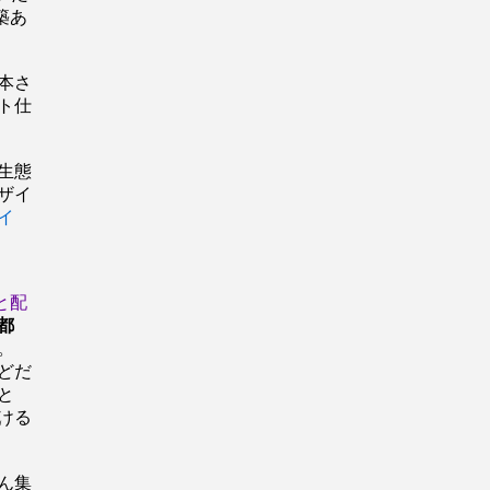
築あ
本さ
ト仕
生態
ザイ
イ
と配
都
の。
どだ
本と
ける
ん集