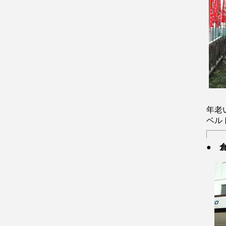
年老
ベル
●