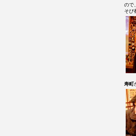
ので
そび
寿町