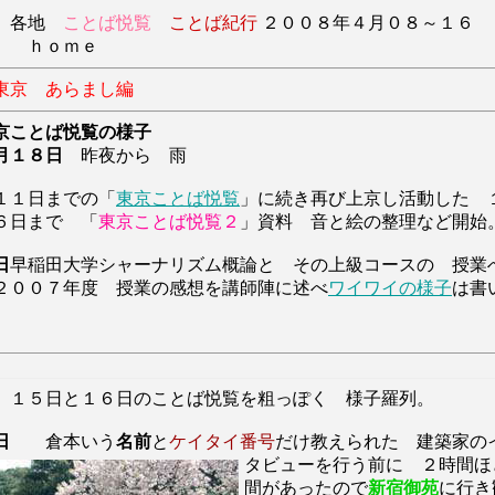
各地
ことば悦覧
ことば紀行
２００８年４月０８～１６
 ｈｏｍｅ
東京 あらまし編
京ことば
悦覧の様子
月
１８日
昨夜から 雨
１１日までの「
東京ことば悦覧
」に続き再び上京し活動した 
６日まで 「
東京ことば悦覧２
」資料 音と絵の整理など開始
日
早稲田大学シャーナリズム概論と その上級コースの 授業
２００７年度 授業の感想を講師陣に述べ
ワイワイの様子
は書
 １５日と１６日のことば悦覧を粗っぽく 様子羅列。
日
倉本いう
名前
と
ケイタイ番号
だけ教えられた 建築家の
タビュー
を行う前に ２時間ほ
間があったので
新宿御苑
に行き