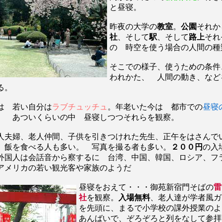
と昼寝。
昨夜の大学の
教室
。
公園
それか
社
、そして
駅
、そして
路上
それ
の 時空を使う場合の人間の種
そこでの様子、使うための条件
われかた、 人間の動き、など
る。
は 若い自分は
ラブチュッチュ
。年老いた今は 都市での
昼寝
） あついくらいの中 昼寝しつつそれらを観察。
夫婦、老人仲間、子供を引きつけれた先生、正午をはさんで
 飯を食べる人も多い。 写真を撮る者も多い。
２００円
の入
外国人は会話音から察するに 台湾、中国、韓国、ロシア、フ
アメリカの若い観光客や家族のようだ
昼寝をおえて・・・御苑新宿門そばの
雷
社
を観察。
入場無料
、老人達が学者風ガ
を先頭に、まるで小学校の課外授業のよ
あんばいで、ぞろぞろと列をなして参拝