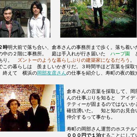
２時
明大前で落ち合い、倉本さんの事務所まで歩く。落ち着い
の中の２階に事務所。 庭は手入れが行き届いた
ハーブ園
あり。
ズントーのような暮らしぶりの建築家になるだろう
。
でこの暮らしは 羨ましいかぎりだ。３時間半ほど言葉を採取
 終えて 横浜の
岡部友彦さん
の仕事を紹介し、寿町の夜の観
。
倉本さんの言葉を採取して、岡
んの仕事ぶりを知ると アイデ
テティーが固まるのではないか
確信湧いた。 知と知のお見合
仲介するって事かも。
寿町の岡部さん運営のホステル
０００円で１泊
することにして