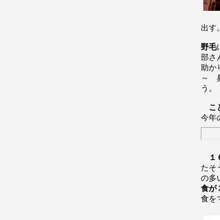
出す
野毛
部さ
助か
～ 
う。
こ
今年
１
たそ
の多
食が
食を