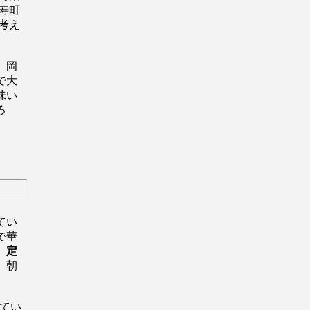
寿町
考え
、岡
で大
味い
ろ
る。
てい
で華
定
。朝
てい