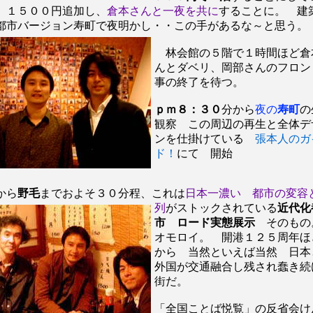
、１５００円追加し、
倉本さんと一夜を共に
することに。 建
都市バージョン寿町で夜明かし・・この手があるな～と思う。
林会館の５階で１時間ほど倉
んとダベリ、岡部さんのフロン
事の終了を待つ。
ｐｍ８：３０
分から
夜の
寿町
の
観察 この周辺の再生と全体デ
ンを仕掛けている
張本人のガ
ド！
にて 開始
から
野毛
までおよそ３０分程、これは
日本一濃い 都市の変容
列
がストックされて
いる
近代化
市 ロード実態展示
そのも
オモロイ。 開港１２５周年ほ
から 当然といえば当然 日
外国が交通融合し残され蠢き続
街だ。
「全国ことば悦覧」の反省会け