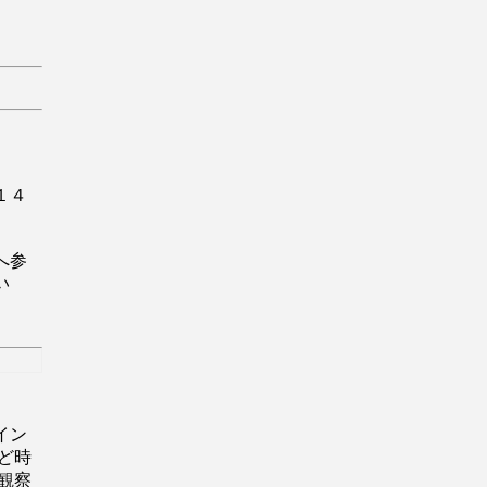
１４
。
へ参
い
イン
ど時
観察