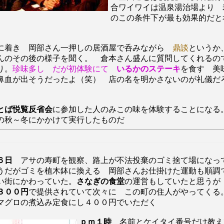
合ワイワイは温泉湯治場より 
のこの条件下が最も効果的だと
。
に着き 岡部さん一押しの居酒屋で呑みながら
鼎談
というか
んのその後の様子を聞く。 倉本さん盛んに質問してくれるの
り。
珍味多し だが初体験にて
いるかのステーキ
を食す 美
鼻血が出そうだったよ（笑） 店の名を明かさないのが礼儀だ
とば悦覧反省会
に参加した人のみこの味を体験することにな
の秋～冬にかかけて実行したものだ
６日
アサの寿町を観察、路上が不法投棄のゴミ捨て場になっ
うだがゴミを植木鉢に換える 岡部さんお仕掛けた運動も順調
い街にかわっていた。
さなぎの食堂
の運営もしていたと思うが
３００円
で提供されていて次々に この町の住人がやってくる
マグロの煮込み定食にし４００円でいただく
ｐｍ１時
名前とケイタイ番号だけ教え