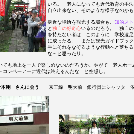
いる。 老人になっても近代教育の手法
自立出来ない、そのような様子なのかも
身近な場所を観光する場合も、
知的スト
と
独自の好奇心
いるのだろう。 独自の
を持たない者は このように 学校遠足
に成ったる。 または観光ガイドブック
手にそれをなぞるような行動へと落ちる
な～と思ったり。
いても地上を一人で楽しめないのだろうか。やがて 老人ホー
トコンベーアーに近代は終えるんだな と空想し。
倉本剛 さんに会う
京王線 明大前 銀行員にシャッター