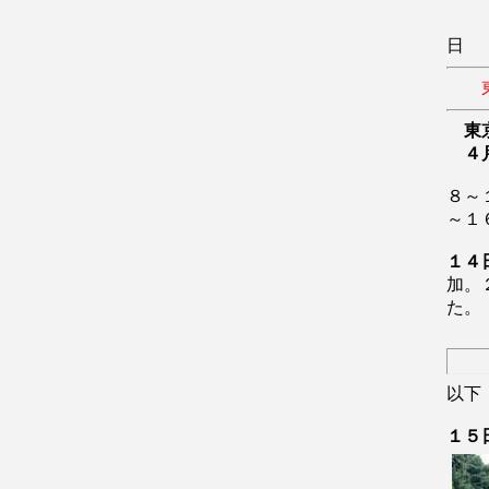
日
東
４
８～
～１
１４
加。
た。
以下
１５