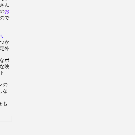
さん
の
お
ので
り
つか
定外
なボ
な映
ト
ンの
しな
をも
。