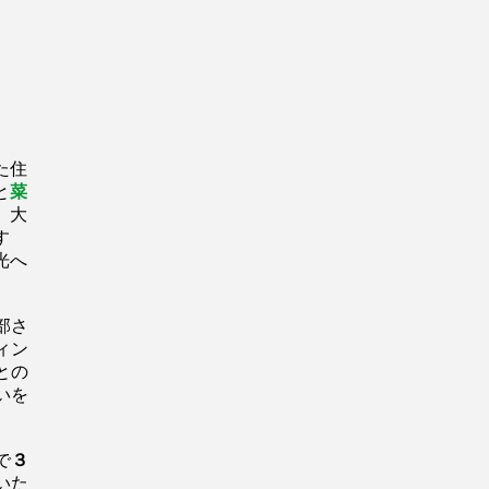
た住
と
菜
 大
す
光へ
部さ
ィン
との
いを
で
３
いた