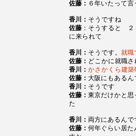
佐藤：
６年いたって
香川：
そうですね
佐藤
：そうすると ２
に来られて
香川：
そうです。
就
佐藤：
どこかに就職
香川：
かさかくら建築
佐藤：
大阪にもあるん
香川：
そうです
佐藤：
東京だけかと思
た
香川：
両方にあるん
佐藤：
何年ぐらい居た