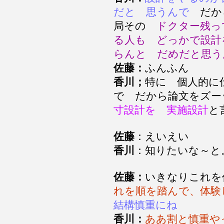
だと 思うんで
だか
局その
ドクター残っ
る人も どっかで設計
らんと だめだと思
佐藤：
ふんふん
香川；
特に 個人的に
で だから論文をズー
寸設計を 実施設計
と
佐藤
：えいえい
香川
：知りたいな～
佐藤：
いきなりこれを
れを順を踏んで、体験
結構慎重にね
香川：
ああ割と慎重や