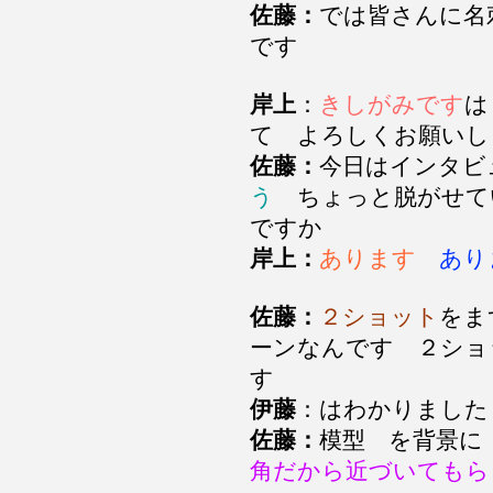
佐藤：
では皆さんに名
です
岸上
：
きしがみです
は
て よろしくお願いし
佐藤：
今日はインタ
う
ちょっと脱がせて
ですか
岸上：
あります
あ
佐藤：
２ショット
をま
ーンなんです ２ショ
す
伊藤
：はわかりました
佐藤：
模型 を背景
角だから近づいてもら