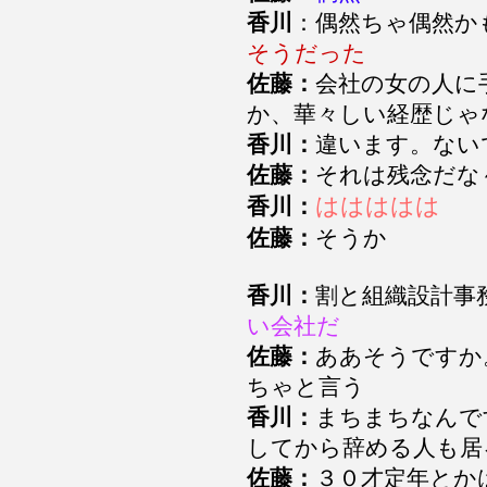
香川
：偶然ちゃ偶然
そうだった
佐藤：
会社の女の人に
か、華々しい経歴じ
香川：
違います。な
佐藤：
それは残念だな
ははははは
香川：
佐藤：
そうか
香川：
割と組織設計事
い会社だ
佐藤：
ああそうですか
ちゃと言う
香川：
まちまちなんで
してから辞める人も居
佐藤：
３０才定年と