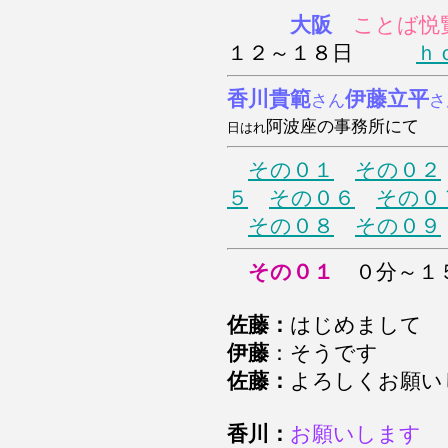
大阪
ことば悦
１２～１８日
ｈ
香川貴範
伊藤立平
さん
さ
阿波座の事務所にて
日はれ
その０１
その０２
５
その０６
その０
その０８
その０９
その０１
０分～１
佐藤：
はじめまして
伊藤
：そうです
佐藤：
よろしくお願い
香川：
お願いします