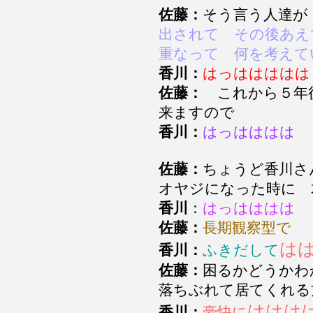
佐藤：
そう言う人達
出されて その後あえ
重なって 何を考えて
香川：
はっははははは
佐藤：
これから５年
来ますので
香川：
はっはははは
佐藤：
ちょうど香川さ
オヤジになった時に
香川
：
はっはははは
佐藤：
長期観察型で
は
香川：
ふきだして
佐藤：
困るかどうか
落ちぶれて居てくれ
ははは
香川：
豪快に