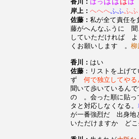
はは
は
香川：
はっ
は
ふふ
岸上：
へへへ
ふふ
佐藤：
私が全て責任を
藤がへんなふうに 聞
していただければ よ
くお願いします 。
柳
香川：
はい
佐藤
：リストを上げて
ず
何で独立してやる
聞いて歩いているんで
の 。会った順に貼っ
タと対応しなくなる。
が一番強烈だ 出身地
いただけますか どこ