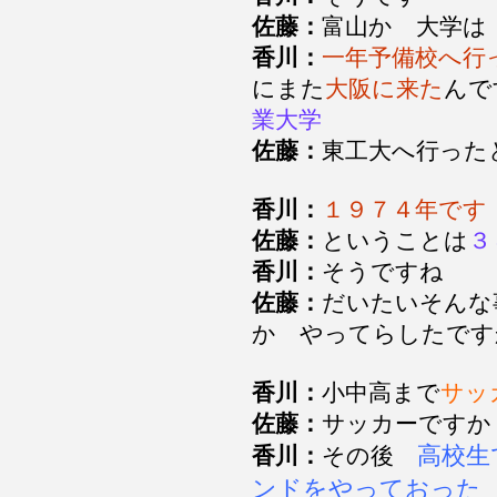
佐藤：
富山か 大学
香川：
一年予備校へ行
にまた
大阪に来た
んで
業大学
佐藤：
東工大へ行った
香川：
１９７４年です
佐藤：
ということは
３
香川：
そうですね
佐藤：
だいたいそんな
か やってらしたで
香川：
小中高まで
サッ
佐藤：
サッカーです
高校生
香川：
その後
ンドをやっておった