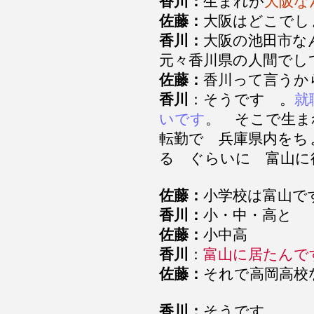
香川：
生まれが
大阪な
佐藤：
大阪はどこで
香川：
大阪の池田市
元々香川県の人間で
佐藤：
香川って言うか
香川
：そうです 。
就
いです
。 そこで生
転勤で 兵庫県内をち
る ぐらいに 富山
佐藤：
小学校は富山で
香川：
小・中・高と
佐藤：
小中高
香川
：
富山に居たんで
佐藤：
それで高岡高校
香川：
そうです