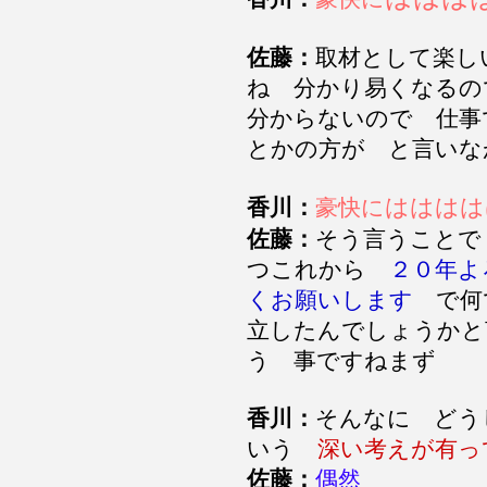
佐藤：
取材として楽し
ね 分かり易くなるの
分からないので 仕事
とかの方が と言い
はははは
香川：
豪快に
佐藤：
そう言うことで
つこれから
２０年よ
くお願いします
で何
立したんでしょうかと
う 事ですねまず
香川：
そんなに どう
いう
深い考えが有っ
佐藤：
偶然