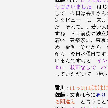
うございました
はじ
して 今日は香川さん
ンタビュー に 来ま
た それで。、若い人
すね ３０前後の独立
若い 建築家に。東京
め 金沢 それから 
から 今日水曜日です
いるんですけど
イン
ｂに 校正なしで バ
っていただいて 構
はは
香川
：
はっはは
佐藤：
文責は私に
あり
ち間違え
と言うこと