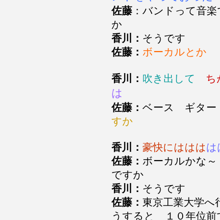
佐藤
：バンドって音楽
か
香川：
そうです
佐藤：
ボーカルとか
香川：
吹き出して
ち
は
佐藤：
ベース ギタ
すか
香川：
豪快にははは
は
佐藤：
ボーカルかな～
ですか
香川：
そうです
佐藤：
東京工業大学へ
うすると １０年位前