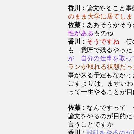
香川：
論文やること
のまま大学に居てしま
佐藤：
ああそうかそう
性がある
ものね
香川：
そうですね
僕の
も 意匠で残るやっ
が 自分の仕事を取っ
ランが取れる状態だっ
事が来る予定もなかっ
ごすよりは、まずいわ
って一生やることが
佐藤：
なんですって 
論文をやるのが目的だ
言うことですか
香川：
設計をやるのが