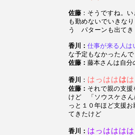
佐藤
：そうですね。い
も勤めないでいきなり
う パターンも出てき
香川：
仕事が来る人は
な予定もなかったん
佐藤：
藤本さんは自
はっはは
は
は
香川
：
佐藤：
それで親の支援
けど 「ソウスケさん
っと１０年ほど支援お
てきたけど
はっはははは
香川：