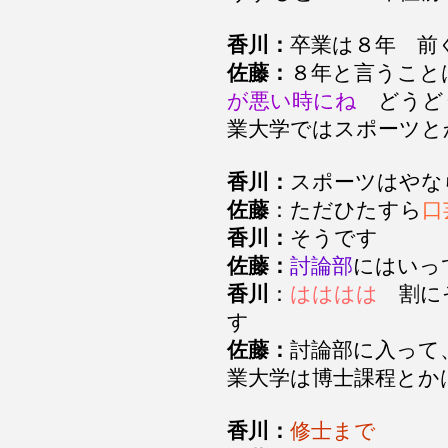
香川：
卒業は８年 前
佐藤：
８年と言うこと
が悪い時にね
どうど
業大学ではスポーツ
香川：
スポーツはや
佐藤
：ただひたすら
口
香川：
そうです
佐藤：
討論部
にはいっ
香川
：
はははは
割に
す
佐藤：
討論部に入って
業大学は博士課程とか
香川：
修士まで