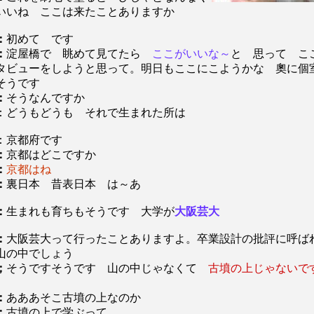
いいね ここは来たことありますか
：
初めて です
：
淀屋橋で 眺めて見てたら
ここがいいな～
と 思って こ
タビューをしようと思って。明日もここにこようかな 奧に個
そうです
：
そうなんですか
：どうもどうも それで生まれた所は
：京都府です
：
京都はどこですか
：
京都はね
：
裏日本 昔表日本 は～あ
：
生まれも育ちもそうです 大学が
大阪芸大
：
大阪芸大って行ったことありますよ。卒業設計の批評に呼ば
山の中でしょう
；
そうですそうです 山の中じゃなくて
古墳の上じゃないで
：
あああそこ古墳の上なのか
：
古墳の上で学ぶって