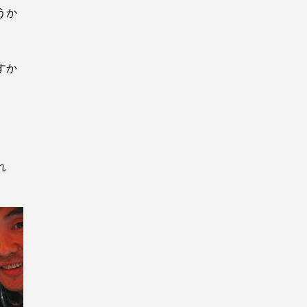
うか
すか
れ