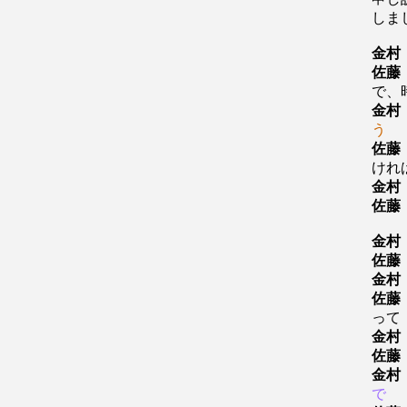
し
金村
佐藤
で、
金村
う
佐藤
けれ
金村
佐藤
金村
佐藤
金村
佐藤
って
金村
佐藤
金村
で