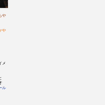
もや
かや
イメ
と
０才
ール