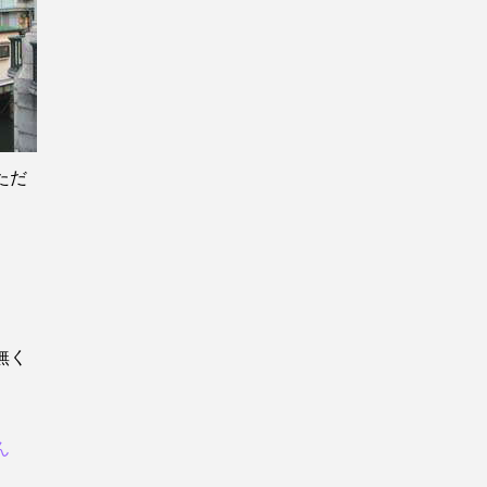
ただ
無く
ん