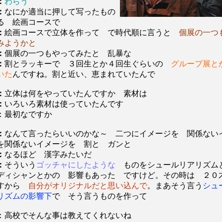
：
わらう
：
なにか適当に押して写ったもの
る 絵画コースで
：
絵画コースで立体を作って で時代順に言うと
個展の一つ
みようかと
：
個展の一つもやってみたと 乱暴な
：
割とラッキーで ３回生とか４回生ぐらいの
グループ展と
いた
んですね。割と近い、恵まれていたんで
：
立体は何をやっていたんですか 素材は
：
いろいろ素材は使っていたんです
：最初なですか
：
なんて言ったらいいのかな～ 二つにイメージを 関係ない
を関係ないイメージを 割と ガンと
：
なるほど 漢字みたいだ
：
そういう
ゴッチャにしたような
ものをシュールリアリズム
ディシャンとかの 影響もあった ですけど。その時は ２
すから
自分がオリジナルだと思い込んで
。まあそう言う
シュ
リズムの影響下
で そう言うものを作って
：高校でそんな事は教えてくれないね