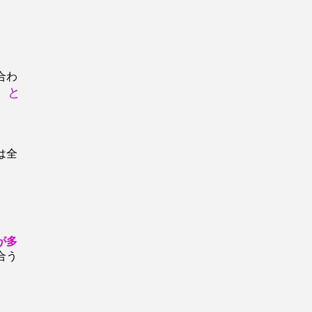
合わ
 と
は全
が多
合う