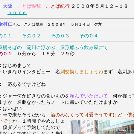
大阪
ことば悦覧
ことば紀行
２００８年５月１２～１８
日
ｈｏｍｅ
金村仁
さん ことば悦覧 ２００８年 ５月１４日 夕方
の０１
その０２
その０３
その０４
屋橋そばの 淀川に浮かぶ 屋形船ふう飲み屋にて
の０１
０分から １５分 ２９秒
：
はじめまして
：いきなりインタビュー 名
刺交換しましょうね
まず 名刺あ
：
一応あるですけどね
：
ジャー何か好きなの食いものを
頼んでいただいて
何か握っ
ますか 名刺なかったらノートに書いていただけますか
：
はいはい
：車で来たそうだから
酒のめなくって可愛そうですけど 僕
いです
か １時間でやめましょ
、僕ダブって予約してたので
訳ないんですけど どうも失礼