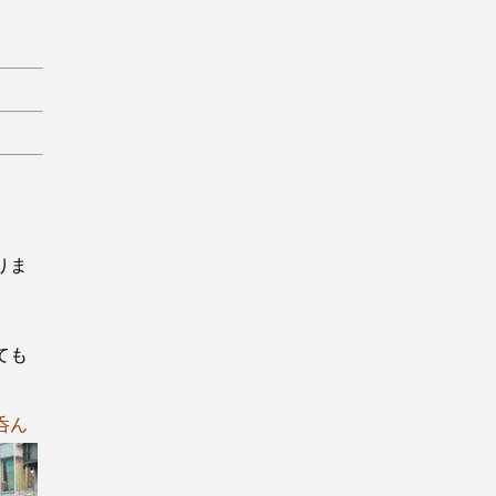
りま
ても
呑ん