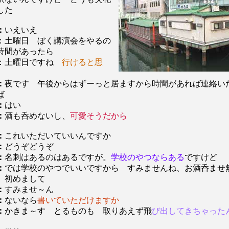
ました
：
いえいえ
：土曜日 ぼく講演会をやるの
時間があったら
：土曜日ですね
行けると思
：
夜です 午後からはずーっと居ますから時間があれば連絡い
ば
：
はい
：
酒も呑めないし、
可愛そうだから
：
これいただいていいんですか
：
どうぞどうぞ
：
名刺はあるのはあるですが。
学校のやつならある
ですけど
：
では学校のやつでいいですから すみませんね、お酒呑ませ
 初めまして
：
すみませ～ん
：
ないなら
書いていただけますか
：
かきま～す とるものも 取りあえず飛
び出してきちゃった