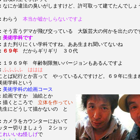
：
なにか違法の臭いがしますけど、許可取って建てたんでしょ
：
わらう
本当か嘘かしらないですよ
：
そう言うデマが飛び交っている 大阪芸大の何かを出たので
：
美術学科です
：
また判りにくい学科ですね、ああ生まれ聞いてないね
：
６９年
だからギリギリ ３０代
：
１９６９年 年齢制限無いバージョンもあるんですよ
：
ふふふふ ははは
ことば紀行とか言って やっているんですけど。６９年に生ま
美術学科という
：
美術学科の絵画コース
：絵画ですか 油絵とか
：
描くところで
立体を作ってい
生にどうして描かないの と
：
カメラをカウンターにおいて
ッター切りましょう ２ショッ
これいいね怪しげ
で