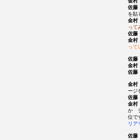
金村
佐藤
を貼
金村
って
佐藤
金村
って
佐藤
金村
佐藤
金村
ージ
佐藤
金村
か 
位で
リア
佐藤