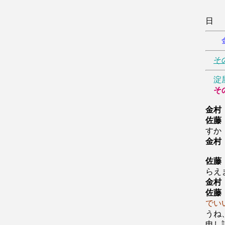
そ
淀
そ
金村
佐藤
すか
金村
佐藤
らえ
金村
佐藤
でい
うね
申し