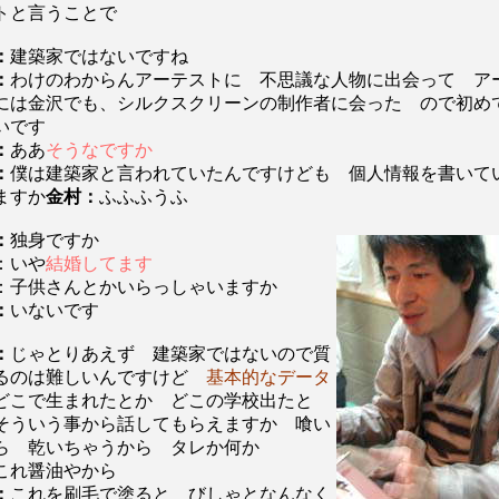
トと言うことで
：
建築家ではないですね
：
わけのわからんアーテストに 不思議な人物に出会って ア
には金沢でも、シルクスクリーンの制作者に会った ので初め
いです
：
ああ
そうなですか
：
僕は建築家と言われていたんですけども 個人情報を書いて
ますか
金村：
ふふふうふ
：
独身ですか
：いや
結婚してます
：子供さんとかいらっしゃいますか
：
いないです
：
じゃとりあえず 建築家ではないので質
るのは難しいんですけど
基本的なデータ
こで生まれたとか どこの学校出たと
そういう事から話してもらえますか 喰い
ら 乾いちゃうから タレか何か
これ醤油やから
：
これを刷毛で塗ると びしゃとなんなく