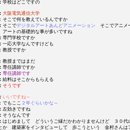
：
学校はどこですの
：
大阪電気通信大学
：そこで何を教えているんですか
：
そこで
デジタルアートあんどアニメーション
そこでアニメ
 アートの基礎的な事が多いですね
：
専門学校ですか
：
一応大学なんですけども
：教授ですか
：教授まではまだ
：
専任講師ですか
：
専任講師です
：
給料はそこからもらえる
：
そうです
：
いいですね～
：でもここ
２年ぐらいかな～
：
左効きですね
：
そうなんです
：
はじめまして どういうご縁だかわかりませんけど ３０代
とか 建築家をインタビューして 歩こうという 金村さんは