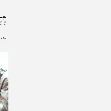
ーテ
てで
いた