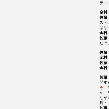
テス
金村
佐藤
スト
はな
金村
佐藤
だけ
佐藤
金村
佐藤
金村
佐藤
問す
を
ど
か、
なが
店
：
佐藤