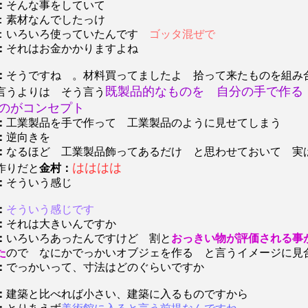
：
そんな事をしていて
：素材なんでしたっけ
：いろいろ使っていたんです
ゴッタ混ぜで
：
それはお金かかりますよね
：
そうですね 。材料買ってましたよ 拾って来たものを組み
既製品的なものを 自分の手で作る
言うよりは そう言う
のがコンセプト
：
工業製品を手で作って 工業製品のように見せてしまう
：
逆向きを
：
なるほど 工業製品飾ってあるだけ と思わせておいて 実
はははは
作りだと
金村：
：
そういう感じ
：
そういう感じです
：
それは大きいんですか
：
いろいろあったんですけど 割と
おっきい物が評価される事
た
ので なにかでっかいオブジェを作る と言うイメージに見
：
でっかいって、寸法はどのぐらいですか
：
建築と比べれば小さい、建築に入るものですから