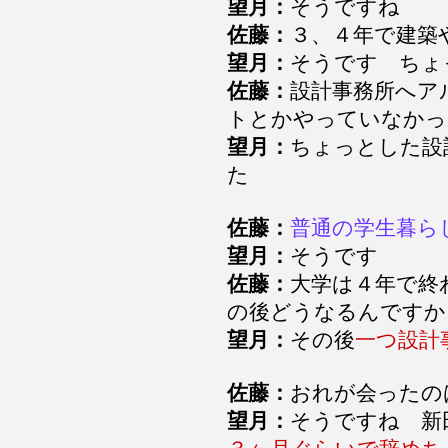
望月：
そうですね
佐藤：
３、４年で建築
望月：
そうです ち
佐藤：
設計事務所へア
トとかやっていなかっ
望月：
ちょっとした設
た
佐藤：
普通の学生暮ら
望月：
そうです
佐藤：
大学は４年で終
の後どうなるんです
望月：
その後
一つ設計
佐藤：
おれが会ったの
望月：
そうですね 