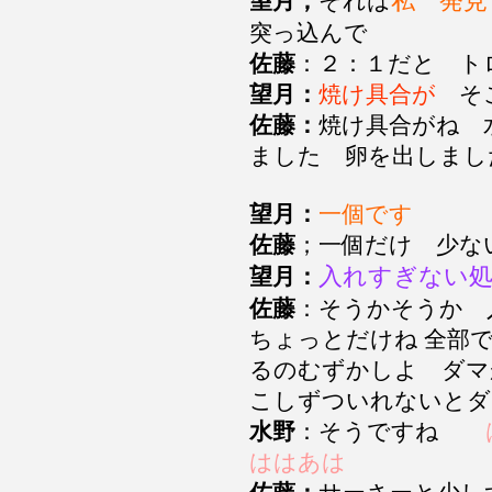
私 発見
望月；
それは
突っ込んで
佐藤
：２：１だと ト
望月：
焼け具合が
そこ
佐藤：
焼け具合がね 
ました 卵を出しま
望月：
一個です
佐藤
；一個だけ 少
入れすぎない
望月：
佐藤
：そうかそうか 
ちょっとだけね 全部
るのむずかしよ ダマ
こしずついれないとダ
水野
：そうですね
ははあは