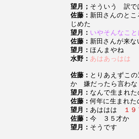
望月；
そういう 訳
佐藤：
新田さんのとこ
じめた
望月：
いやそんなこと
佐藤：
新田さんが来な
望月：
ほんまやね
水野：
あはあっはは
佐藤：
とりあえずこの
か 嫌だったら言わ
望月：
なんで生まれた
佐藤：
何年に生まれた
望月：
あははは
１９
佐藤：
今 ３５才か
望月：
そうです