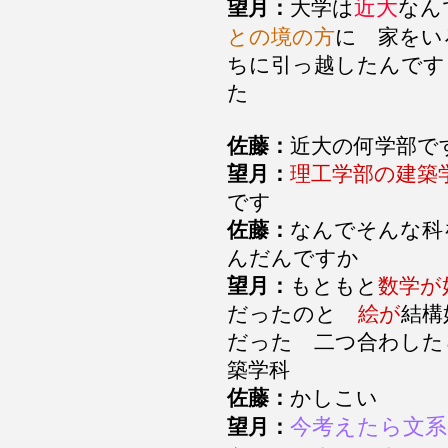
近大
望月：
大学は
なん
との境の方
に 家をい
ちに引っ越したんです
た
佐藤：
近大の何学部
望月：
理工学部の建築
です
佐藤：
なんでそんな科
んだんですか
望月：
もともと
数学が
だったのと
絵が
結構
だった 二つ合わした
築学科
佐藤：
かしこい
今考えたら文系
望月：