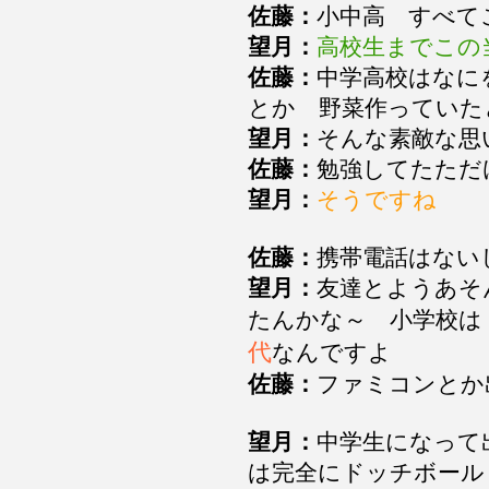
佐藤：
小中高 すべ
望月：
高校生までこの
佐藤：
中学高校はなに
とか 野菜作っていた
望月：
そんな素敵な
佐藤：
勉強してたただ
望月：
そうですね
佐藤：
携帯電話はな
望月：
友達とようあそ
たんかな～ 小学校
代
なんですよ
佐藤：
ファミコンとか
望月：
中学生になって
は完全にドッチボー