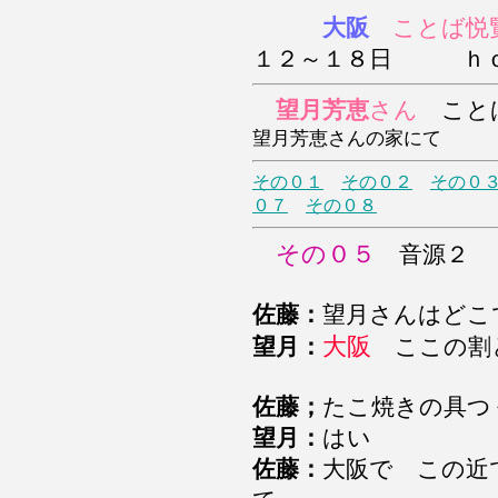
大阪
ことば悦
１２～１８日 ｈ
望月芳恵
さん
こと
望月芳恵さんの家にて
その０１
その０２
その０
０７
その０８
その０５
音源２ 
佐藤：
望月さんはどこ
大阪
望月：
ここの割
佐藤；
たこ焼きの具つ
望月：
はい
佐藤：
大阪で この近