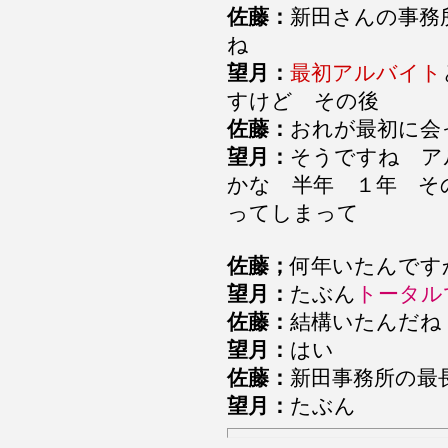
佐藤：
新田さんの事務
ね
望月：
最初アルバイト
すけど その後
佐藤：
おれが最初に会
望月：
そうですね ア
かな 半年 １年 そ
ってしまって
佐藤；
何年いたんです
望月：
たぶん
トータル
佐藤：
結構いたんだ
望月：
はい
佐藤：
新田事務所の最
望月：
たぶん