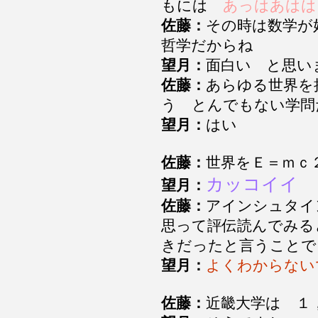
もには
あっはあは
佐藤：
その時は数学が
哲学だからね
望月：
面白い と思
佐藤：
あらゆる世界を
う とんでもない学問
望月：
はい
佐藤：
世界をＥ＝ｍｃ
カッコイイ
望月：
佐藤：
アインシュタイ
思って評伝読んでみる
きだったと言うこと
望月：
よくわからない
佐藤：
近畿大学は １