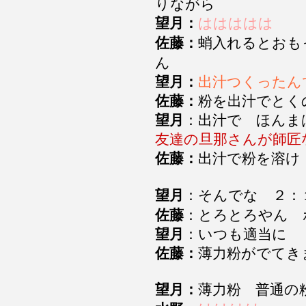
りながら
望月：
ははははは
佐藤：
蛸入れるとお
ん
望月：
出汁つくったん
佐藤：
粉を出汁でと
望月
：出汁で ほん
友達の旦那さんが師匠
佐藤：
出汁で粉を溶
望月
：そんでな ２
佐藤
：とろとろやん 
望月
：いつも適当に
佐藤：
薄力粉がでてき
望月：
薄力粉 普通の