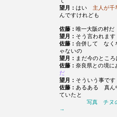
て
望月：
はい
主人が千
んですけれども
佐藤：
唯一大阪の村
望月：
そう言われま
佐藤：
合併して なく
ゃないの
望月：
まだ今のとこ
佐藤：
奈良県との境
だ
望月：
そういう事です
佐藤：
あるある 真ん
ていたと
写真 チヌ
→