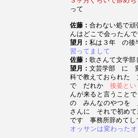
３ヶ月ぐらいで辞めち
って
佐藤：
合わない処で頑
んはどこで会ったん
望月：
私は３年 の
習ってまして
佐藤：
歌さんて文学部
望月：
文芸学部 に 
科で教えておられた 
で だれか
後釜とい
んが来ると言うことで
の みんなのやつを 
さんに それで初めて
です 事務所辞めてし
オッサンは変わったオ