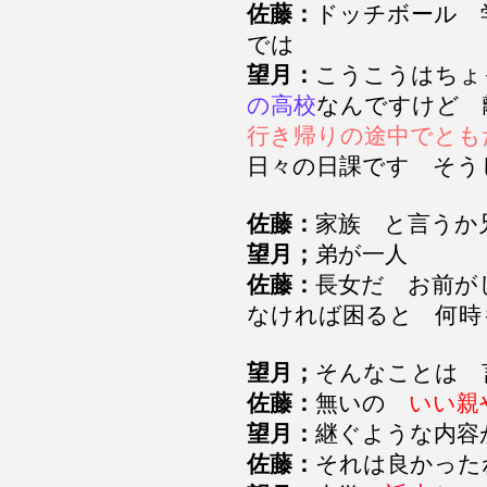
佐藤：
ドッチボール 
では
望月：
こうこうはち
の高校
なんですけど
行き帰りの途中でとも
日々の日課です そう
佐藤：
家族 と言う
望月；
弟が一人
佐藤：
長女だ お前が
なければ困ると 何時
望月；
そんなことは
佐藤：
無いの
いい親
望月：
継ぐような内
佐藤：
それは良かっ