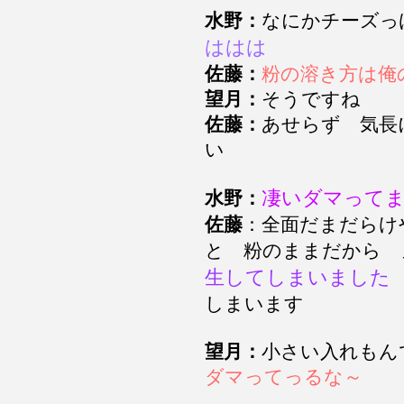
水野：
なにかチーズ
ははは
佐藤：
粉の溶き方は俺
望月：
そうですね
佐藤：
あせらず 気長
い
凄いダマって
水野：
佐藤
：全面だまだらけ
と 粉のままだから
生してしまいました
しまいます
望月：
小さい入れも
ダマってっるな～