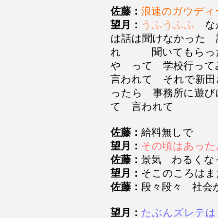
佐藤：
浪速のガウディ
望月：
うふうふふ
な
は話は聞けなかった 
れ 聞いてもらっ
や って 学校行って
言われて それで新田
ったら 事務所に遊び
て 言われて
佐藤：
給料無しで
望月：
その頃はあった
佐藤：
景気 わるく
望月：
そこのころは
佐藤：
段々段々 社
望月：
たぶんズレテは