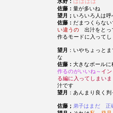
はははは
水野：
佐藤：
量が多いね
望月；
いろいろ人は
佐藤：
だまつくらない
い違うの
出汁をとっ
作るモードに入って
望月
：いやちょっとま
な
佐藤：
大きなボールに
作るのがいいね～
イン
る編に入ってしまいま
汁です
望月
：あんまり良く判
佐藤；
弟子はまだ 正