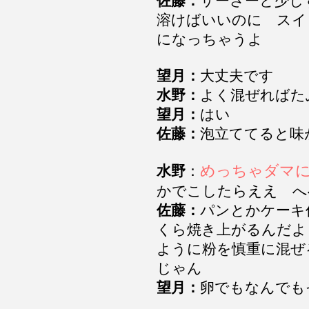
佐藤：
サーさーと少し
溶けばいいのに スイ
になっちゃうよ
望月：
大丈夫です
水野：
よく混ぜればた
望月：
はい
佐藤：
泡立ててると
めっちゃダマ
水野
：
かでこしたらええ 
佐藤：
パンとかケーキ
くら焼き上がるんだよ
ように粉を慎重に混ぜ
じゃん
望月：
卵でもなんで