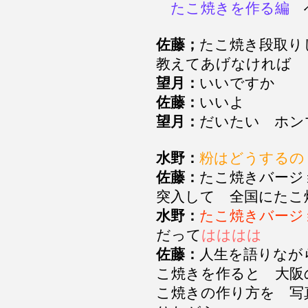
たこ焼きを作る編
佐藤；
たこ焼き段取り
教えてあげなければ
望月：
いいですか
佐藤：
いいよ
望月：
だいたい ホ
水野：
粉はどうするの
佐藤：
たこ焼きバージ
突入して 全国にた
水野：
たこ焼きバージ
だって
はははは
佐藤：
人生を語りなが
こ焼きを作ると 大阪
こ焼きの作り方を 写