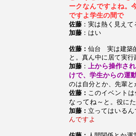
ークなんですよね。
ですよ学生の間で
佐藤
：実は熱く見えて
加藤
：はい
佐藤：
仙台 実は建築
と。真ん中に居て実行
上から操作さ
加藤
：
けで、学生からの運
のは自分とか、先輩と
佐藤：
このイベントは
なってね～
と。役に
加藤：
立ってはいるん
んですよ
佐藤：
人間関係とか運