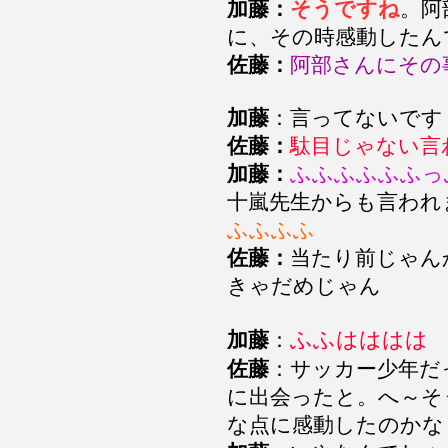
加藤：
そうですね
。阿
に、その時感動したん
佐藤：
阿部さんにその
加藤
：言ってないです
佐藤：
駄目じゃない言
加藤：
ふふふふふふっ
十嵐先生からも言われ
ふふふふ
佐藤：
当たり前じゃん
きゃだめじゃん
ふふはははは
加藤
：
佐藤
：サッカー少年だ
に出会ったと。へ～そ
な点に感動したのかな