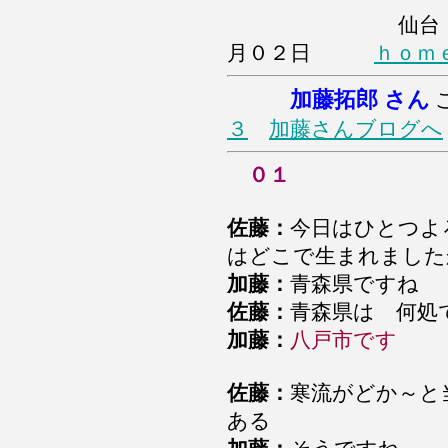
仙台
月０２日
ｈｏｍ
加藤拓郎 さん
３
加藤さんブログへ
０１
佐藤：
今日はひとつよ
はどこで生まれました
加藤：
青森県ですね
佐藤：
青森県は 何処
加藤：
八戸市です
佐藤：
寒流がどか～と
ある