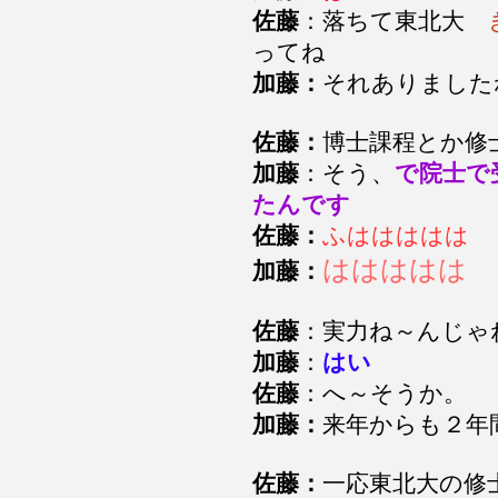
佐藤
：落ちて東北大
ってね
加藤：
それありました
佐藤：
博士課程とか修
加藤
：そう、
で院士で
たんです
佐藤：
ふははははは
ははははは
加藤：
佐藤
：実力ね～んじゃ
加藤
：
はい
佐藤
：へ～そうか。
加藤：
来年からも２年
佐藤：
一応東北大の修