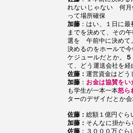
れないじゃない 何月
って場所確保
加藤
：はい、１日に最
までを決めて、その午
選を 午前中に決めて
決めるのをホールで今
ケジュールだとか。
５
て、どう運送会社を経
佐藤：
運営資金はどう
加藤
：
お金は協賛をい
も学生が一本一本
怒ら
ターのデザイだとか会
佐藤：
総額１億円ぐら
加藤：
そんなに掛から
佐藤
：３０００万ぐら