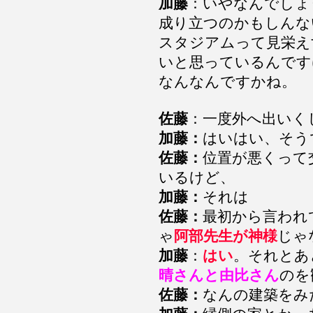
加藤
：いやなんでしょ
成り立つのかもしんな
スタジアムって見栄え
いと思っているんです
なんなんですかね。
佐藤
：一度外へ出いく
加藤：
はいはい、そう
佐藤：
位置が悪くって
いるけど、
加藤：
それは
佐藤：
最初から言われ
ゃ
阿部先生が神様
じゃ
加藤
：
はい
。それとあ
晴さんと由比さん
のを
佐藤：
なんの建築をみ