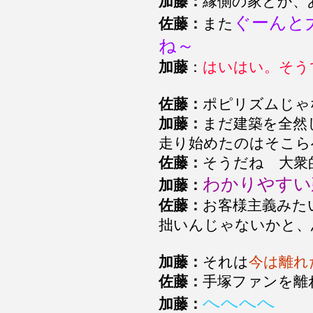
加藤：
縁側の家とか、
ぐーんと
佐藤：
また
ね～
加藤
：
はいはい。そう
佐藤：
ポピリズムじゃ
加藤：
まだ建築を全然
走り始めたのはそこら
佐藤：
そうだね 大衆
わかりやすい
加藤：
佐藤：
お客様主義みた
拙いんじゃないかと、
加藤：
それは
今は離れ
佐藤：
手塚ファンを離
へへへへ
加藤：