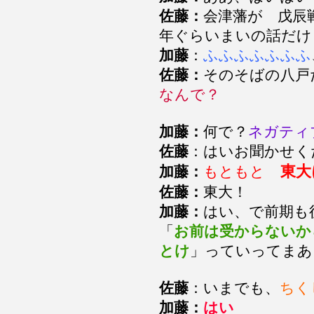
佐藤：
会津藩が 戊辰
年ぐらいまいの話だけ
加藤
：
ふふふふふふふ
佐藤：
そのそばの八戸
なんで？
加藤：
何で？
ネガティ
佐藤
：はいお聞かせく
東大
加藤：
もともと
佐藤：
東大！
加藤：
はい、で前期も
「
お前は受からないか
とけ
」っていってまあ
佐藤
：いまでも、
ちく
加藤：
はい