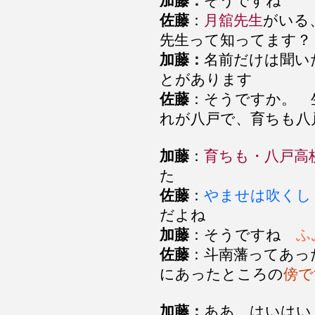
加藤：
そうですね
佐藤
：
月舘先生
がいる
先生って知ってます？
加藤：
名前だけは聞い
とがあります
佐藤
：そうですか。 
れが八戸で、育ちも八
加藤
：
育ちも・八戸高
た
佐藤
：
やませは吹くし
だよね
加藤
：そうですね
ふ
佐藤
：斗南藩ってあっ
にあったところの
傍で
加藤：
ああ、はいはい